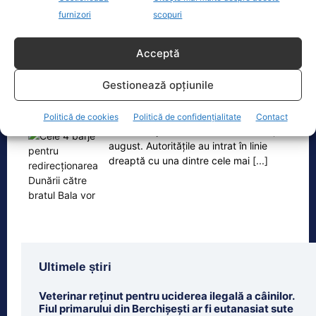
furnizori
scopuri
Acceptă
Oficiul de Știri
Gestionează opțiunile
Cele 4 barje pentru redirecționarea Dunării către brațul
Bala vor fi…
Politică de cookies
Politică de confidențialitate
Contact
Cele 4 barje vor fi scufundate vineri, 7
august. Autoritățile au intrat în linie
dreaptă cu una dintre cele mai
[...]
Ultimele știri
Veterinar reținut pentru uciderea ilegală a câinilor.
Fiul primarului din Berchișești ar fi eutanasiat sute