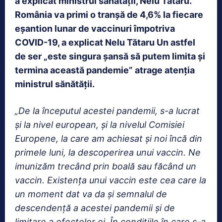
a explicat ministrul sănătății, Nelu Tătaru.
România va primi o tranșă de 4,6% la fiecare
eșantion lunar de vaccinuri împotriva
COVID-19, a explicat Nelu Tătaru Un astfel
de ser „este singura șansă să putem limita și
termina această pandemie” atrage atenția
ministrul sănătății.
„De la începutul acestei pandemii, s-a lucrat
și la nivel european, și la nivelul Comisiei
Europene, la care am achiesat și noi încă din
primele luni, la descoperirea unui vaccin. Ne
imunizăm trecând prin boală sau făcând un
vaccin. Existența unui vaccin este cea care la
un moment dat va da și semnalul de
descendență a acestei pandemii și de
limitare a efectelor ei. În condițiile în care s-a