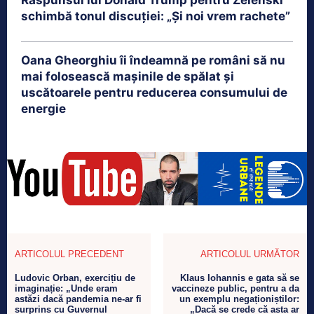
Răspunsul lui Donald Trump pentru Zelenski
schimbă tonul discuției: „Și noi vrem rachete”
Oana Gheorghiu îi îndeamnă pe români să nu
mai folosească mașinile de spălat și
uscătoarele pentru reducerea consumului de
energie
ARTICOLUL PRECEDENT
ARTICOLUL URMĂTOR
Ludovic Orban, exercițiu de
Klaus Iohannis e gata să se
imaginație: „Unde eram
vaccineze public, pentru a da
astăzi dacă pandemia ne-ar fi
un exemplu negaționiștilor:
surprins cu Guvernul
„Dacă se crede că asta ar