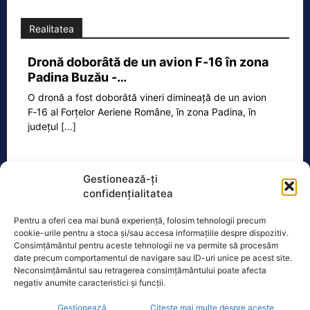
Realitatea
Dronă doborâtă de un avion F‑16 în zona
Padina Buzău -…
O dronă a fost doborâtă vineri dimineață de un avion
F‑16 al Forțelor Aeriene Române, în zona Padina, în
județul
[...]
Gestionează-ți
Ecopolitic
confidențialitatea
Ponta: Bolojan poate să reducă
Pentru a oferi cea mai bună experiență, folosim tehnologii precum
cheltuielile şi dacă nu mai trimite…
cookie-urile pentru a stoca și/sau accesa informațiile despre dispozitiv.
Consimțământul pentru aceste tehnologii ne va permite să procesăm
Fostul premier Victor Ponta a făcut o
date precum comportamentul de navigare sau ID-uri unice pe acest site.
serie de comentarii referitoare la
Neconsimțământul sau retragerea consimțământului poate afecta
situația energetică a României. „Ideea
negativ anumite caracteristici și funcții.
e următoarea. Oprești
[...]
Gestionează
Citește mai multe despre aceste