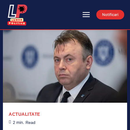
Notificari
ACTUALITATE
2
min.
Read