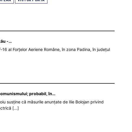
zău -…
‑16 al Forțelor Aeriene Române, în zona Padina, în județul
 comunismului; probabil, în…
oiu susține că măsurile anunțate de Ilie Bolojan privind
ectrică
[...]