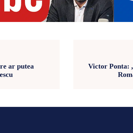
are ar putea
Victor Ponta: 
gescu
Român