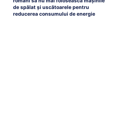
români să nu mai folosească mașinile
de spălat și uscătoarele pentru
reducerea consumului de energie