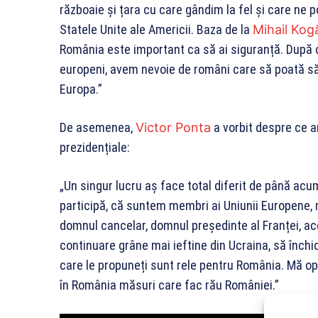
războaie și țara cu care gândim la fel și care ne p
Statele Unite ale Americii. Baza de la
Mihail Kog
România este important ca să ai siguranță. După c
europeni, avem nevoie de români care să poată să
Europa.”
De asemenea,
Victor Ponta
a vorbit despre ce ar
prezidențiale:
„Un singur lucru aș face total diferit de până acu
participă, că suntem membri ai Uniunii Europene,
domnul cancelar, domnul președinte al Franței, a
continuare grâne mai ieftine din Ucraina, să înch
care le propuneți sunt rele pentru România. Mă op
în România măsuri care fac rău României.”