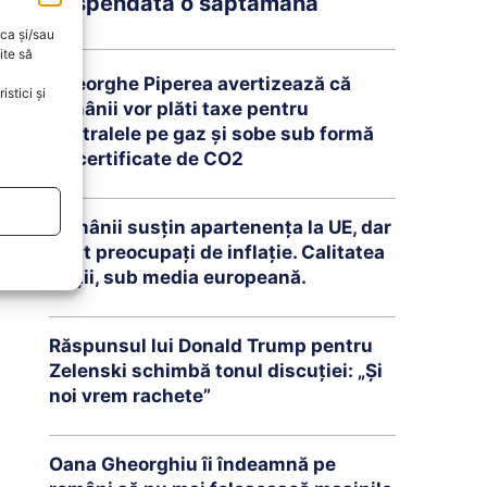
suspendată o săptămână
oca și/sau
ite să
Gheorghe Piperea avertizează că
stici și
românii vor plăti taxe pentru
centralele pe gaz și sobe sub formă
de certificate de CO2
Românii susțin apartenența la UE, dar
sunt preocupați de inflație. Calitatea
vieții, sub media europeană.
Răspunsul lui Donald Trump pentru
Zelenski schimbă tonul discuției: „Și
noi vrem rachete”
Oana Gheorghiu îi îndeamnă pe