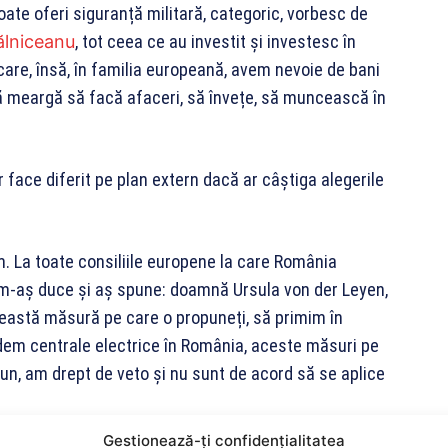
oate oferi siguranță militară, categoric, vorbesc de
ălniceanu
, tot ceea ce au investit și investesc în
are, însă, în familia europeană, avem nevoie de bani
 meargă să facă afaceri, să învețe, să muncească în
 face diferit pe plan extern dacă ar câștiga alegerile
m. La toate consiliile europene la care România
 m-aș duce și aș spune: doamnă Ursula von der Leyen,
ceastă măsură pe care o propuneți, să primim în
idem centrale electrice în România, aceste măsuri pe
un, am drept de veto și nu sunt de acord să se aplice
Gestionează-ți confidențialitatea