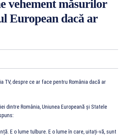
ne vehement măsurilor
ul European dacă ar
nia TV, despre ce ar face pentru România dacă ar
ției dintre România, Uniunea Europeană și Statele
ăspuns:
nță. E o lume tulbure. E o lume în care, uitați-vă, sunt