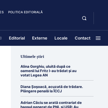
ES
POLITICA EDITORIALĂ
Editorial
Externe
Locale
Contact
Ultimele știri
Alina Gorghiu, uluită după ce
oamenii lui Fritz l-au trădat şi au
votat Legea AN
Diana Șoșoacă, acuzată de trădare.
Plângere penală la ÎCCJ
Adrian Câciu se arată contrariat de
haosul generat de PNL și USR: Au