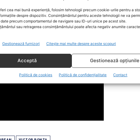
feri cea mai bună experiență, folosim tehnologii precum cookie-urile pentru a st
formațiile despre dispozitiv. Consimțământul pentru aceste tehnologii ne va perm
date precum comportamentul de navigare sau ID-uri unice pe acest site.
ământul sau retragerea consimțământului poate afecta negativ anumite caracteri
Gestionează furnizori
Citește mai multe despre aceste scopuri
Acceptă
Gestionează opțiunile
Politică de cookies
Politică de confidențialitate
Contact
OPEAN
VICTOR PONTA