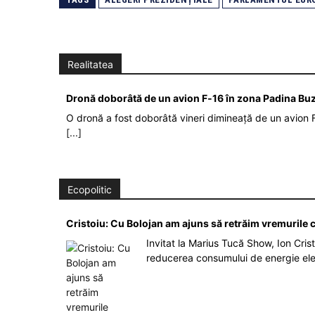
Realitatea
Dronă doborâtă de un avion F‑16 în zona Padina Bu
O dronă a fost doborâtă vineri dimineață de un avion F
[...]
Ecopolitic
Cristoiu: Cu Bolojan am ajuns să retrăim vremurile
Invitat la Marius Tucă Show, Ion Crist
reducerea consumului de energie el