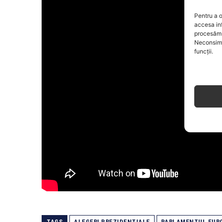
Pentru a o
accesa in
procesăm 
Neconsimț
funcții.
TAGS
ALEGERI PREZIDENȚIALE
PARLAMENTUL EUR