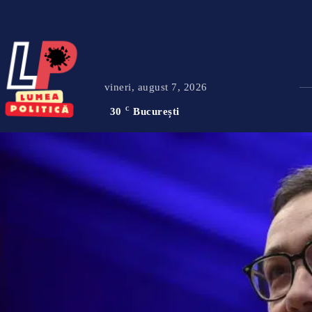
vineri, august 7, 2026
30
C
București