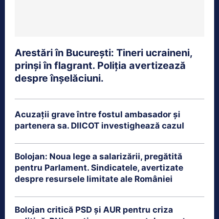
Arestări în București: Tineri ucraineni,
prinși în flagrant. Poliția avertizează
despre înșelăciuni.
Acuzații grave între fostul ambasador și
partenera sa. DIICOT investighează cazul
Bolojan: Noua lege a salarizării, pregătită
pentru Parlament. Sindicatele, avertizate
despre resursele limitate ale României
Bolojan critică PSD și AUR pentru criza