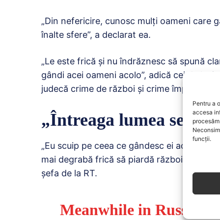
„Din nefericire, cunosc mulţi oameni care g
înalte sfere”, a declarat ea.
„Le este frică şi nu îndrăznesc să spună clar
gândi acei oameni acolo”, adică cei de la C
judecă crime de război şi crime împotriva u
Pentru a o
accesa in
„Întreaga lumea se va 
procesăm 
Neconsimț
funcții.
„Eu scuip pe ceea ce gândesc ei acolo. Celor
mai degrabă frică să piardă războiul, să fie 
şefa de la RT.
Meanwhile in Russia: t