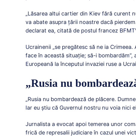
„Lăsarea altui cartier din Kiev fără curent
va abate asupra ţării noastre dacă pierdem
declarat ea, citată de postul francez BFMTV
Ucrainenii „se pregătesc să ne ia Crimeea. 
face în această situaţie; să-i bombardăm”, 
Europeană la începutul invaziei ruse a Ucra
„Rusia nu bombardează
„Rusia nu bombardează de plăcere. Dumneze
Iar eu ştiu că Guvernul nostru nu voia nici e
Jurnalista a evocat apoi temerea unor coman
frică de represalii judiciare în cazul unei vic