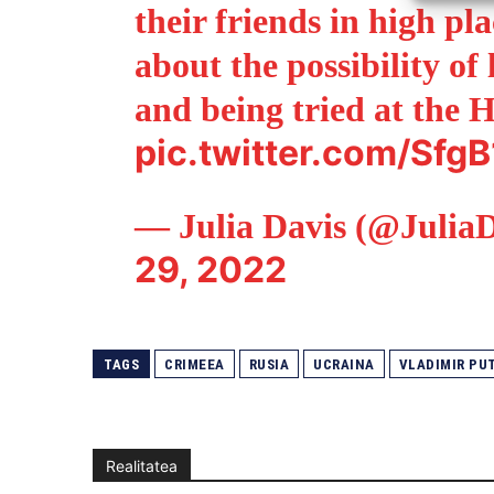
their friends in high pl
about the possibility of
and being tried at the 
pic.twitter.com/Sfg
— Julia Davis (@Julia
29, 2022
TAGS
CRIMEEA
RUSIA
UCRAINA
VLADIMIR PU
Realitatea