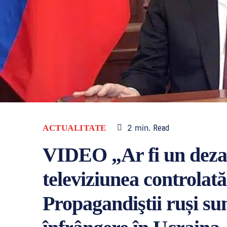
2
min.
ACTUALITATE
Read
VIDEO „Ar fi un dezas
televiziunea controlat
Propagandiştii ruși sun