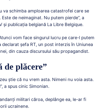
 nu va schimba amploarea catastrofei care se
. Este de neimaginat. Nu putem pierde”, a
 şi publicaţia belgiană La Libre Belgique.
Atunci vom face singurul lucru pe care-l putem
a declarat șefa RT, un post interzis în Uniunea
inei, din cauza discursului său propagandist.
 de plăcere”
u ştie că nu vrem asta. Nimeni nu voia asta.
l”, a spus cinic Simonian.
danţi militari căroa, deplânge ea, le-ar fi
torii ucrainene.