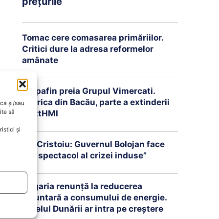
prețurile
Tomac cere comasarea primăriilor.
Critici dure la adresa reformelor
amânate
Brepafin preia Grupul Vimercati.
Fabrica din Bacău, parte a extinderii
oca și/sau
ite să
NextHMI
stici și
Ion Cristoiu: Guvernul Bolojan face
„un spectacol al crizei induse”
Ungaria renunță la reducerea
voluntară a consumului de energie.
Nivelul Dunării ar intra pe creștere