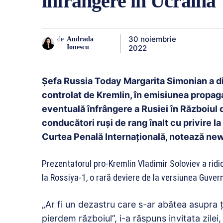
înfrângere în Ucraina
30 noiembrie
de
Andrada
2022
Ionescu
Șefa Russia Today Margarita Simonian a di
controlat de Kremlin, în emisiunea propag
eventuală înfrângere a Rusiei în Războiul d
conducători ruşi de rang înalt cu privire l
Curtea Penală Internaţională, notează new
Prezentatorul pro-Kremlin Vladimir Soloviev a ridic
la Rossiya-1, o rară deviere de la versiunea Guver
„Ar fi un dezastru care s-ar abătea asupra ţ
pierdem războiul”, i-a răspuns invitata zile