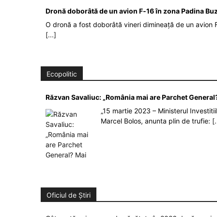
Dronă doborâtă de un avion F‑16 în zona Padina Bu
O dronă a fost doborâtă vineri dimineață de un avion F
[...]
Ecopolitic
Răzvan Savaliuc: „România mai are Parchet General?
„15 martie 2023 – Ministerul Investit
Marcel Bolos, anunta plin de trufie:
[.
Oficiul de Știri