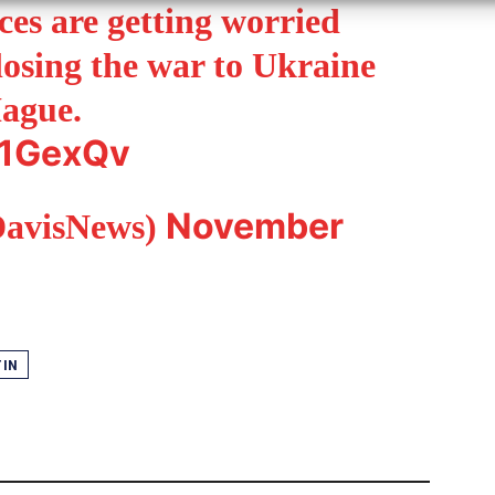
aces are getting worried
 losing the war to Ukraine
Hague.
B1GexQv
November
DavisNews)
TIN