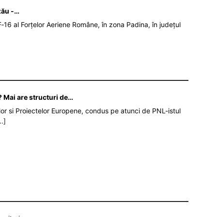
zău -…
‑16 al Forțelor Aeriene Române, în zona Padina, în județul
 Mai are structuri de…
iilor si Proiectelor Europene, condus pe atunci de PNL-istul
..]