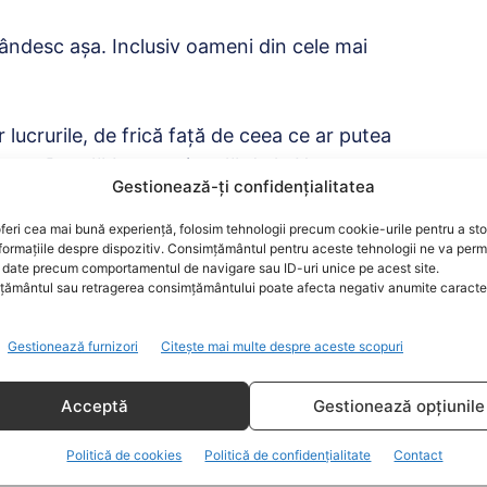
ândesc aşa. Inclusiv oameni din cele mai
 lucrurile, de frică faţă de ceea ce ar putea
urtea Penală Internaţională de la Haga, care
Gestionează-ți confidențialitatea
manităţii.
feri cea mai bună experiență, folosim tehnologii precum cookie-urile pentru a st
formațiile despre dispozitiv. Consimțământul pentru aceste tehnologii ne va perm
transforma în cenușă”
date precum comportamentul de navigare sau ID-uri unice pe acest site.
ământul sau retragerea consimțământului poate afecta negativ anumite caracteri
 care le este frică de Haga ar trebui să le fie
Gestionează furnizori
Citește mai multe despre aceste scopuri
umiliţi şi să trădeze poporul”, a mai declarat
Acceptă
Gestionează opțiunile
op propagandists and
Politică de cookies
Politică de confidențialitate
Contact