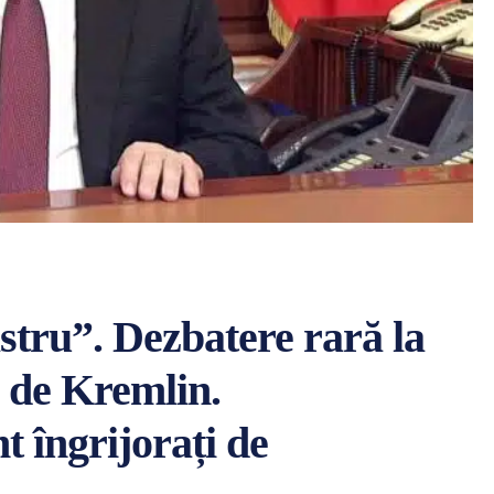
tru”. Dezbatere rară la
ă de Kremlin.
t îngrijorați de