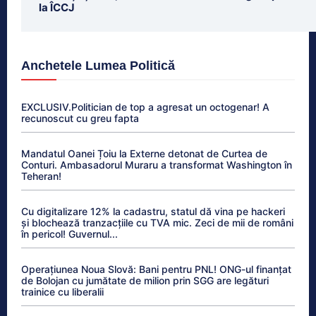
la ÎCCJ
Anchetele Lumea Politică
EXCLUSIV.Politician de top a agresat un octogenar! A
recunoscut cu greu fapta
Mandatul Oanei Țoiu la Externe detonat de Curtea de
Conturi. Ambasadorul Muraru a transformat Washington în
Teheran!
Cu digitalizare 12% la cadastru, statul dă vina pe hackeri
și blochează tranzacțiile cu TVA mic. Zeci de mii de români
în pericol! Guvernul...
Operațiunea Noua Slovă: Bani pentru PNL! ONG-ul finanțat
de Bolojan cu jumătate de milion prin SGG are legături
trainice cu liberalii