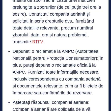
înainte de zbor sau în cazul unei întârzieri
prelungite a zborurilor (de cel puțin trei ore la
sosire). Contactați compania aeriană și
solicitați în scris drepturile dvs., furnizând
toate detaliile relevante, precum numărul
zborului, data, ora și natura problemei,
B1TV
transmite
.
Depuneți o reclamație la ANPC (Autoritatea
Națională pentru Protecția Consumatorilor): În
plus, puteți depune o reclamație oficială la
ANPC. Furnizați toate informațiile necesare,
inclusiv corespondența cu compania aeriană
și documentele relevante, cum ar fi biletele de
îmbarcare sau confirmările de rezervare.
Așteptați răspunsul companiei aeriene:
Compania aeriană are obligația de a vă