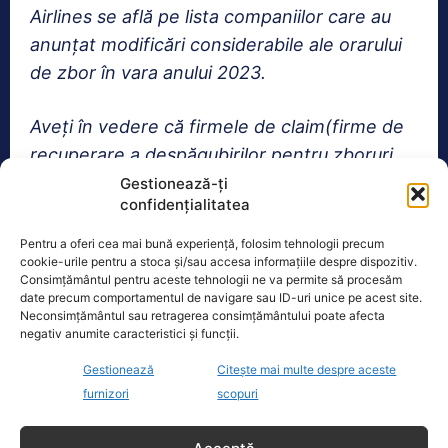
Airlines se află pe lista companiilor care au
anunţat modificări considerabile ale orarului
de zbor în vara anului 2023.
Aveți în vedere că firmele de claim(firme de
recuperare a despăgubirilor pentru zboruri
anulate sau întârziate) pot percepe
Gestionează-ți
confidențialitatea
comioane de până la 30%+tva din valoarea
despăgubirilor!”
, a explicat Paul Anghel.
Pentru a oferi cea mai bună experiență, folosim tehnologii precum
cookie-urile pentru a stoca și/sau accesa informațiile despre dispozitiv.
Consimțământul pentru aceste tehnologii ne va permite să procesăm
date precum comportamentul de navigare sau ID-uri unice pe acest site.
TAGS
ANPC
ANULARE
ZBORURI
Neconsimțământul sau retragerea consimțământului poate afecta
negativ anumite caracteristici și funcții.
Gestionează
Citește mai multe despre aceste
Realitatea
furnizori
scopuri
Dronă doborâtă de un avion F‑16 în zona