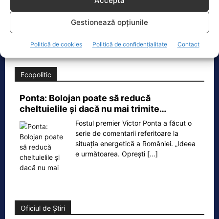
Padina Buzău -…
Acceptă
O dronă a fost doborâtă vineri dimineață de un avion
Gestionează opțiunile
F‑16 al Forțelor Aeriene Române, în zona Padina, în
județul
[...]
Politică de cookies
Politică de confidențialitate
Contact
Ecopolitic
Ponta: Bolojan poate să reducă
cheltuielile şi dacă nu mai trimite…
Fostul premier Victor Ponta a făcut o
serie de comentarii referitoare la
situația energetică a României. „Ideea
e următoarea. Oprești
[...]
Oficiul de Știri