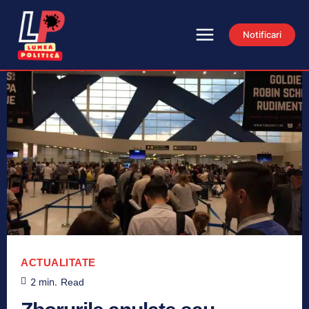
Notificari
ACTUALITATE
2
min.
Read