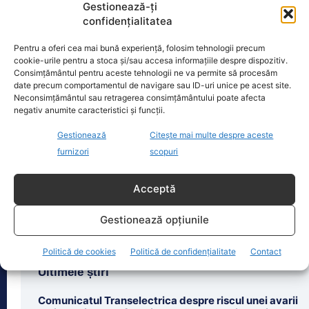
Gestionează-ți
confidențialitatea
Pentru a oferi cea mai bună experiență, folosim tehnologii precum
cookie-urile pentru a stoca și/sau accesa informațiile despre dispozitiv.
Oficiul de Știri
Consimțământul pentru aceste tehnologii ne va permite să procesăm
date precum comportamentul de navigare sau ID-uri unice pe acest site.
Neconsimțământul sau retragerea consimțământului poate afecta
Eclipsa de soare, 12 august 2026. Orașele din România
negativ anumite caracteristici și funcții.
unde va…
Gestionează
Citește mai multe despre aceste
Eclipsa de soare din 12 august 2026
furnizori
scopuri
este unul dintre cele mai importante
evenimente astronomice ale anului,
însă nu va
[...]
Acceptă
Gestionează opțiunile
Politică de cookies
Politică de confidențialitate
Contact
Ultimele știri
Comunicatul Transelectrica despre riscul unei avarii