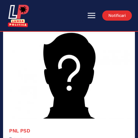
Notificari
PNL
PSD