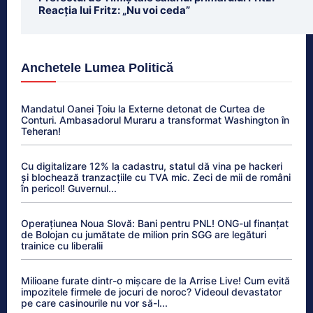
Reacția lui Fritz: „Nu voi ceda”
Anchetele Lumea Politică
Mandatul Oanei Țoiu la Externe detonat de Curtea de
Conturi. Ambasadorul Muraru a transformat Washington în
Teheran!
Cu digitalizare 12% la cadastru, statul dă vina pe hackeri
și blochează tranzacțiile cu TVA mic. Zeci de mii de români
în pericol! Guvernul...
Operațiunea Noua Slovă: Bani pentru PNL! ONG-ul finanțat
de Bolojan cu jumătate de milion prin SGG are legături
trainice cu liberalii
Milioane furate dintr-o mișcare de la Arrise Live! Cum evită
impozitele firmele de jocuri de noroc? Videoul devastator
pe care casinourile nu vor să-l...