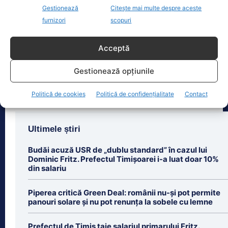
Bonificație de 3% pentru firme în 2026: ANAF va acorda
Gestionează
Citește mai multe despre aceste
automat…
furnizori
scopuri
Firmele care și-au plătit corect și la
timp taxele aferente anului fiscal 2025
Acceptă
vor putea beneficia de o bonificație de
[...]
Gestionează opțiunile
Politică de cookies
Politică de confidențialitate
Contact
Ultimele știri
Budăi acuză USR de „dublu standard” în cazul lui
Dominic Fritz. Prefectul Timișoarei i-a luat doar 10%
din salariu
Piperea critică Green Deal: românii nu-și pot permite
panouri solare și nu pot renunța la sobele cu lemne
Prefectul de Timiș taie salariul primarului Fritz.