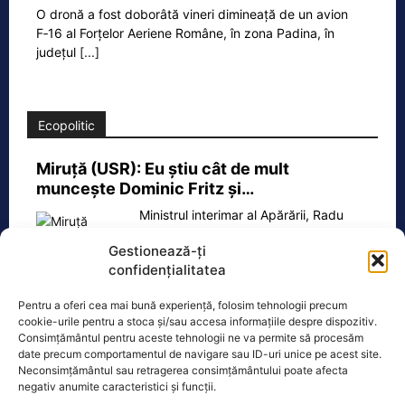
O dronă a fost doborâtă vineri dimineață de un avion
F‑16 al Forțelor Aeriene Române, în zona Padina, în
județul
[...]
Ecopolitic
Miruţă (USR): Eu ştiu cât de mult
munceşte Dominic Fritz şi…
Ministrul interimar al Apărării, Radu
Miruță, îi ia apărarea lui Dominic Fritz,
Gestionează-ți
și îl critică pe președintele PSD, Sorin
confidențialitatea
Grindeanu, în
[...]
Pentru a oferi cea mai bună experiență, folosim tehnologii precum
cookie-urile pentru a stoca și/sau accesa informațiile despre dispozitiv.
Consimțământul pentru aceste tehnologii ne va permite să procesăm
date precum comportamentul de navigare sau ID-uri unice pe acest site.
Neconsimțământul sau retragerea consimțământului poate afecta
Oficiul de Știri
negativ anumite caracteristici și funcții.