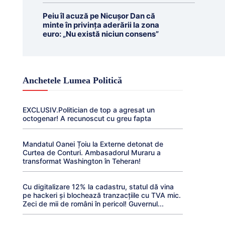
Peiu îl acuză pe Nicușor Dan că
minte în privința aderării la zona
euro: „Nu există niciun consens”
Anchetele Lumea Politică
EXCLUSIV.Politician de top a agresat un
octogenar! A recunoscut cu greu fapta
Mandatul Oanei Țoiu la Externe detonat de
Curtea de Conturi. Ambasadorul Muraru a
transformat Washington în Teheran!
Cu digitalizare 12% la cadastru, statul dă vina
pe hackeri și blochează tranzacțiile cu TVA mic.
Zeci de mii de români în pericol! Guvernul...