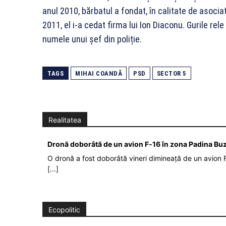
anul 2010, bărbatul a fondat, în calitate de asocia
2011, el i-a cedat firma lui Ion Diaconu. Gurile rele
numele unui șef din poliție.
TAGS
MIHAI COANDĂ
PSD
SECTOR 5
Realitatea
Dronă doborâtă de un avion F‑16 în zona Padina Bu
O dronă a fost doborâtă vineri dimineață de un avion F
[...]
Ecopolitic