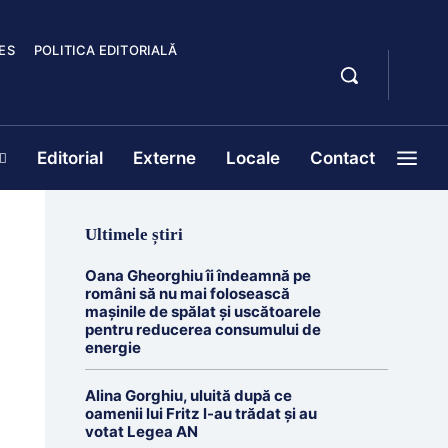
ES
POLITICA EDITORIALĂ
Editorial
Externe
Locale
Contact
Ultimele știri
Oana Gheorghiu îi îndeamnă pe
români să nu mai folosească
mașinile de spălat și uscătoarele
pentru reducerea consumului de
energie
Alina Gorghiu, uluită după ce
oamenii lui Fritz l-au trădat şi au
votat Legea AN