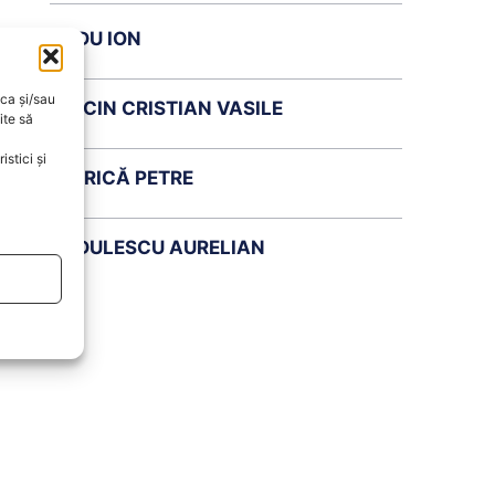
RADU ION
oca și/sau
DOICIN CRISTIAN VASILE
ite să
stici și
CHIRICĂ PETRE
BĂDULESCU AURELIAN