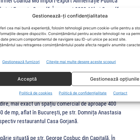
l firmei Coandă MG Import-Export Alimentație Publică
Mihai și Eugenia Coandă. În august 2003, Mihai Coandă
Gestionează-ți confidențialitatea
 devenit asociat unic.
feri cea mai bună experiență, folosim tehnologii precum cookie-urile pentru a st
formațiile despre dispozitiv. Consimțământul pentru aceste tehnologii ne va perm
âniei proiectul de divizare al SC Cișmigiu SA. La
date precum comportamentul de navigare sau ID-uri unice pe acest site.
și SC Coandă MG Import-Export Alimentație Publică
ământul sau retragerea consimțământului poate afecta negativ anumite caracteri
Gestionează furnizori
Citește mai multe despre aceste scopuri
re Coandă MG Import-Export Alimentație Publică SRL
ezentând puțin peste 12% din capitalul social al SC
Acceptă
Gestionează opțiunile
Politică de cookies
Politică de confidențialitate
Contact
ădire, mai exact un spațiu comercial de aproape 400
50 de mp, aflat în București, pe str. Domnița Anastasia
 respectiv restaurantul Casa Gorjană.
igărie situată pe str. George Coșbuc din Capitală. În