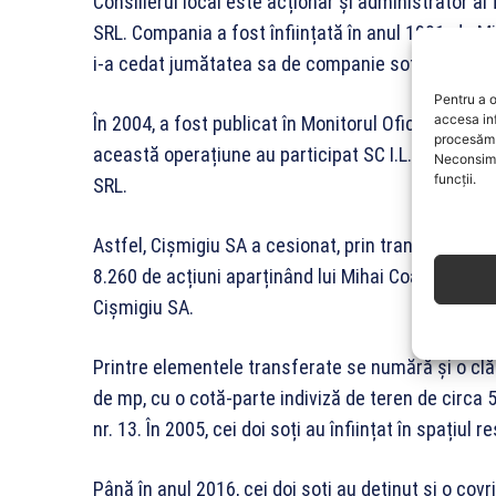
Consilierul local este acționar și administrator a
SRL. Compania a fost înființată în anul 1991, de 
i-a cedat jumătatea sa de companie soției, care a
Pentru a o
accesa in
În 2004, a fost publicat în Monitorul Oficial al Rom
procesăm 
această operațiune au participat SC I.L.C.O. SRL 
Neconsimț
funcții.
SRL.
Astfel, Cișmigiu SA a cesionat, prin transfer căt
8.260 de acțiuni aparținând lui Mihai Coandă, repr
Cișmigiu SA.
Printre elementele transferate se numără și o cl
de mp, cu o cotă-parte indiviză de teren de circa 
nr. 13. În 2005, cei doi soți au înființat în spațiul
Până în anul 2016, cei doi soți au deținut și o covr