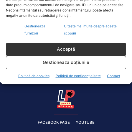
date precum comportamentul de navigare sau ID-uri unice pe acest site.
Neconsimțământul sau retragerea consimțământului poate afecta
negativ anumite caracteristici și funcții.
Gestionează
Citește mai multe despre aceste
Ciucu și Gâdiuță, vizită de studii în Olanda
furnizori
scopuri
Actualitate
29 Iunie 2022
Acceptă
Ciucu și Gâdiuță sunt în vizită de studii în Olanda.
Ciprian Ciucu participă, împreună cu peisagiștii
Gestionează opțiunile
ADPDU Sector 6,...
Politică de cookies
Politică de confidențialitate
Contact
FACEBOOK PAGE
YOUTUBE