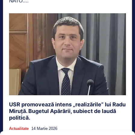
NATO....
USR promovează intens „realizările” lui Radu
Miruță. Bugetul Apărării, subiect de laudă
politică.
Actualitate
14 Martie 2026