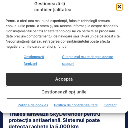
USR continuă campania de promovare a lui Radu
Gestionează-ți
Miruță, subliniind includerea fondurilor pentru
confidențialitatea
programul de armată voluntară în bugetul...
Pentru a oferi cea mai bună experiență, folosim tehnologii precum
cookie-urile pentru a stoca și/sau accesa informațiile despre dispozitiv.
Consimțământul pentru aceste tehnologii ne va permite să procesăm
date precum comportamentul de navigare sau ID-uri unice pe acest site.
Neconsimțământul sau retragerea consimțământului poate afecta
negativ anumite caracteristici și funcții.
Gestionează
Citește mai multe despre aceste
furnizori
scopuri
Acceptă
Gestionează opțiunile
Politică de cookies
Politică de confidențialitate
Contact
Thales lansează SkyDefender pentru
protecția antiaeriană. Sistemul poate
detecta rachete la 5.000 km