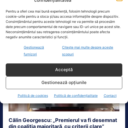
confidențialitatea
Actualitate
19 Decembrie 2024
Coaliția formată din PSD, PNL, UDMR și
Pentru a oferi cea mai bună experiență, folosim tehnologii precum
minoritățile a decis ca viitorul premier al României
cookie-urile pentru a stoca și/sau accesa informațiile despre dispozitiv.
Consimțământul pentru aceste tehnologii ne va permite să procesăm
să fie un social-democrat,...
date precum comportamentul de navigare sau ID-uri unice pe acest site.
Neconsimțământul sau retragerea consimțământului poate afecta
negativ anumite caracteristici și funcții.
Gestionează
Citește mai multe despre aceste
furnizori
scopuri
Acceptă
Gestionează opțiunile
Politică de cookies
Politică de confidențialitate
Contact
Călin Georgescu: „Premierul va fi desemnat
din coaliția majoritară, cu criterii clare”