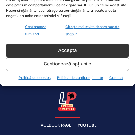
date precum comportamentul de navigare sau ID-uri unice pe acest site.
Neconsimțământul sau retragerea consimțământului poate afecta
negativ anumite caracteristici și funcții.
Gestionează
Citește mai multe despre aceste
Luni vor fi aleși viceprimarii sectorului 1
furnizori
scopuri
Actualitate
20 Noiembrie 2020
Acceptă
După validarea ultimilor consilieri locali, luni vor fi
aleși și viceprimarii sectorului 1. La începutul
Gestionează opțiunile
săptămânii viitoare, pe 23...
Politică de cookies
Politică de confidențialitate
Contact
FACEBOOK PAGE
YOUTUBE