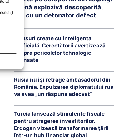
ite să
Dronă explozivă descoperită,
stici și
dar cu un detonator defect
Virusuri create cu inteligența
artificială. Cercetătorii avertizează
asupra pericolelor tehnologiei
avansate
Rusia nu își retrage ambasadorul din
România. Expulzarea diplomatului rus
va avea „un răspuns adecvat”
Turcia lansează stimulente fiscale
pentru atragerea investitorilor.
Erdogan vizează transformarea țării
într-un hub financiar global