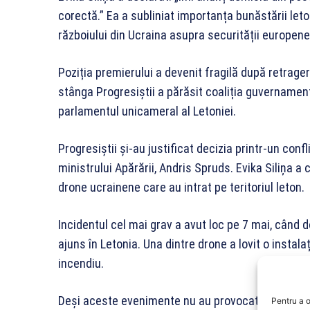
corectă.” Ea a subliniat importanța bunăstării leto
războiului din Ucraina asupra securității europene
Poziția premierului a devenit fragilă după retragere
stânga Progresiștii a părăsit coaliția guvernament
parlamentul unicameral al Letoniei.
Progresiștii și-au justificat decizia printr-un con
ministrului Apărării, Andris Spruds. Evika Siliņa a
drone ucrainene care au intrat pe teritoriul leton.
Incidentul cel mai grav a avut loc pe 7 mai, când 
ajuns în Letonia. Una dintre drone a lovit o instal
incendiu.
Deși aceste evenimente nu au provocat victime sa
Pentru a o