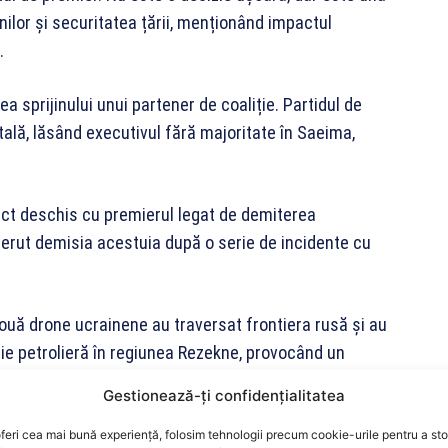
nilor și securitatea țării, menționând impactul
.
a sprijinului unui partener de coaliție. Partidul de
ală, lăsând executivul fără majoritate în Saeima,
flict deschis cu premierul legat de demiterea
 cerut demisia acestuia după o serie de incidente cu
două drone ucrainene au traversat frontiera rusă și au
ație petrolieră în regiunea Rezekne, provocând un
Gestionează-ți confidențialitatea
u pagube materiale semnificative, ele au ridicat
feri cea mai bună experiență, folosim tehnologii precum cookie-urile pentru a st