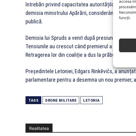
accesa in
întrebări privind capacitatea autorităților letone 
procesăm 
demisia ministrului Apărării, considerând că gesti
Neconsimț
funcții.
publică.
Demisia lui Spruds a venit după presiuni intense, de
Tensiunile au crescut când premierul a propus un 
Retragerea lor din coaliție a dus la prăbușirea guv
Președintele Letoniei, Edgars Rinkēvičs, a anunțat
parlamentare pentru a desemna un nou premier, asi
TAGS
DRONE MILITARE
LETONIA
Realitatea