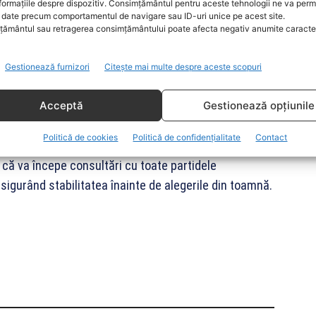
formațiile despre dispozitiv. Consimțământul pentru aceste tehnologii ne va perm
de a gestiona astfel de incidente. Premierul a cerut
date precum comportamentul de navigare sau ID-uri unice pe acest site.
onarea deficitară a incidentelor a afectat încrederea
ământul sau retragerea consimțământului poate afecta negativ anumite caracteri
Gestionează furnizori
Citește mai multe despre aceste scopuri
și inițial a fost susținut de propriul partid.
Acceptă
Gestionează opțiunile
militar ca succesor, idee respinsă de Progresiști.
ernului.
Politică de cookies
Politică de confidențialitate
Contact
 că va începe consultări cu toate partidele
gurând stabilitatea înainte de alegerile din toamnă.