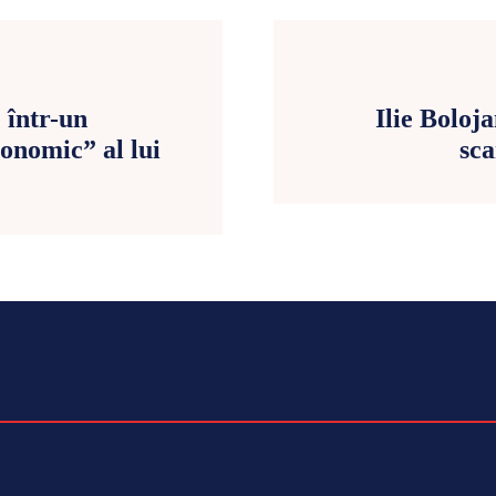
 într-un
Ilie Boloj
onomic” al lui
sca