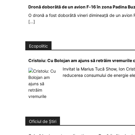
Dronă doborâtă de un avion F‑16 în zona Padina Bu
O dronă a fost doborâtă vineri dimineață de un avion F
[...]
Ecopolitic
Cristoiu: Cu Bolojan am ajuns să retrăim vremurile
Invitat la Marius Tucă Show, Ion Crist
reducerea consumului de energie el
Oficiul de Știri