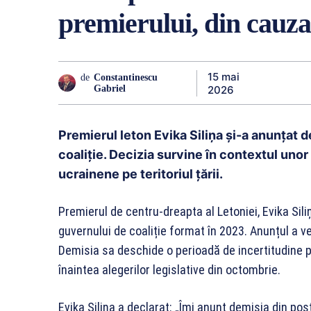
premierului, din cauz
15 mai
de
Constantinescu
2026
Gabriel
Premierul leton Evika Siliņa și-a anunțat 
coaliție. Decizia survine în contextul unor 
ucrainene pe teritoriul țării.
Premierul de centru-dreapta al Letoniei, Evika Sil
guvernului de coaliție format în 2023. Anunțul a ven
Demisia sa deschide o perioadă de incertitudine po
înaintea alegerilor legislative din octombrie.
Evika Siliņa a declarat: „Îmi anunț demisia din po