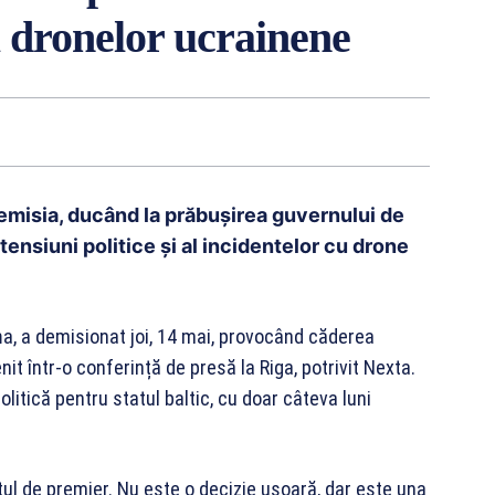
a dronelor ucrainene
demisia, ducând la prăbușirea guvernului de
tensiuni politice și al incidentelor cu drone
iņa, a demisionat joi, 14 mai, provocând căderea
it într-o conferință de presă la Riga, potrivit Nexta.
litică pentru statul baltic, cu doar câteva luni
stul de premier. Nu este o decizie ușoară, dar este una