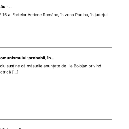
zău -…
‑16 al Forțelor Aeriene Române, în zona Padina, în județul
 comunismului; probabil, în…
oiu susține că măsurile anunțate de Ilie Bolojan privind
ectrică
[...]