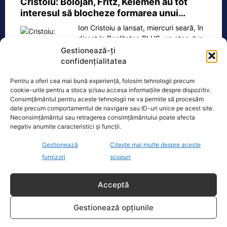
Cristoiu: Bolojan, Fritz, Kelemen au tot
interesul să blocheze formarea unui…
Ion Cristoiu a lansat, miercuri seară, în
direct la Realitatea PLUS, un atac dur
la adresa lui Ilie Bolojan și
[...]
Gestionează-ți
confidențialitatea
Pentru a oferi cea mai bună experiență, folosim tehnologii precum
cookie-urile pentru a stoca și/sau accesa informațiile despre dispozitiv.
Consimțământul pentru aceste tehnologii ne va permite să procesăm
date precum comportamentul de navigare sau ID-uri unice pe acest site.
Oficiul de Știri
Neconsimțământul sau retragerea consimțământului poate afecta
negativ anumite caracteristici și funcții.
Zilele Ploieștiului, 7-9 august 2026. De la ce oră încep
Gestionează
Citește mai multe despre aceste
concertele…
furnizori
scopuri
Zilele Ploieștiului, organizate în
perioada 7-9 august, aduc în centrul
Acceptă
orașului trei seri de concert, un
spectacol impresionant cu drone
[...]
Gestionează opțiunile