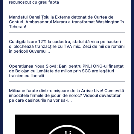
recunoscut cu greu fapta
Mandatul Oanei Țoiu la Externe detonat de Curtea de
Conturi. Ambasadorul Muraru a transformat Washington în
Teheran!
Cu digitalizare 12% la cadastru, statul dă vina pe hackeri
și blochează tranzacțiile cu TVA mic. Zeci de mii de români
în pericol! Guvernul...
Operațiunea Noua Slovă: Bani pentru PNL! ONG-ul finanțat
de Bolojan cu jumătate de milion prin SGG are legături
trainice cu liberalii
Milioane furate dintr-o mișcare de la Arrise Live! Cum evită
impozitele firmele de jocuri de noroc? Videoul devastator
pe care casinourile nu vor să-l...