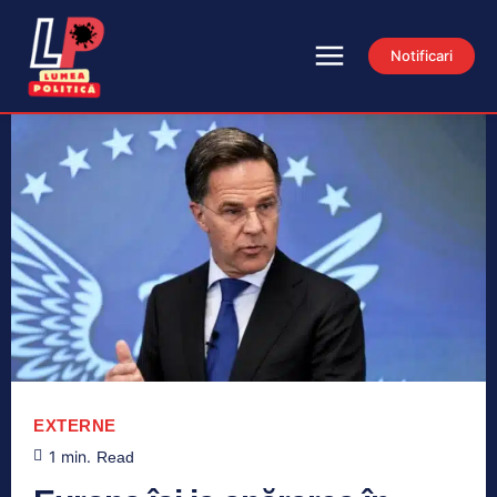
Notificari
EXTERNE
1
min.
Read