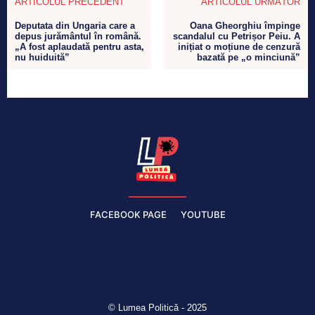
ARTICOLUL PRECEDENT
ARTICOLUL URMĂTOR
Deputata din Ungaria care a
Oana Gheorghiu împinge
depus jurământul în română.
scandalul cu Petrișor Peiu. A
„A fost aplaudată pentru asta,
inițiat o moțiune de cenzură
nu huiduită”
bazată pe „o minciună”
FACEBOOK PAGE
YOUTUBE
© Lumea Politică - 2025