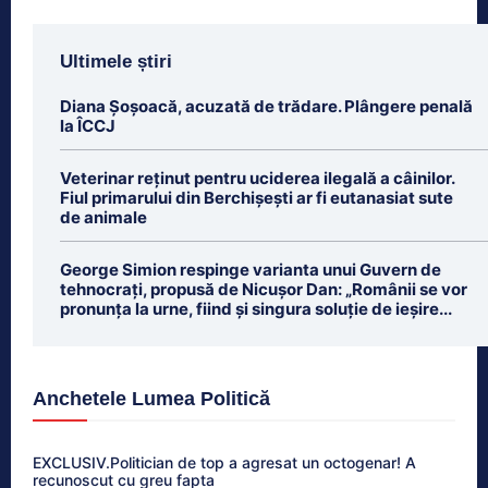
Ultimele știri
Diana Șoșoacă, acuzată de trădare. Plângere penală
la ÎCCJ
Veterinar reținut pentru uciderea ilegală a câinilor.
Fiul primarului din Berchișești ar fi eutanasiat sute
de animale
George Simion respinge varianta unui Guvern de
tehnocrați, propusă de Nicușor Dan: „Românii se vor
pronunța la urne, fiind și singura soluție de ieșire...
Anchetele Lumea Politică
EXCLUSIV.Politician de top a agresat un octogenar! A
recunoscut cu greu fapta