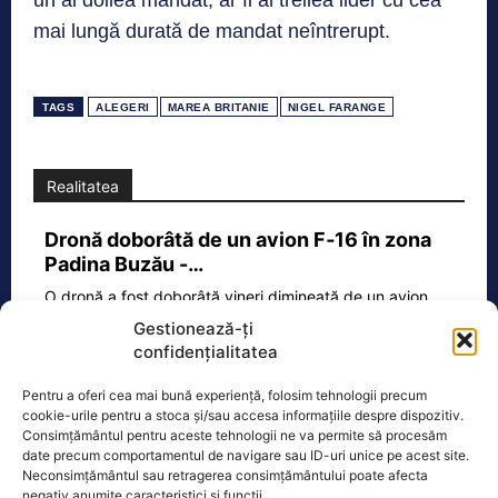
un al doilea mandat, ar fi al treilea lider cu cea
mai lungă durată de mandat neîntrerupt.
TAGS
ALEGERI
MAREA BRITANIE
NIGEL FARANGE
Realitatea
Dronă doborâtă de un avion F‑16 în zona
Padina Buzău -…
O dronă a fost doborâtă vineri dimineață de un avion
F‑16 al Forțelor Aeriene Române, în zona Padina, în
Gestionează-ți
județul
[...]
confidențialitatea
Pentru a oferi cea mai bună experiență, folosim tehnologii precum
cookie-urile pentru a stoca și/sau accesa informațiile despre dispozitiv.
Ecopolitic
Consimțământul pentru aceste tehnologii ne va permite să procesăm
date precum comportamentul de navigare sau ID-uri unice pe acest site.
Neconsimțământul sau retragerea consimțământului poate afecta
Ponta: Bolojan poate să reducă
negativ anumite caracteristici și funcții.