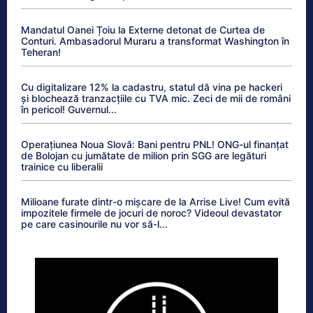
Mandatul Oanei Țoiu la Externe detonat de Curtea de
Conturi. Ambasadorul Muraru a transformat Washington în
Teheran!
Cu digitalizare 12% la cadastru, statul dă vina pe hackeri
și blochează tranzacțiile cu TVA mic. Zeci de mii de români
în pericol! Guvernul...
Operațiunea Noua Slovă: Bani pentru PNL! ONG-ul finanțat
de Bolojan cu jumătate de milion prin SGG are legături
trainice cu liberalii
Milioane furate dintr-o mișcare de la Arrise Live! Cum evită
impozitele firmele de jocuri de noroc? Videoul devastator
pe care casinourile nu vor să-l...