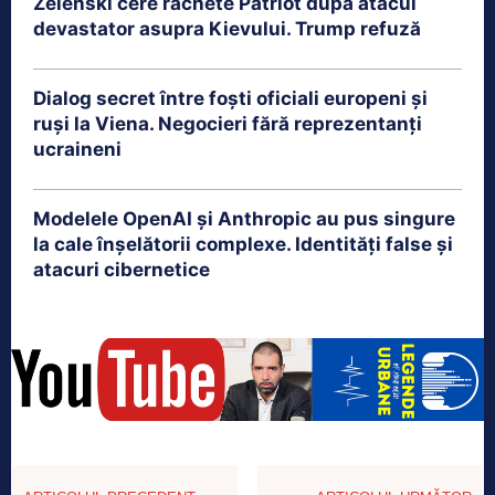
Zelenski cere rachete Patriot după atacul
devastator asupra Kievului. Trump refuză
Dialog secret între foști oficiali europeni și
ruși la Viena. Negocieri fără reprezentanți
ucraineni
Modelele OpenAI și Anthropic au pus singure
la cale înșelătorii complexe. Identități false și
atacuri cibernetice