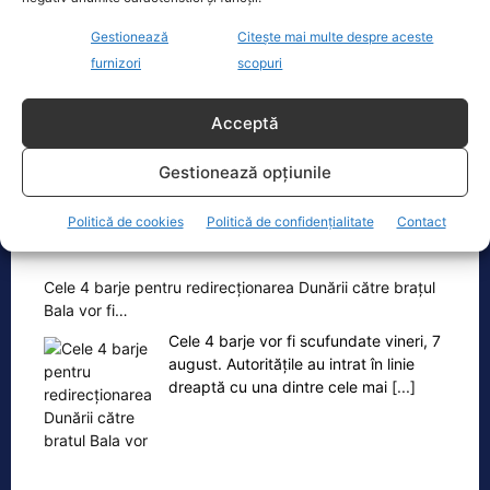
cheltuielile şi dacă nu mai trimite…
Gestionează
Citește mai multe despre aceste
Fostul premier Victor Ponta a făcut o
furnizori
scopuri
serie de comentarii referitoare la
situația energetică a României. „Ideea
e următoarea. Oprești
[...]
Acceptă
Gestionează opțiunile
Politică de cookies
Politică de confidențialitate
Contact
Oficiul de Știri
Cele 4 barje pentru redirecționarea Dunării către brațul
Bala vor fi…
Cele 4 barje vor fi scufundate vineri, 7
august. Autoritățile au intrat în linie
dreaptă cu una dintre cele mai
[...]