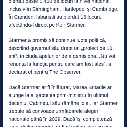
pierdut peste 1.460 de locuri la nivel național,
inclusiv în Birmingham, Hartlepool și Cambridge.
În Camden, laburiștii au pierdut 16 locuri,
afectându-l direct pe Keir Starmer.
Starmer a promis să continue lupta politică,
descriind guvernul său drept un „proiect pe 10
ani”, în ciuda apelurilor de a demisiona. „Nu voi
renunţa la funcţia pentru care am fost ales”, a
declarat el pentru The Observer.
Dacă Starmer ar fi înlăturat, Marea Britanie ar
ajunge la al șaptelea prim-ministru în ultimul
deceniu. Cabinetul său rămâne loial, iar Starmer
trebuie să convoace următoarele alegeri
naționale până în 2029. Dacă își completează