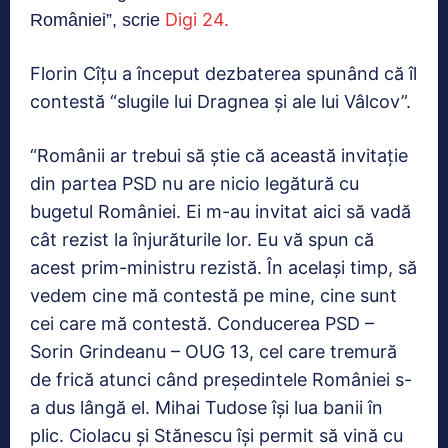
Digi 24.
României”, scrie
Florin Cîțu a început dezbaterea spunând că îl
contestă “slugile lui Dragnea și ale lui Vâlcov”.
“Românii ar trebui să ştie că această invitaţie
din partea PSD nu are nicio legătură cu
bugetul României. Ei m-au invitat aici să vadă
cât rezist la înjurăturile lor. Eu vă spun că
acest prim-ministru rezistă. În acelaşi timp, să
vedem cine mă contestă pe mine, cine sunt
cei care mă contestă. Conducerea PSD –
Sorin Grindeanu – OUG 13, cel care tremură
de frică atunci când președintele României s-
a dus lângă el. Mihai Tudose își lua banii în
plic. Ciolacu și Stănescu își permit să vină cu