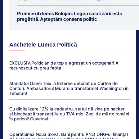
Premierul demis Bolojan: Legea salarizării este
pregătită. Așteptăm consens politic
Anchetele Lumea Politică
EXCLUSIV.Politician de top a agresat un octogenar! A
recunoscut cu greu fapta
Mandatul Oanei Țoiu la Externe detonat de Curtea de
Conturi. Ambasadorul Muraru a transformat Washington în
Teheran!
Cu digitalizare 12% la cadastru, statul dă vina pe hackeri
și blochează tranzacțiile cu TVA mic. Zeci de mii de români
în pericol! Guvernul...
Operațiunea Noua Slovă: Bani pentru PNL! ONG-ul finanțat