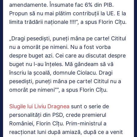
amendamente. Însumate fac 6% din PIB.
Propun să nu mai plătim contribuții la UE. E la
limita trădării naționale !!!!”, a spus Florin Cîțu.
„Dragi pesediști, puneți mâna pe carte! Cititul
nu a omorât pe nimeni. Nu a fost vorba
despre buget azi. Cei care au discutat despre
buget nu l-au înțeles. Mă gândeam să vă
înscriu la școală, domnule Ciolacu. Dragi
pesediști, puneți mâna pe carte! Cititul nu a
omorât pe nimeni””, a spus Florin Cîțu.
Slugile lui Liviu Dragnea
sunt o serie de
personalități din PSD, crede premierul
României, Florin Cîțu. Prim-ministrul a
reacționat luni după amiază, după ce a venit