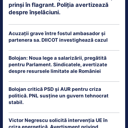
prinși în flagrant. Poliția avertizează
despre înșelăciuni.
Acuzații grave între fostul ambasador și
partenera sa. DIICOT investighează cazul
Bolojan: Noua lege a salarizării, pregătită
pentru Parlament. Sindicatele, avertizate
despre resursele limitate ale României
Bolojan critică PSD și AUR pentru criza
politică. PNL susține un guvern tehnocrat
stabil.
Victor Negrescu solicită intervenția UE în
criza energetică. Avertisment privind