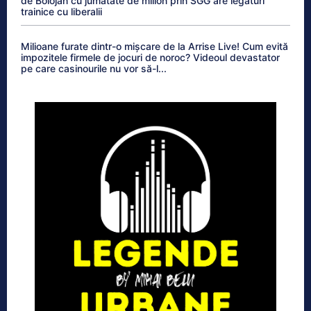
de Bolojan cu jumătate de milion prin SGG are legături
trainice cu liberalii
Milioane furate dintr-o mișcare de la Arrise Live! Cum evită
impozitele firmele de jocuri de noroc? Videoul devastator
pe care casinourile nu vor să-l...