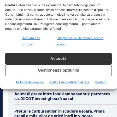
Pentru a oferi cea mai bună experiență, folosim tehnologii precum
Oficiul de Știri
cookie-urile pentru a stoca și/sau accesa informațiile despre dispozitiv.
Consimțământul pentru aceste tehnologii ne va permite să procesăm
date precum comportamentul de navigare sau ID-uri unice pe acest site.
Cât costă asigurarea de sănătate în 2026 dacă nu ai
Neconsimțământul sau retragerea consimțământului poate afecta
venituri.…
negativ anumite caracteristici și funcții.
Persoanele fără venituri pot beneficia
Gestionează
Citește mai multe despre aceste
în 2026 de asigurare în sistemul public
de sănătate dacă optează pentru
furnizori
scopuri
plata contribuției de
[...]
Acceptă
Gestionează opțiunile
Politică de cookies
Politică de confidențialitate
Contact
Ultimele știri
Acuzații grave între fostul ambasador și partenera
sa. DIICOT investighează cazul
Prețurile carburanților, în scădere ușoară. Prima
etapă a măsurilor de criză intră în vigoare