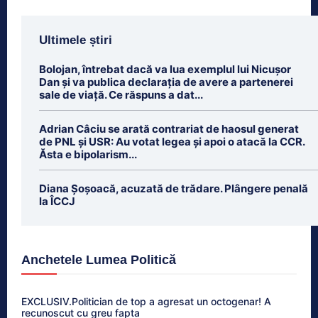
Ultimele știri
Bolojan, întrebat dacă va lua exemplul lui Nicușor
Dan și va publica declarația de avere a partenerei
sale de viață. Ce răspuns a dat...
Adrian Câciu se arată contrariat de haosul generat
de PNL și USR: Au votat legea și apoi o atacă la CCR.
Ăsta e bipolarism...
Diana Șoșoacă, acuzată de trădare. Plângere penală
la ÎCCJ
Anchetele Lumea Politică
EXCLUSIV.Politician de top a agresat un octogenar! A
recunoscut cu greu fapta