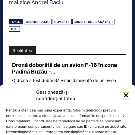
mai zice Andrei Baciu.
TAGS
ANDREI BACIU
COVID-19
MINISTERUL SĂNĂTĂȚII
PNL
Realitatea
Dronă doborâtă de un avion F‑16 în zona
Padina Buzău -…
O dronă a fost doborâtă vineri dimineață de un avion
F‑16 al Forțelor Aeriene Române, în zona Padina, în
Gestionează-ți
județul
[...]
confidențialitatea
Pentru a oferi cea mai bună experiență, folosim tehnologii precum
cookie-urile pentru a stoca și/sau accesa informațiile despre dispozitiv.
Ecopolitic
Consimțământul pentru aceste tehnologii ne va permite să procesăm
date precum comportamentul de navigare sau ID-uri unice pe acest site.
Ponta: Bolojan poate să reducă
Neconsimțământul sau retragerea consimțământului poate afecta