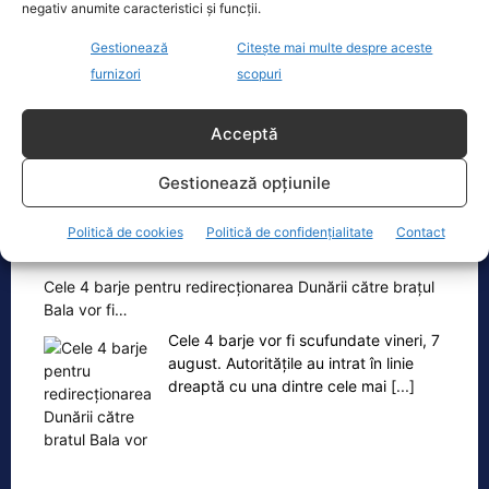
negativ anumite caracteristici și funcții.
cheltuielile şi dacă nu mai trimite…
Fostul premier Victor Ponta a făcut o
Gestionează
Citește mai multe despre aceste
serie de comentarii referitoare la
furnizori
scopuri
situația energetică a României. „Ideea
e următoarea. Oprești
[...]
Acceptă
Gestionează opțiunile
Politică de cookies
Politică de confidențialitate
Contact
Oficiul de Știri
Cele 4 barje pentru redirecționarea Dunării către brațul
Bala vor fi…
Cele 4 barje vor fi scufundate vineri, 7
august. Autoritățile au intrat în linie
dreaptă cu una dintre cele mai
[...]