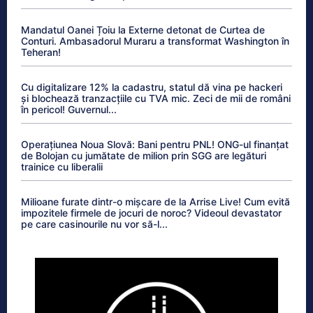
Mandatul Oanei Țoiu la Externe detonat de Curtea de
Conturi. Ambasadorul Muraru a transformat Washington în
Teheran!
Cu digitalizare 12% la cadastru, statul dă vina pe hackeri
și blochează tranzacțiile cu TVA mic. Zeci de mii de români
în pericol! Guvernul...
Operațiunea Noua Slovă: Bani pentru PNL! ONG-ul finanțat
de Bolojan cu jumătate de milion prin SGG are legături
trainice cu liberalii
Milioane furate dintr-o mișcare de la Arrise Live! Cum evită
impozitele firmele de jocuri de noroc? Videoul devastator
pe care casinourile nu vor să-l...