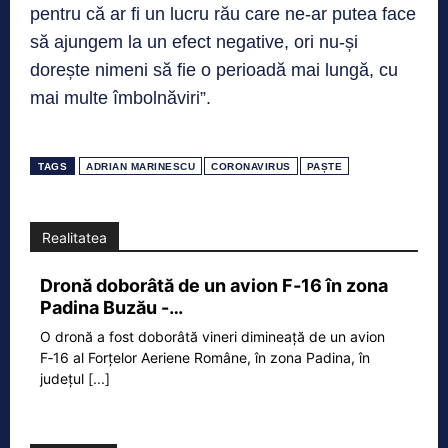
pentru că ar fi un lucru rău care ne-ar putea face
să ajungem la un efect negative, ori nu-și
dorește nimeni să fie o perioadă mai lungă, cu
mai multe îmbolnăviri”.
TAGS
ADRIAN MARINESCU
CORONAVIRUS
PAȘTE
Realitatea
Dronă doborâtă de un avion F‑16 în zona
Padina Buzău -…
O dronă a fost doborâtă vineri dimineață de un avion
F‑16 al Forțelor Aeriene Române, în zona Padina, în
județul
[...]