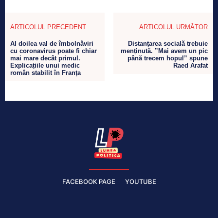
ARTICOLUL PRECEDENT
ARTICOLUL URMĂTOR
Al doilea val de îmbolnăviri
Distanțarea socială trebuie
cu coronavirus poate fi chiar
menținută. ”Mai avem un pic
mai mare decât primul.
până trecem hopul” spune
Explicațiile unui medic
Raed Arafat
român stabilit în Franța
FACEBOOK PAGE
YOUTUBE