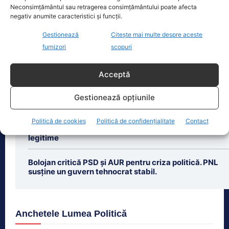
Neconsimțământul sau retragerea consimțământului poate afecta
negativ anumite caracteristici și funcții.
Gestionează
Citește mai multe despre aceste
furnizori
scopuri
Ultimele știri
Acceptă
Premierul demis Bolojan: Legea salarizării este
pregătită. Așteptăm consens politic
Gestionează opțiunile
Sindicatele din sănătate avertizează: Legea
Politică de cookies
Politică de confidențialitate
Contact
salarizării nu este negociabilă. Protestele devin
legitime
Bolojan critică PSD și AUR pentru criza politică. PNL
susține un guvern tehnocrat stabil.
Anchetele Lumea Politică