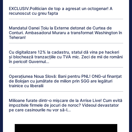
EXCLUSIV.Politician de top a agresat un octogenar! A
recunoscut cu greu fapta
Mandatul Oanei Țoiu la Externe detonat de Curtea de
Conturi. Ambasadorul Muraru a transformat Washington în
Teheran!
Cu digitalizare 12% la cadastru, statul dă vina pe hackeri
și blochează tranzacțiile cu TVA mic. Zeci de mii de români
în pericol! Guvernul...
Operațiunea Noua Slovă: Bani pentru PNL! ONG-ul finanțat
de Bolojan cu jumătate de milion prin SGG are legături
trainice cu liberalii
Milioane furate dintr-o mișcare de la Arrise Live! Cum evită
impozitele firmele de jocuri de noroc? Videoul devastator
pe care casinourile nu vor să-l...