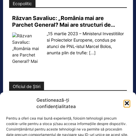
Ecopolitic
Răzvan Savaliuc: „România mai are
Parchet General? Mai are structuri de…
„15 martie 2023 – Ministerul Investitiilor
si Proiectelor Europene, condus pe
atunci de PNL-istul Marcel Bolos,
anunta plin de trufie:
[...]
Oficiul de Știri
Gestionează-ți
Cât costă asigurarea de sănătate în 2026 dacă nu ai
confidențialitatea
venituri.…
Persoanele fără venituri pot beneficia
Pentru a oferi cea mai bună experiență, folosim tehnologii precum
în 2026 de asigurare în sistemul public
cookie-urile pentru a stoca și/sau accesa informațiile despre dispozitiv.
de sănătate dacă optează pentru
Consimțământul pentru aceste tehnologii ne va permite să procesăm
date precum comportamentul de navigare sau ID-uri unice pe acest site.
plata contribuției de
[...]