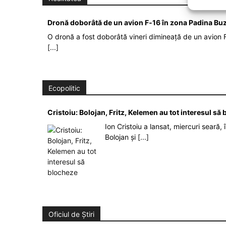
Dronă doborâtă de un avion F‑16 în zona Padina Bu
O dronă a fost doborâtă vineri dimineață de un avion F
[...]
Ecopolitic
Cristoiu: Bolojan, Fritz, Kelemen au tot interesul s
Ion Cristoiu a lansat, miercuri seară, 
Bolojan și
[...]
Oficiul de Știri