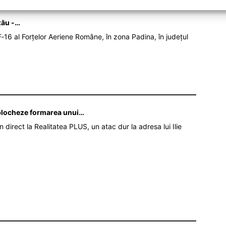
zău -…
‑16 al Forțelor Aeriene Române, în zona Padina, în județul
ă blocheze formarea unui…
în direct la Realitatea PLUS, un atac dur la adresa lui Ilie