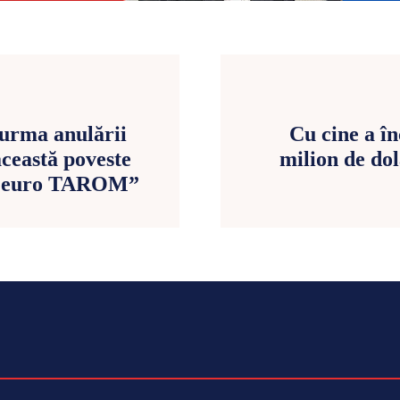
urma anulării
Cu cine a în
ceastă poveste
milion de do
 de euro TAROM”