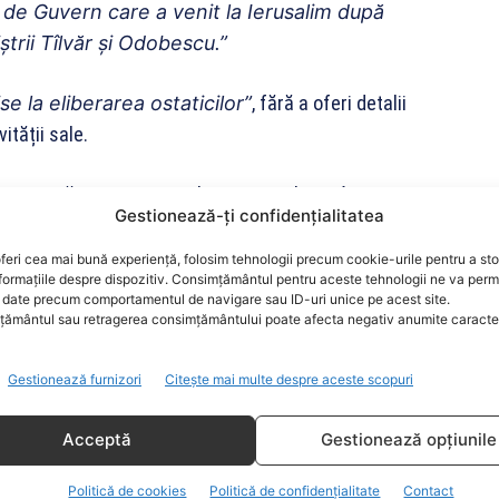
f de Guvern care a venit la Ierusalim după
ştrii Tîlvăr şi Odobescu.”
ise la eliberarea ostaticilor”
, fără a oferi detalii
ității sale.
noștință pentru sprijinul constant al României și
Gestionează-ți confidențialitatea
 evenimentele din Israel.
feri cea mai bună experiență, folosim tehnologii precum cookie-urile pentru a st
formațiile despre dispozitiv. Consimțământul pentru aceste tehnologii ne va perm
Dor, își va începe mandatul în luna august,
date precum comportamentul de navigare sau ID-uri unice pe acest site.
ouă țări.
ământul sau retragerea consimțământului poate afecta negativ anumite caracteri
Gestionează furnizori
Citește mai multe despre aceste scopuri
Acceptă
Gestionează opțiunile
Politică de cookies
Politică de confidențialitate
Contact