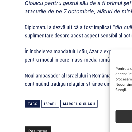
Ciolacu pentru gestul său de a fi primul şe
atacurile de pe 7 octombrie, alături de mini
Diplomatul a dezvăluit că a fost implicat
“din cul
suplimentare despre acest aspect sensibil al activ
În încheierea mandatului său, Azar a exprimat recu
pentru modul în care mass-media română a relatat
Pentru a o
accesa in
Noul ambasador al Israelului în România, Lior Ben 
procesăm 
continuând tradiția relațiilor strânse dintre cele d
Neconsimț
funcții.
TAGS
ISRAEL
MARCEL CIOLACU
Realitatea