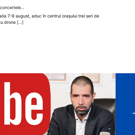
p concertele…
oada 7-9 august, aduc în centrul orașului trei seri de
 cu drone
[...]