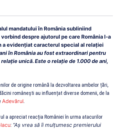
lul mandatului în România subliniind
și vorbind despre ajutorul pe care România l-a
n a evidențiat caracterul special al relației
 ani în România au fost extraordinari pentru
relaţie unică. Este o relaţie de 1.000 de ani,
enilor de origine română la dezvoltarea ambelor țări,
ăcini românești au influențat diverse domenii, de la
e
Adevărul
.
l a apreciat reacția României în urma atacurilor
olacu
:
“Aş vrea să îi mulţumesc premierului