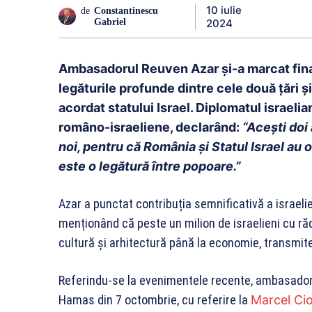
10 iulie
de
Constantinescu
2024
Gabriel
Ambasadorul Reuven Azar și-a marcat fina
legăturile profunde dintre cele două țări 
acordat statului Israel. Diplomatul israelia
româno-israeliene, declarând:
“Acești doi
noi, pentru că România şi Statul Israel au o 
este o legătură între popoare.”
Azar a punctat contribuția semnificativă a israeli
menționând că peste un milion de israelieni cu răd
cultură și arhitectură până la economie, transmit
Referindu-se la evenimentele recente, ambasadoru
Hamas din 7 octombrie, cu referire la
Marcel Ci