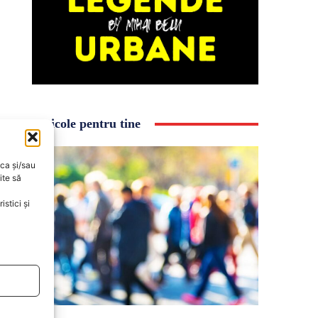
Articole pentru tine
oca și/sau
ite să
stici și