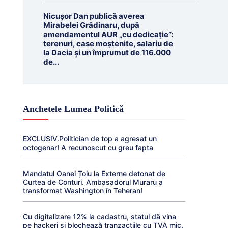
Nicușor Dan publică averea
Mirabelei Grădinaru, după
amendamentul AUR „cu dedicație”:
terenuri, case moștenite, salariu de
la Dacia și un împrumut de 116.000
de...
Anchetele Lumea Politică
EXCLUSIV.Politician de top a agresat un
octogenar! A recunoscut cu greu fapta
Mandatul Oanei Țoiu la Externe detonat de
Curtea de Conturi. Ambasadorul Muraru a
transformat Washington în Teheran!
Cu digitalizare 12% la cadastru, statul dă vina
pe hackeri și blochează tranzacțiile cu TVA mic.