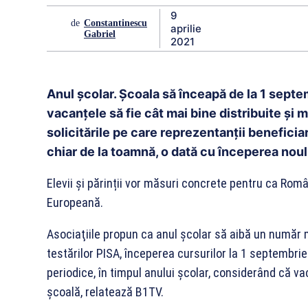
9
de
Constantinescu
aprilie
Gabriel
2021
Anul școlar. Școala să înceapă de la 1 septemb
vacanțele să fie cât mai bine distribuite și m
solicitările pe care reprezentanții beneficiar
chiar de la toamnă, o dată cu începerea noul
Elevii și părinții vor măsuri concrete pentru ca Ro
Europeană.
Asociaţiile propun ca anul şcolar să aibă un număr m
testărilor PISA, începerea cursurilor la 1 septembrie
periodice, în timpul anului şcolar, considerând că vac
şcoală, relatează B1TV.