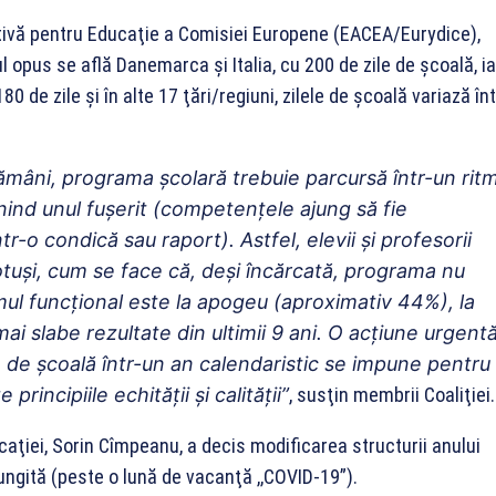
utivă pentru Educaţie a Comisiei Europene (EACEA/Eurydice),
l opus se află Danemarca şi Italia, cu 200 de zile de şcoală, ia
0 de zile şi în alte 17 ţări/regiuni, zilele de şcoală variază în
ămâni, programa şcolară trebuie parcursă într-un rit
nind unul fuşerit (competenţele ajung să fie
ntr-o condică sau raport). Astfel, elevii şi profesorii
otuşi, cum se face că, deşi încărcată, programa nu
mul funcţional este la apogeu (aproximativ 44%), la
i slabe rezultate din ultimii 9 ani. O acţiune urgent
e de şcoală într-un an calendaristic se impune pentru
incipiile echităţii şi calităţii”
, susţin membrii Coaliţiei.
caţiei, Sorin Cîmpeanu, a decis modificarea structurii anului
ungită (peste o lună de vacanţă ,,COVID-19”).