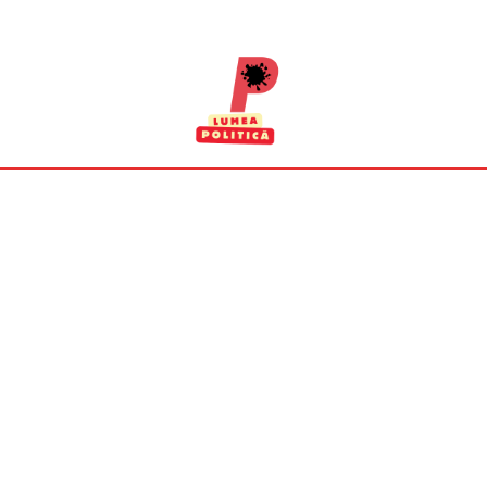
vineri, august 7,
2026
34.6
București
C