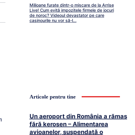
Milioane furate dintr-o mișcare de la Arrise
Live! Cum evită impozitele firmele de jocuri
de noroc? Videoul devastator pe care
casinourile nu vor să-l...
Articole pentru tine
Un aeroport din România a rămas
în
fără kerosen – Alimentarea
avioanelor, suspendată o