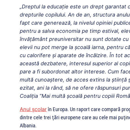
„Dreptul la educaţie este un drept garantat 
drepturile copilului. An de an, structura anulu
fapt care generează, la nivelul opiniei publ
pentru a salva economia pe timp estival, elev
învăţământ preuniversitar nu sunt dotate cu 
elevii nu pot merge la şcoală iarna, pentru c
cu calorifere şi aparate de încălzire. În tot a
această dezbatere, interesul superior al copil
pare a fi subordonat altor interese. Cum fac
multă cunoaştere, de acces extins la ştiinţă 
ezitat, ani la rând, să ne ofere răspunsuri pu
Coaliţia ”Mai multă şcoală pentru copiii Româ
Anul școlar
în Europa. Un raport care compară pro
dintre cele trei ţări europene care au cele mai puţine
Albania.