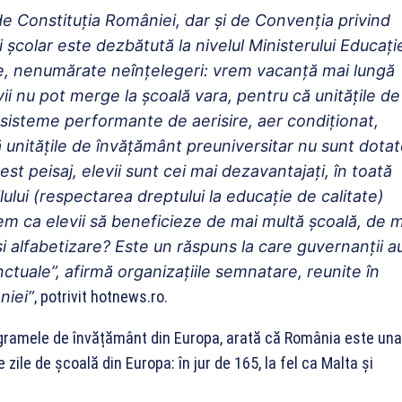
de Constituţia României, dar şi de Convenţia privind
i şcolar este dezbătută la nivelul Ministerului Educaţie
ice, nenumărate neînţelegeri: vrem vacanţă mai lungă
ii nu pot merge la şcoală vara, pentru că unităţile de
sisteme performante de aerisire, aer condiţionat,
ă unităţile de învăţământ preuniversitar nu sunt dota
cest peisaj, elevii sunt cei mai dezavantajaţi, în toată
ului (respectarea dreptului la educaţie de calitate)
em ca elevii să beneficieze de mai multă şcoală, de m
şi alfabetizare? Este un răspuns la care guvernanţii a
nctuale”, afirmă organizaţiile semnatare, reunite în
niei”
, potrivit hotnews.ro.
gramele de învățământ din Europa, arată că România este una
 zile de şcoală din Europa: în jur de 165, la fel ca Malta şi