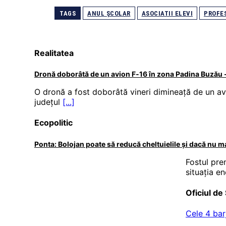
TAGS
ANUL ȘCOLAR
ASOCIATII ELEVI
PROFE
Realitatea
Dronă doborâtă de un avion F‑16 în zona Padina Buzău 
O dronă a fost doborâtă vineri dimineață de un av
județul
[...]
Ecopolitic
Ponta: Bolojan poate să reducă cheltuielile şi dacă nu m
Fostul pre
situația e
Oficiul de 
Cele 4 bar