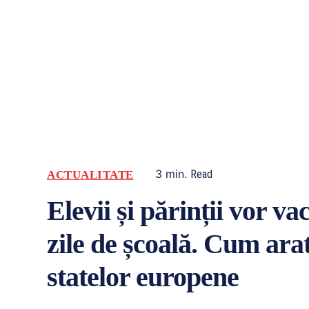
3
min.
Read
ACTUALITATE
Elevii și părinții vor v
zile de școală. Cum ara
statelor europene