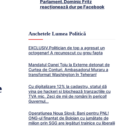
Parlament. Dominic Fritz
reacționează dur pe Facebook
Anchetele Lumea Politică
EXCLUSIV.Politician de top a agresat un
octogenar! A recunoscut cu greu fapta
Mandatul Oanei Țoiu la Externe detonat de
Curtea de Conturi. Ambasadorul Muraru a
transformat Washington în Teheran!
e
Cu digitalizare 12% la cadastru, statul dă
vina pe hackeri și blochează tranzacțiile cu
TVA mic. Zeci de mii de români în pericol!
Guvernul...
Operațiunea Noua Slovă: Bani pentru PNL!
ONG-ul finanțat de Bolojan cu jumătate de
milion prin SGG are legături trainice cu liberalii