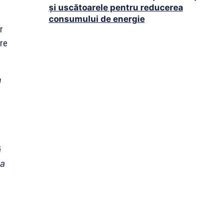
și uscătoarele pentru reducerea
consumului de energie
r
tre
m
ă
 a