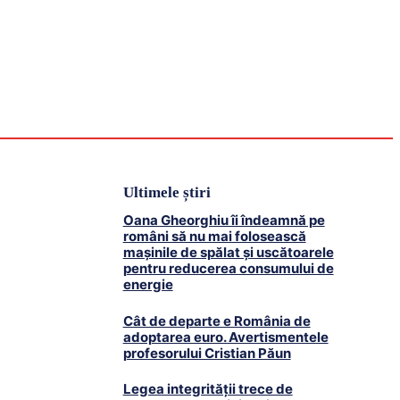
Externe
Locale
Contact
Ultimele știri
Oana Gheorghiu îi îndeamnă pe
români să nu mai folosească
mașinile de spălat și uscătoarele
pentru reducerea consumului de
energie
Cât de departe e România de
adoptarea euro. Avertismentele
profesorului Cristian Păun
Legea integrității trece de