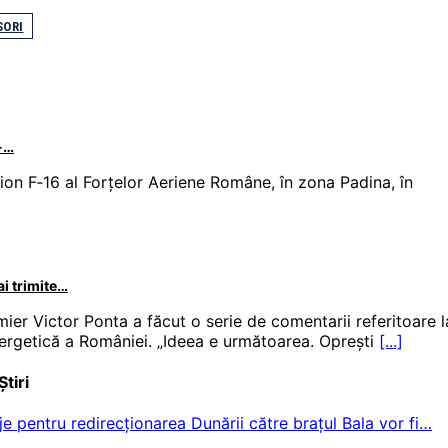
SORI
-…
ion F‑16 al Forțelor Aeriene Române, în zona Padina, în
ai trimite…
mier Victor Ponta a făcut o serie de comentarii referitoare l
nergetică a României. „Ideea e următoarea. Oprești
[...]
Știri
je pentru redirecționarea Dunării către brațul Bala vor fi…