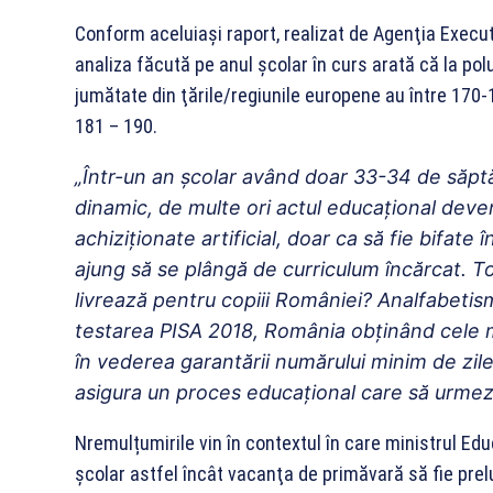
Conform aceluiaşi raport, realizat de Agenţia Exec
analiza făcută pe anul şcolar în curs arată că la polu
jumătate din ţările/regiunile europene au între 170-18
181 – 190.
„Într-un an şcolar având doar 33-34 de săpt
dinamic, de multe ori actul educaţional deve
achiziţionate artificial, doar ca să fie bifate î
ajung să se plângă de curriculum încărcat. T
livrează pentru copiii României? Analfabetis
testarea PISA 2018, România obţinând cele ma
în vederea garantării numărului minim de zil
asigura un proces educaţional care să urmeze pr
Nremulțumirile vin în contextul în care ministrul Edu
şcolar astfel încât vacanţa de primăvară să fie prel