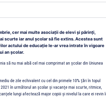
rie, cer mai multe asociații de elevi și părinți,
ai scurte iar anul școlar să fie extins. Acestea sunt
ilor actului de educație le-ar vrea intrate în vigoare
ui an școlar.
mânia să nu mai aibă cel mai comprimat an şcolar din Uniunea
ediu de zile echivalent cu cel din primele 10% ţări în topul
 2021 în următorul an şcolar şi vacanţe mai scurte, ritmice,
anţele lungi afectează major copiii şi nivelul la care ei revin 