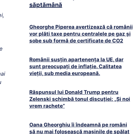
săptămână
i,
Gheorghe Piperea avertizează că românii
vor plăti taxe pentru centralele pe gaz și
sobe sub formă de certificate de CO2
te
Românii susțin apartenența la UE, dar
sunt preocupați de inflație. Calitatea
vieții, sub media europeană.
ai
u
Răspunsul lui Donald Trump pentru
Zelenski schimbă tonul discuției: „Și noi
vrem rachete”
Oana Gheorghiu îi îndeamnă pe români
să nu mai folosească mașinile de spălat