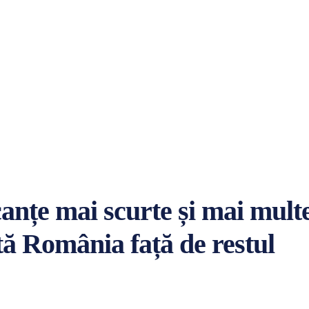
acanțe mai scurte și mai mult
tă România față de restul