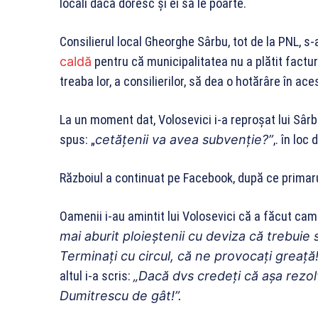
locali dacă doresc și ei să le poarte.
Consilierul local Gheorghe Sârbu, tot de la PNL, s-
caldă
pentru că municipalitatea nu a plătit factur
treaba lor, a consilierilor, să dea o hotărâre în ace
La un moment dat, Volosevici i-a reproșat lui Sâr
spus: „
cetățenii va avea subvenție?”
,. în loc
Războiul a continuat pe Facebook, după ce primarul
Oamenii i-au amintit lui Volosevici că a făcut ca
mai aburit ploieştenii cu deviza că trebuie
Terminaţi cu circul, că ne provocaţi greaţă!
altul i-a scris:
„Dacă dvs credeţi că aşa rezol
Dumitrescu de gât!”.