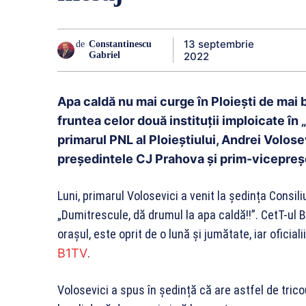
13 septembrie
de
Constantinescu
2022
Gabriel
Apa caldă nu mai curge în Ploiești de mai bi
fruntea celor două instituții imploicate în „
primarul PNL al Ploieștiului, Andrei Volosevi
președintele CJ Prahova și prim-vicepreș
Luni, primarul Volosevici a venit la ședința Consili
„Dumitrescule, dă drumul la apa caldă!!”. CetT-ul 
orașul, este oprit de o lună și jumătate, iar oficial
B1TV
.
Volosevici a spus în ședință că are astfel de tricou