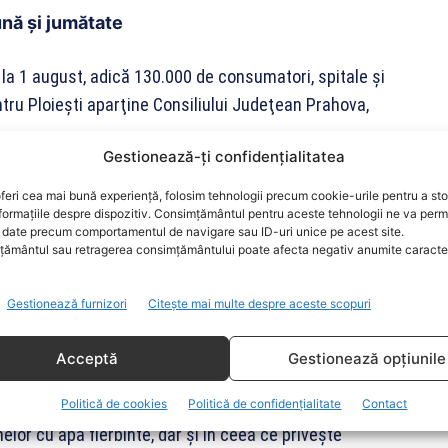
ună și jumătate
 la 1 august, adică 130.000 de consumatori, spitale și
ntru Ploieşti aparţine Consiliului Judeţean Prahova,
Gestionează-ți confidențialitatea
 termoficare în Ploieşti, SC Termoficare Prahova SA,
feri cea mai bună experiență, folosim tehnologii precum cookie-urile pentru a st
, timp de o lună, pentru realizarea de reparaţii la
formațiile despre dispozitiv. Consimțământul pentru aceste tehnologii ne va perm
date precum comportamentul de navigare sau ID-uri unice pe acest site.
ământul sau retragerea consimțământului poate afecta negativ anumite caracteri
an Prahova, Iulian Dumitrescu, a anunțat rezilierea
Gestionează furnizori
Citește mai multe despre aceste scopuri
eg să rămână fără apă caldă minim o lună de
Acceptă
Gestionează opțiunile
tea reluării furnizării invocând riscuri pentru
Politică de cookies
Politică de confidențialitate
Contact
elor cu apă fierbinte, dar şi în ceea ce priveşte