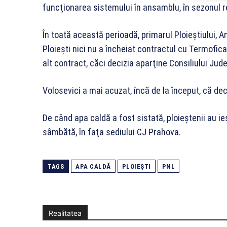
funcţionarea sistemului în ansamblu, în sezonul 
În toată această perioadă, primarul Ploieştiului, A
Ploieşti nici nu a încheiat contractul cu Termofic
alt contract, căci decizia aparţine Consiliului Ju
Volosevici a mai acuzat, încă de la început, că deci
De când apa caldă a fost sistată, ploieștenii au ie
sâmbătă, în faţa sediului CJ Prahova.
TAGS
APA CALDĂ
PLOIEȘTI
PNL
Realitatea