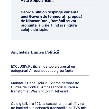
Ăsta e bipolarism...
George Simion respinge varianta
unui Guvern de tehnocrați, propusă
de Nicușor Dan: „Românii se vor
pronunța la urne, fiind și singura
soluție de ieșire...
Anchetele Lumea Politică
EXCLUSIV.Politician de top a agresat un
octogenar! A recunoscut cu greu fapta
Mandatul Oanei Țoiu la Externe detonat de
Curtea de Conturi. Ambasadorul Muraru a
transformat Washington în Teheran!
Cu digitalizare 12% la cadastru, statul dă vina
pe hackeri și blochează tranzacțiile cu TVA mic.