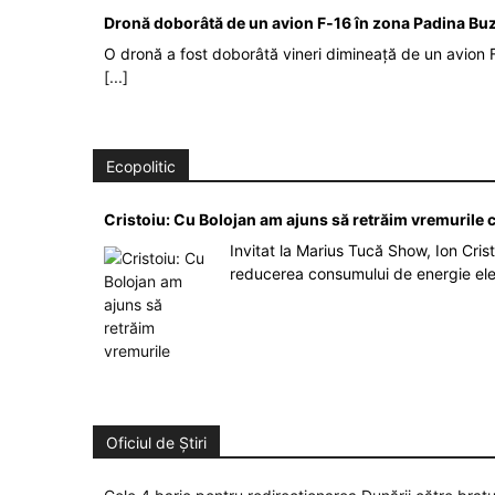
Dronă doborâtă de un avion F‑16 în zona Padina Bu
O dronă a fost doborâtă vineri dimineață de un avion F
[...]
Ecopolitic
Cristoiu: Cu Bolojan am ajuns să retrăim vremurile
Invitat la Marius Tucă Show, Ion Crist
reducerea consumului de energie el
Oficiul de Știri