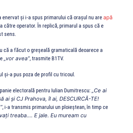
a enervat și i-a spus primarului că orașul nu are
apă
a către operator. În replică, primarul a spus că e
st sens.
bu că a făcut o greșeală gramaticală deoarece a
 de
„vor avea”
, trasmite B1TV.
 și-a pus poza de profil cu tricoul.
mpanie electorală pentru Iulian Dumitrescu:
„Ce ai
 să ai şi CJ Prahova, îl ai, DESCURCĂ-TE!
”
, i-a transmis primarului un ploieştean, în timp ce
vaţi treaba…. E jale. Eu muream cu