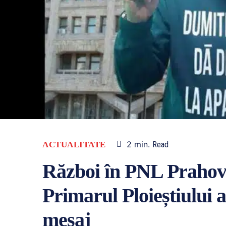
2
min.
ACTUALITATE
Read
Război în PNL Prahova 
Primarul Ploieștiului a
mesaj