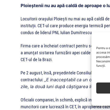
Ploieștenii nu au apă caldă de aproape o l
Locuitorii orașului Ploiești nu mai au apă caldă de
instituții. CET-ul care produce energia termică pe
condus de liderul PNL Iulian Dumitrescu.
Firma care a încheiat contract pentru serviciul de
Pentru a o
a anunţat sistarea furnizării apei calde la 1 august
accesa in
procesăm 
CET-ul de la Brazi.
Neconsimț
funcții.
Pe 2 august, însă, preşedintele Consiliului Judeţe
contractului:
„E inacceptabil ca un oraş într
zile, la două luni după câştigarea licitaţiei”.
Oficialii companiei, în schimb, explică impozibilita
muncitorii care lucrează în CET, în apropierea cazn