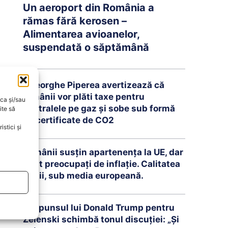
Un aeroport din România a
rămas fără kerosen –
Alimentarea avioanelor,
suspendată o săptămână
Gheorghe Piperea avertizează că
românii vor plăti taxe pentru
oca și/sau
centralele pe gaz și sobe sub formă
ite să
de certificate de CO2
stici și
Românii susțin apartenența la UE, dar
sunt preocupați de inflație. Calitatea
vieții, sub media europeană.
Răspunsul lui Donald Trump pentru
Zelenski schimbă tonul discuției: „Și