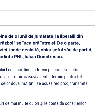
ne de o lună de jumătate, ia liberalii din
război” se încaieră între ei. De o parte,
ci, iar de cealaltă, chiar șeful său de partid,
edinte PNL, Iulian Dumitrescu.
ului Local purtând un tricou pe care era scris
Brazi, care furnizează agentul termic pentru tot
ii celor două instituții se acuză reciproc, transmite
ri de mai multe culori și le poate da consilierilor