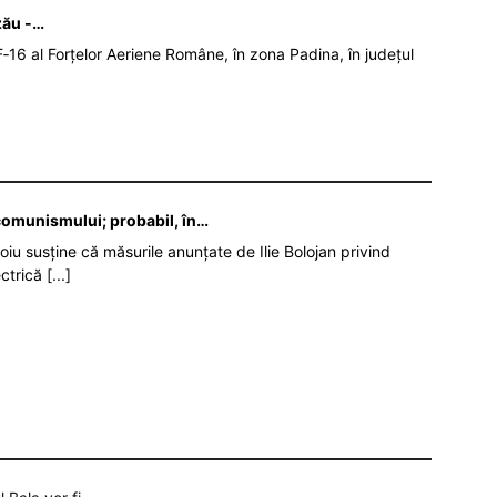
zău -…
‑16 al Forțelor Aeriene Române, în zona Padina, în județul
 comunismului; probabil, în…
oiu susține că măsurile anunțate de Ilie Bolojan privind
ectrică
[...]