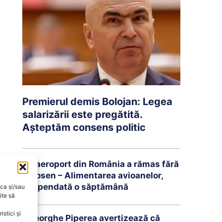
Premierul demis Bolojan: Legea
salarizării este pregătită.
Așteptăm consens politic
Un aeroport din România a rămas fără
kerosen – Alimentarea avioanelor,
suspendată o săptămână
oca și/sau
ite să
stici și
Gheorghe Piperea avertizează că