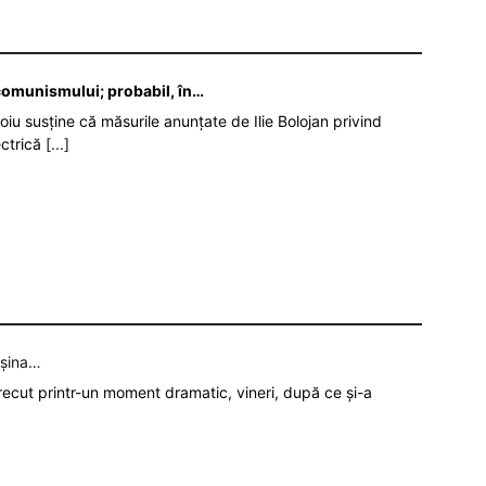
 comunismului; probabil, în…
oiu susține că măsurile anunțate de Ilie Bolojan privind
ectrică
[...]
așina…
recut printr-un moment dramatic, vineri, după ce și-a