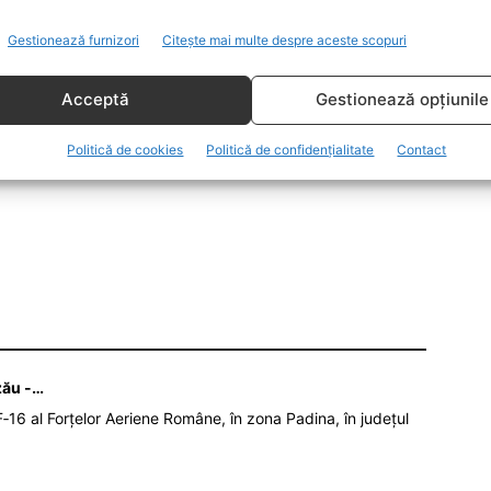
roiectul numit „Busola Strategică”.
Gestionează furnizori
Citește mai multe despre aceste scopuri
t acordul pentru armata comună, operabilă în afara
Acceptă
Gestionează opțiunile
Politică de cookies
Politică de confidențialitate
Contact
38/
zău -…
‑16 al Forțelor Aeriene Române, în zona Padina, în județul