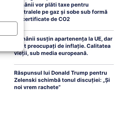
românii vor plăti taxe pentru
centralele pe gaz și sobe sub formă
de certificate de CO2
Românii susțin apartenența la UE, dar
sunt preocupați de inflație. Calitatea
vieții, sub media europeană.
Răspunsul lui Donald Trump pentru
Zelenski schimbă tonul discuției: „Și
noi vrem rachete”