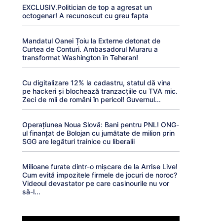
EXCLUSIV.Politician de top a agresat un
octogenar! A recunoscut cu greu fapta
Mandatul Oanei Țoiu la Externe detonat de
Curtea de Conturi. Ambasadorul Muraru a
transformat Washington în Teheran!
Cu digitalizare 12% la cadastru, statul dă vina
pe hackeri și blochează tranzacțiile cu TVA mic.
Zeci de mii de români în pericol! Guvernul...
Operațiunea Noua Slovă: Bani pentru PNL! ONG-
ul finanțat de Bolojan cu jumătate de milion prin
SGG are legături trainice cu liberalii
Milioane furate dintr-o mișcare de la Arrise Live!
Cum evită impozitele firmele de jocuri de noroc?
Videoul devastator pe care casinourile nu vor
să-l...