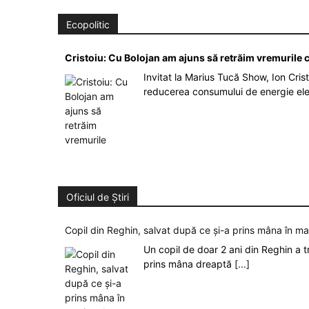
Ecopolitic
Cristoiu: Cu Bolojan am ajuns să retrăim vremurile
Invitat la Marius Tucă Show, Ion Crist
reducerea consumului de energie el
Oficiul de Știri
Copil din Reghin, salvat după ce și-a prins mâna în m
Un copil de doar 2 ani din Reghin a t
prins mâna dreaptă
[...]