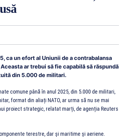
pusă
, ca un efort al Uniunii de a contrabalansa
 Aceasta ar trebui să fie capabilă să răspundă
uită din 5.000 de militari.
te comune până în anul 2025, din 5.000 de militari,
nitar, format din aliați NATO, ar urma să nu se mai
nui proiect strategic, relatat marți, de agenția Reuters
mponente terestre, dar și maritime și aeriene.