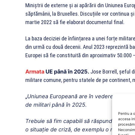
Miniștrii de externe și ai apărării din Uniunea Eur
săptămânii, la Bruxelles. Discuțiile vor continua și
martie 2022 să fie elaborat documentul final.
La baza deciziei de înființarea a unei forțe milita
din urmă cu două decenii. Anul 2023 reprezintă baz
Europei să fie constituită din aproximativ 50.000 –
Armata
UE până în 2025.
Jose Borrell, șeful d
militare comune, pentru statele de pe continent,
„
Uniunea Europeană are în vedere crearea 
de militari până în 2025.
Pentru a o
accesa in
Trebuie să fim capabili să răspundem la am
procesăm 
o situaţie de criză, de exemplu o misiune 
Neconsimț