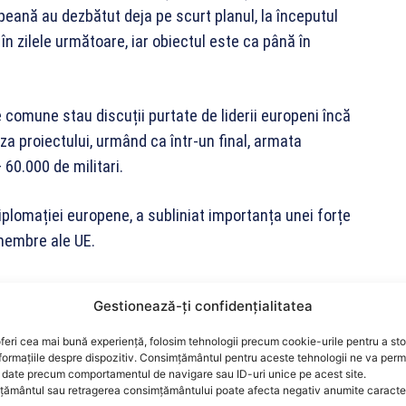
opeană au dezbătut deja pe scurt planul, la începutul
 în zilele următoare, iar obiectul este ca până în
re comune stau discuții purtate de liderii europeni încă
a proiectului, urmând ca într-un final, armata
 60.000 de militari.
iplomației europene, a subliniat importanța unei forțe
 membre ale UE.
unei forţe militare comune de până la 5.000
Gestionează-ți confidențialitatea
feri cea mai bună experiență, folosim tehnologii precum cookie-urile pentru a st
formațiile despre dispozitiv. Consimțământul pentru aceste tehnologii ne va perm
eninţări iminente sau să reacţionăm rapid la
date precum comportamentul de navigare sau ID-uri unice pe acest site.
de salvare şi evacuare sau o operaţiune de
ământul sau retragerea consimțământului poate afecta negativ anumite caracteri