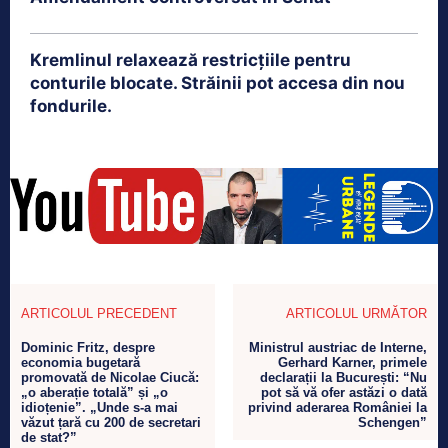
Kremlinul relaxează restricțiile pentru
conturile blocate. Străinii pot accesa din nou
fondurile.
ARTICOLUL PRECEDENT
ARTICOLUL URMĂTOR
Dominic Fritz, despre
Ministrul austriac de Interne,
economia bugetară
Gerhard Karner, primele
promovată de Nicolae Ciucă:
declarații la București: “Nu
„o aberație totală” și „o
pot să vă ofer astăzi o dată
idioțenie”. „Unde s-a mai
privind aderarea României la
văzut țară cu 200 de secretari
Schengen”
de stat?”