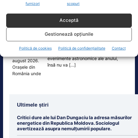
furnizori
scopuri
Oficiul de Știri
Acceptă
Eclipsa de soare, 12 august 2026. Orașele din România
Gestionează opțiunile
unde va…
Eclipsa de soare din 12 august 2026
Politică de cookies
Politică de confidențialitate
Contact
este unul dintre cele mai importante
evenimente astronomice ale anului,
însă nu va
[...]
Ultimele știri
Critici dure ale lui Dan Dungaciu la adresa măsurilor
energetice din Republica Moldova. Sociologul
avertizează asupra nemulțumirii populare.