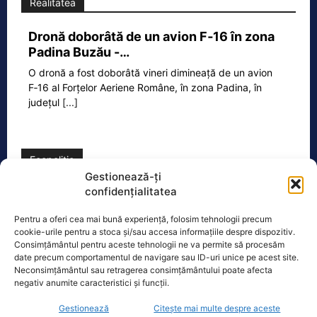
Realitatea
Dronă doborâtă de un avion F‑16 în zona
Padina Buzău -…
O dronă a fost doborâtă vineri dimineață de un avion
F‑16 al Forțelor Aeriene Române, în zona Padina, în
județul
[...]
Ecopolitic
Gestionează-ți
confidențialitatea
Cristoiu: Bolojan, Fritz, Kelemen au tot
interesul să blocheze formarea unui…
Pentru a oferi cea mai bună experiență, folosim tehnologii precum
Ion Cristoiu a lansat, miercuri seară, în
cookie-urile pentru a stoca și/sau accesa informațiile despre dispozitiv.
direct la Realitatea PLUS, un atac dur
Consimțământul pentru aceste tehnologii ne va permite să procesăm
date precum comportamentul de navigare sau ID-uri unice pe acest site.
la adresa lui Ilie Bolojan și
[...]
Neconsimțământul sau retragerea consimțământului poate afecta
negativ anumite caracteristici și funcții.
Gestionează
Citește mai multe despre aceste