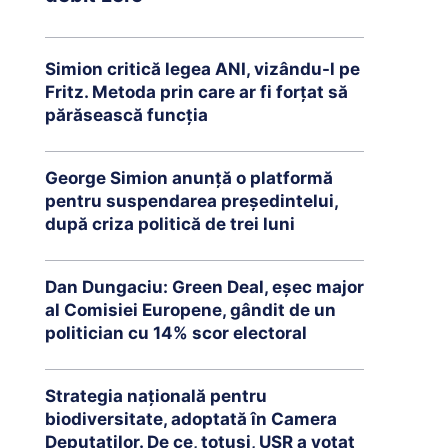
Simion critică legea ANI, vizându-l pe
Fritz. Metoda prin care ar fi forțat să
părăsească funcția
George Simion anunță o platformă
pentru suspendarea președintelui,
după criza politică de trei luni
Dan Dungaciu: Green Deal, eșec major
al Comisiei Europene, gândit de un
politician cu 14% scor electoral
Strategia națională pentru
biodiversitate, adoptată în Camera
Deputaților. De ce, totuși, USR a votat