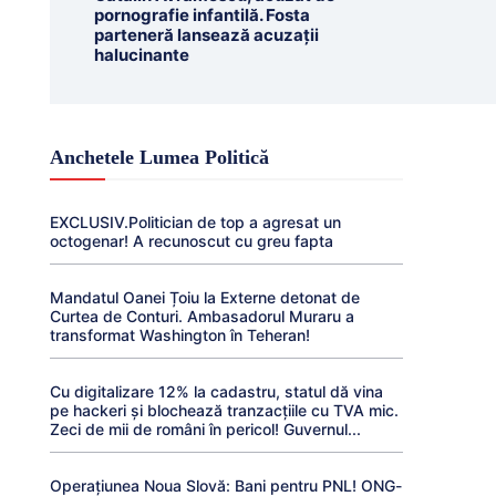
pornografie infantilă. Fosta
parteneră lansează acuzații
halucinante
Anchetele Lumea Politică
EXCLUSIV.Politician de top a agresat un
octogenar! A recunoscut cu greu fapta
Mandatul Oanei Țoiu la Externe detonat de
Curtea de Conturi. Ambasadorul Muraru a
transformat Washington în Teheran!
Cu digitalizare 12% la cadastru, statul dă vina
pe hackeri și blochează tranzacțiile cu TVA mic.
Zeci de mii de români în pericol! Guvernul...
Operațiunea Noua Slovă: Bani pentru PNL! ONG-