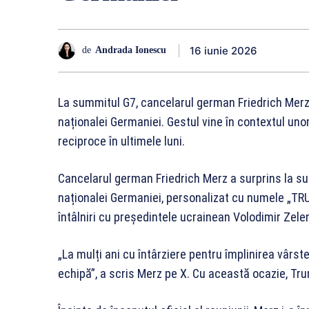
16 iunie 2026
de
Andrada Ionescu
La summitul G7, cancelarul german Friedrich Merz i
naționalei Germaniei. Gestul vine în contextul unor r
reciproce în ultimele luni.
Cancelarul german Friedrich Merz a surprins la sum
naționalei Germaniei, personalizat cu numele „TRU
întâlniri cu președintele ucrainean Volodimir Zelen
„La mulți ani cu întârziere pentru împlinirea vârs
echipă”, a scris Merz pe X. Cu această ocazie, Tru