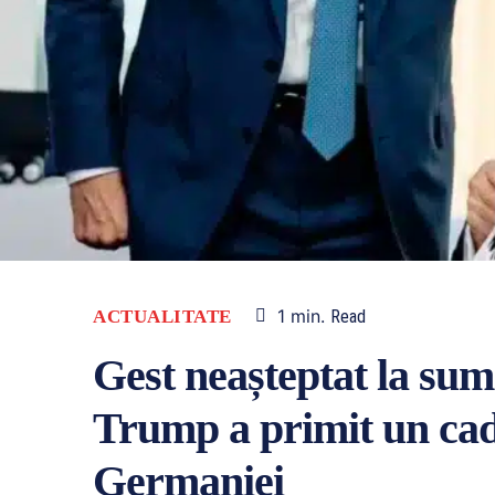
1
min.
ACTUALITATE
Read
Gest neașteptat la su
Trump a primit un cad
Germaniei