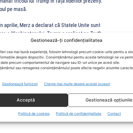
nmânat tricoul lui Trump în fața liderilor prezenți.
coul pe masă.
În aprilie, Merz a declarat că Statele Unite sunt
 clare a Washingtonului. Trump a replicat pe Truth
Gestionează-ți confidențialitatea
vorbește”.
feri cea mai bună experiență, folosim tehnologii precum cookie-urile pentru a st
ată a certificatului de naștere al bunicului său,
formațiile despre dispozitiv. Consimțământul pentru aceste tehnologii ne va perm
date precum comportamentul de navigare sau ID-uri unice pe acest site.
în 1869.
ământul sau retragerea consimțământului poate afecta negativ anumite caracteri
Gestionează furnizori
Citește mai multe despre aceste scopuri
Acceptă
Gestionează opțiunile
zău -…
‑16 al Forțelor Aeriene Române, în zona Padina, în județul
Politică de cookies
Politică de confidențialitate
Contact