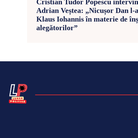
Cristian Tudor Popescu intervin
Adrian Veștea: „Nicușor Dan l-a
Klaus Iohannis în materie de înș
alegătorilor”