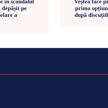
e în scandalul
Veștea face pr
 depășit pe
prima opțiun
elare a
după discuții