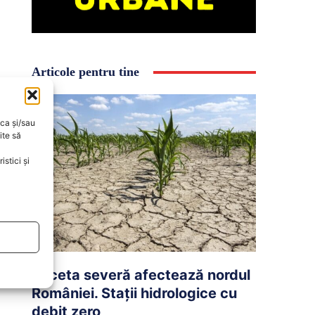
Articole pentru tine
oca și/sau
ite să
stici și
Seceta severă afectează nordul
României. Stații hidrologice cu
debit zero