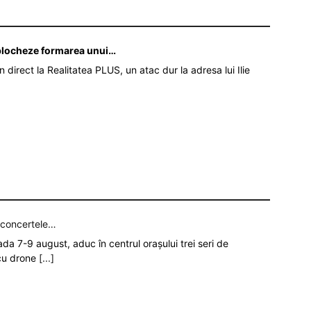
ă blocheze formarea unui…
în direct la Realitatea PLUS, un atac dur la adresa lui Ilie
p concertele…
oada 7-9 august, aduc în centrul orașului trei seri de
 cu drone
[...]