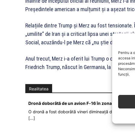
Înainte de începutul oficial al reuniunii, Merz i-a î
Președintele american a mulțumit și a așezat tri
Relațiile dintre Trump și Merz au fost tensionate. 
„umilite” de Iran și a criticat lipsa unei strategii
Social, acuzându-l pe Merz că „nu știe despre ce 
Pentru a o
Anul trecut, Merz i-a oferit lui Trump o copie înrăm
accesa in
procesăm 
Friedrich Trump, născut în Germania, la Kallstadt, 
Neconsimț
funcții.
Realitatea
Dronă doborâtă de un avion F‑16 în zona Padina Bu
O dronă a fost doborâtă vineri dimineață de un avion F
[...]