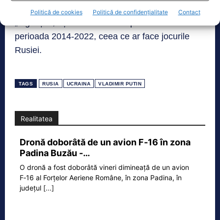
Occidentului, conflictul ar putea redeveni unul
Politică de cookies
Politică de confidențialitate
Contact
„înghețat”, așa cum s-a întâmplat de altfel în
perioada 2014-2022, ceea ce ar face jocurile
Rusiei.
TAGS
RUSIA
UCRAINA
VLADIMIR PUTIN
Realitatea
Dronă doborâtă de un avion F‑16 în zona
Padina Buzău -…
O dronă a fost doborâtă vineri dimineață de un avion
F‑16 al Forțelor Aeriene Române, în zona Padina, în
județul
[...]