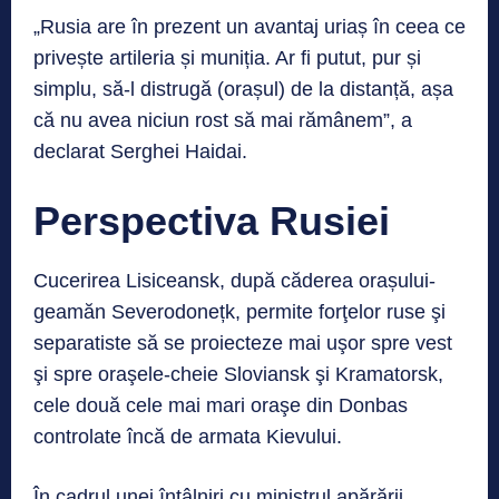
„Rusia are în prezent un avantaj uriaș în ceea ce
privește artileria și muniția. Ar fi putut, pur și
simplu, să-l distrugă (orașul) de la distanță, așa
că nu avea niciun rost să mai rămânem”, a
declarat Serghei Haidai.
Perspectiva Rusiei
Cucerirea Lisiceansk, după căderea orașului-
geamăn Severodonețk, permite forţelor ruse şi
separatiste să se proiecteze mai uşor spre vest
şi spre oraşele-cheie Sloviansk şi Kramatorsk,
cele două cele mai mari oraşe din Donbas
controlate încă de armata Kievului.
În cadrul unei întâlniri cu ministrul apărării