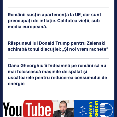
Românii susțin apartenența la UE, dar sunt
preocupați de inflație. Calitatea vieții, sub
media europeană.
Răspunsul lui Donald Trump pentru Zelenski
schimbă tonul discuției: „Și noi vrem rachete”
Oana Gheorghiu îi îndeamnă pe români să nu
mai folosească mașinile de spălat și
uscătoarele pentru reducerea consumului de
energie