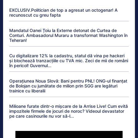
EXCLUSIV.Politician de top a agresat un octogenar! A
recunoscut cu greu fapta
Mandatul Oanei Țoiu la Externe detonat de Curtea de
Conturi. Ambasadorul Muraru a transformat Washington în
Teheran!
Cu digitalizare 12% la cadastru, statul dă vina pe hackeri
și blochează tranzacțiile cu TVA mic. Zeci de mii de români
în pericol! Guvernul...
Operațiunea Noua Slovă: Bani pentru PNL! ONG-ul finanțat
de Bolojan cu jumătate de milion prin SGG are legături
trainice cu liberalii
Milioane furate dintr-o mișcare de la Arrise Live! Cum evită
impozitele firmele de jocuri de noroc? Videoul devastator
pe care casinourile nu vor să-l...