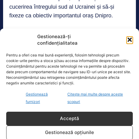
cucerirea întregului sud al Ucrainei și să-și
fixeze ca obiectiv importantul oraș Dnipro.
În cazul în care trupele ruse sunt complet
Gestionează-ți
extenuate – așa cum de altfel a recunoscut chiar
confidențialitatea
Putin – este foarte posibil ca Moscova să
Pentru a oferi cea mai bună experiență, folosim tehnologii precum
declare încheierea „operațiunii militare speciale”
cookie-urile pentru a stoca și/sau accesa informațiile despre dispozitiv.
Consimțământul pentru aceste tehnologii ne va permite să procesăm
din Ucraina. În acest fel, Rusia speră ca un
date precum comportamentul de navigare sau ID-uri unice pe acest site.
acord unilateral de încetare a focului să ducă la
Neconsimțământul sau retragerea consimțământului poate afecta
negativ anumite caracteristici și funcții.
o reducere a sprijinului internațional pentru
Ucraina. Moscova speră să se bizuie, în acest
Gestionează
Citește mai multe despre aceste
sens, pe țări importante, precum Germania și
furnizori
scopuri
Franța, care ar putea face presiuni în favoarea
Acceptă
încheierii unui astfel de acord.
Gestionează opțiunile
Fără un ajutor militar consistent din partea