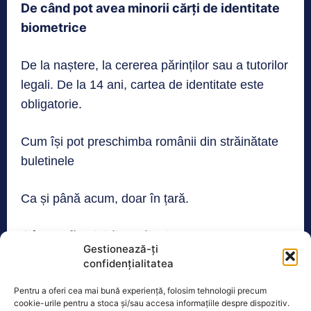
De când pot avea minorii cărți de identitate
biometrice
De la naștere, la cererea părinților sau a tutorilor
legali. De la 14 ani, cartea de identitate este
obligatorie.
Cum își pot preschimba românii din străinătate
buletinele
Ca și până acum, doar în țară.
Cât vor fi valabile noile documente
Gestionează-ți
biometrice
confidențialitatea
Pentru a oferi cea mai bună experiență, folosim tehnologii precum
2 ani, pentru persoanele cu vârsta cuprinsă
cookie-urile pentru a stoca și/sau accesa informațiile despre dispozitiv.