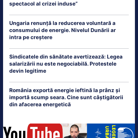
spectacol al crizei induse”
Ungaria renunță la reducerea voluntară a
consumului de energie. Nivelul Dunării ar
intra pe creștere
Sindicatele din sănătate avertizează: Legea
salarizării nu este negociabilă. Protestele
devin legitime
România exportă energie ieftină la prânz și
importă scump seara. Cine sunt câștigătorii
din afacerea energetică