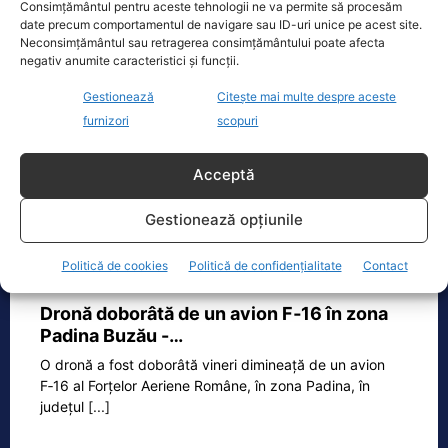
între 0 și 14 ani;
Consimțământul pentru aceste tehnologii ne va permite să procesăm
date precum comportamentul de navigare sau ID-uri unice pe acest site.
4 ani, pentru persoanele cu vârsta cuprinsă
Neconsimțământul sau retragerea consimțământului poate afecta
negativ anumite caracteristici și funcții.
între 14 şi 18 ani
Gestionează
Citește mai multe despre aceste
10 ani, după împlinirea vârstei de 18 ani
furnizori
scopuri
Acceptă
TAGS
CARTE DE IDENTITATE CU CIP
CARTI DE IDENTITATE
CARTI DE IDENTITATE BIOMETRICE
Gestionează opțiunile
Realitatea
Politică de cookies
Politică de confidențialitate
Contact
Dronă doborâtă de un avion F‑16 în zona
Padina Buzău -…
O dronă a fost doborâtă vineri dimineață de un avion
F‑16 al Forțelor Aeriene Române, în zona Padina, în
județul
[...]