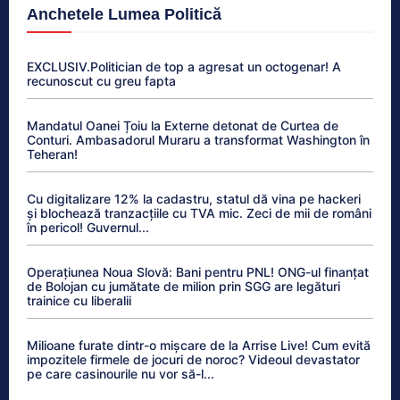
Anchetele Lumea Politică
EXCLUSIV.Politician de top a agresat un octogenar! A
recunoscut cu greu fapta
Mandatul Oanei Țoiu la Externe detonat de Curtea de
Conturi. Ambasadorul Muraru a transformat Washington în
Teheran!
Cu digitalizare 12% la cadastru, statul dă vina pe hackeri
și blochează tranzacțiile cu TVA mic. Zeci de mii de români
în pericol! Guvernul...
Operațiunea Noua Slovă: Bani pentru PNL! ONG-ul finanțat
de Bolojan cu jumătate de milion prin SGG are legături
trainice cu liberalii
Milioane furate dintr-o mișcare de la Arrise Live! Cum evită
impozitele firmele de jocuri de noroc? Videoul devastator
pe care casinourile nu vor să-l...