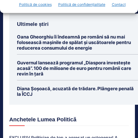
Politică de cookies
Politică de confidențialitate
Contact
Ultimele știri
Oana Gheorghiu îi îndeamnă pe români să nu mai
folosească mașinile de spălat și uscătoarele pentru
reducerea consumului de energie
Guvernul lansează programul „Diaspora investește
acasă”. 100 de milioane de euro pentru românii care
revin în țară
Diana Șoșoacă, acuzată de trădare. Plângere penală
la ÎCCJ
Anchetele Lumea Politică
EXCLUSIV.Politician de top a agresat un octogenar! A