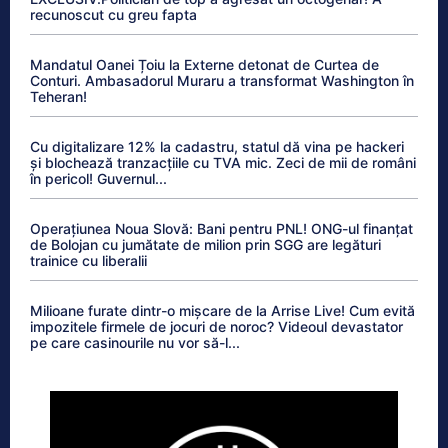
recunoscut cu greu fapta
Mandatul Oanei Țoiu la Externe detonat de Curtea de
Conturi. Ambasadorul Muraru a transformat Washington în
Teheran!
Cu digitalizare 12% la cadastru, statul dă vina pe hackeri
și blochează tranzacțiile cu TVA mic. Zeci de mii de români
în pericol! Guvernul...
Operațiunea Noua Slovă: Bani pentru PNL! ONG-ul finanțat
de Bolojan cu jumătate de milion prin SGG are legături
trainice cu liberalii
Milioane furate dintr-o mișcare de la Arrise Live! Cum evită
impozitele firmele de jocuri de noroc? Videoul devastator
pe care casinourile nu vor să-l...