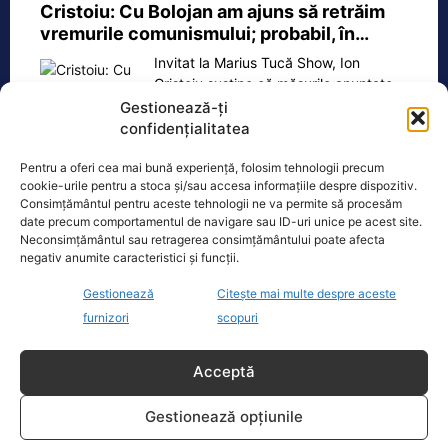
Cristoiu: Cu Bolojan am ajuns să retrăim
vremurile comunismului; probabil, în…
Invitat la Marius Tucă Show, Ion
Cristoiu susține că măsurile anunțate
de Ilie Bolojan privind reducerea
Gestionează-ți
consumului de energie electrică
[...]
confidențialitatea
Pentru a oferi cea mai bună experiență, folosim tehnologii precum
cookie-urile pentru a stoca și/sau accesa informațiile despre dispozitiv.
Consimțământul pentru aceste tehnologii ne va permite să procesăm
date precum comportamentul de navigare sau ID-uri unice pe acest site.
Oficiul de Știri
Neconsimțământul sau retragerea consimțământului poate afecta
negativ anumite caracteristici și funcții.
Cele 4 barje pentru redirecționarea Dunării către brațul
Gestionează
Citește mai multe despre aceste
Bala vor fi…
furnizori
scopuri
Cele 4 barje vor fi scufundate vineri, 7
august. Autoritățile au intrat în linie
Acceptă
dreaptă cu una dintre cele mai
[...]
Gestionează opțiunile