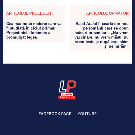
ARTICOLUL PRECEDENT
ARTICOLUL URMĂTOR
Cea mai nouă materie care va
Raed Arafat îi ceartă din nou
fi studiată în ciclul primar.
pe românii care se opun
Președintele Iohannis a
măsurilor sanitare. „Nu vrem
promulgat legea
vaccinare, nu vrem măşti, nu
vrem teste şi după care stăm
şi ne mirăm”
FACEBOOK PAGE
YOUTUBE