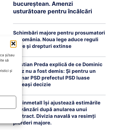
bucureștean. Amenzi
usturătoare pentru încălcări
Schimbări majore pentru prosumatori
în România. Noua lege aduce reguli
clare și drepturi extinse
oca și/sau
ite să
Cristian Preda explică de ce Dominic
Fritz nu a fost demis: Și pentru un
stici și
primar PSD prefectul PSD luase
aceeași decizie
Rheinmetall își ajustează estimările
de vânzări după anularea unui
contract. Divizia navală va resimți
pierderi majore.