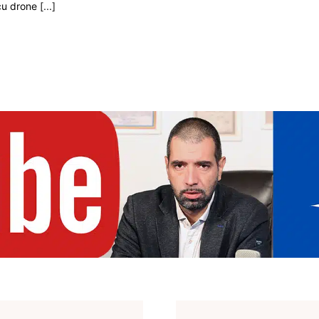
 cu drone
[...]