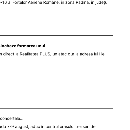
‑16 al Forțelor Aeriene Române, în zona Padina, în județul
ă blocheze formarea unui…
în direct la Realitatea PLUS, un atac dur la adresa lui Ilie
p concertele…
oada 7-9 august, aduc în centrul orașului trei seri de