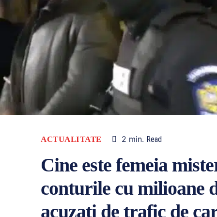
2
min.
ACTUALITATE
Read
Cine este femeia miste
conturile cu milioane d
acuzați de trafic de ca