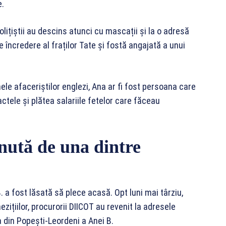
e.
olițiștii au descins atunci cu mascații și la o adresă
e încredere al fraților Tate și fostă angajată a unui
rmele afaceriștilor englezi, Ana ar fi fost persoana care
ctele și plătea salariile fetelor care făceau
inută de una dintre
B. a fost lăsată să plece acasă. Opt luni mai târziu,
zițiilor, procurorii DIICOT au revenit la adresele
a din Popești-Leordeni a Anei B.