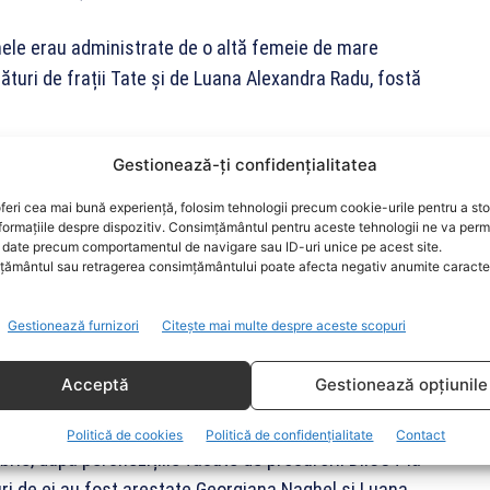
mele erau administrate de o altă femeie de mare
ături de frații Tate și de Luana Alexandra Radu, fostă
Gestionează-ți confidențialitatea
ra, cât și locația din Tunari unde era organizat
feri cea mai bună experiență, folosim tehnologii precum cookie-urile pentru a st
st 2022, Naghel a devenit unicul proprietar și
formațiile despre dispozitiv. Consimțământul pentru aceste tehnologii ne va perm
date precum comportamentul de navigare sau ID-uri unice pe acest site.
re deține atât vila, cât și construcția din Tunari în
ământul sau retragerea consimțământului poate afecta negativ anumite caracteri
Gestionează furnizori
Citește mai multe despre aceste scopuri
eventiv pentru trafic de
Acceptă
Gestionează opțiunile
Politică de cookies
Politică de confidențialitate
Contact
rie, după perchezițiile făcute de procurorii DIICOT la
ături de ei au fost arestate Georgiana Naghel și Luana