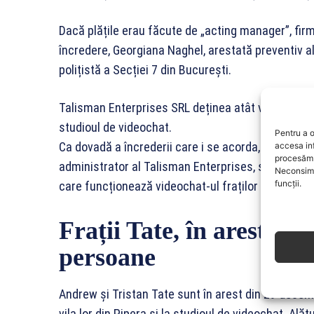
Dacă plățile erau făcute de „acting manager”, fir
încredere, Georgiana Naghel, arestată preventiv al
polițistă a Secției 7 din București.
Talisman Enterprises SRL deținea atât vila din Pipe
studioul de videochat.
Pentru a o
Ca dovadă a încrederii care i se acorda, în 12 augu
accesa in
procesăm 
administrator al Talisman Enterprises, societate ca
Neconsimț
funcții.
care funcționează videochat-ul fraților Tate.
Frații Tate, în arest pr
persoane
Andrew și Tristan Tate sunt în arest din 29 decemb
vila lor din Pipera și la studioul de videochat. Al