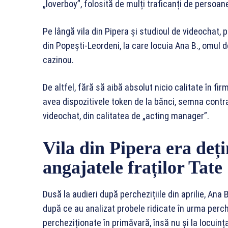
„loverboy”, folosită de mulți traficanți de persoan
Pe lângă vila din Pipera și studioul de videochat, p
din Popești-Leordeni, la care locuia Ana B., omul d
cazinou.
De altfel, fără să aibă absolut nicio calitate în fi
avea dispozitivele token de la bănci, semna contra
videochat, din calitatea de „acting manager”.
Vila din Pipera era deț
angajatele fraților Tate
Dusă la audieri după perchezițiile din aprilie, Ana 
după ce au analizat probele ridicate în urma perche
percheziționate în primăvară, însă nu și la locuinț