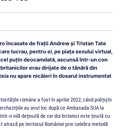
ro încasate de frații Andrew și Tristan Tate
re lucrau, pentru ei, pe piața sexului virtual,
 cel puțin deocamdată, ascunsă într-un con
ritanicilor erau dirijate de o tânără din
eia nu apare nicăieri în dosarul instrumentat
ritățile române a fost în aprilie 2022, când polițiștii
 Perchezițiile au avut loc după ce Ambasada SUA la
 într-o vilă deținută de cei doi britanici este ținută cu
st atrasă pe teritoriul României prin celebra metodă