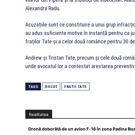
Alexandra Radu.
Acuzațiile sunt ce constituire a unui grup infracțio
au adus suficiente motive în instanță pentru ca j
fraților Tate și a celor două românce pentru 30 de 
Andrew și Tristan Tate, precum și cele două româ
unde avocatul lor a contestat arestarea preventiv
TAGS
DIICOT
FRATII TATE
Realitatea
Dronă doborâtă de un avion F‑16 în zona Padina Bu