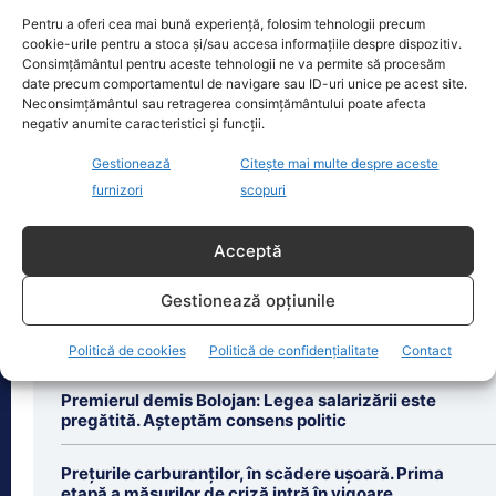
Pentru a oferi cea mai bună experiență, folosim tehnologii precum
Oficiul de Știri
cookie-urile pentru a stoca și/sau accesa informațiile despre dispozitiv.
Consimțământul pentru aceste tehnologii ne va permite să procesăm
date precum comportamentul de navigare sau ID-uri unice pe acest site.
Copil din Reghin, salvat după ce și-a prins mâna în
Neconsimțământul sau retragerea consimțământului poate afecta
mașina…
negativ anumite caracteristici și funcții.
Un copil de doar 2 ani din Reghin a
Gestionează
Citește mai multe despre aceste
trecut printr-un moment dramatic,
vineri, după ce și-a prins mâna
furnizori
scopuri
dreaptă
[...]
Acceptă
Gestionează opțiunile
Politică de cookies
Politică de confidențialitate
Contact
Ultimele știri
Premierul demis Bolojan: Legea salarizării este
pregătită. Așteptăm consens politic
Prețurile carburanților, în scădere ușoară. Prima
etapă a măsurilor de criză intră în vigoare