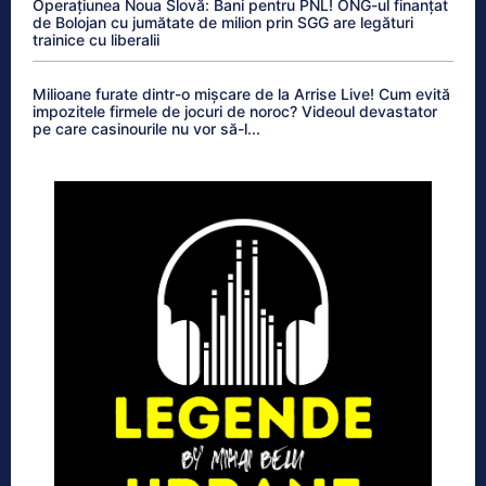
Operațiunea Noua Slovă: Bani pentru PNL! ONG-ul finanțat
de Bolojan cu jumătate de milion prin SGG are legături
trainice cu liberalii
Milioane furate dintr-o mișcare de la Arrise Live! Cum evită
impozitele firmele de jocuri de noroc? Videoul devastator
pe care casinourile nu vor să-l...