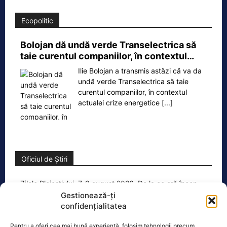
Ecopolitic
Bolojan dă undă verde Transelectrica să
taie curentul companiilor, în contextul…
Ilie Bolojan a transmis astăzi că va da
undă verde Transelectrica să taie
curentul companiilor, în contextul
actualei crize energetice
[...]
Oficiul de Știri
Zilele Ploieștiului, 7-9 august 2026. De la ce oră încep
concertele…
Gestionează-ți
confidențialitatea
Zilele Ploieștiului, organizate în
perioada 7-9 august, aduc în centrul
Pentru a oferi cea mai bună experiență, folosim tehnologii precum