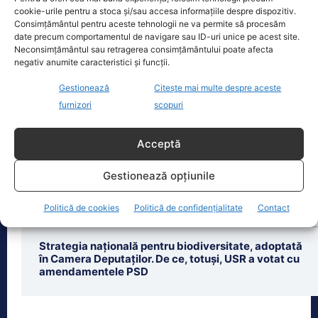
orașului trei seri de concert, un
cookie-urile pentru a stoca și/sau accesa informațiile despre dispozitiv.
spectacol impresionant cu drone
[...]
Consimțământul pentru aceste tehnologii ne va permite să procesăm
date precum comportamentul de navigare sau ID-uri unice pe acest site.
Neconsimțământul sau retragerea consimțământului poate afecta
negativ anumite caracteristici și funcții.
Gestionează
Citește mai multe despre aceste
furnizori
scopuri
Ultimele știri
Bolojan fuge de întrebările despre criza energetică.
Acceptă
România, în stare de alertă
Gestionează opțiunile
Rheinmetall își ajustează estimările de vânzări după
anularea unui contract. Divizia navală va resimți
Politică de cookies
Politică de confidențialitate
Contact
pierderi majore.
Strategia națională pentru biodiversitate, adoptată
în Camera Deputaților. De ce, totuși, USR a votat cu
amendamentele PSD