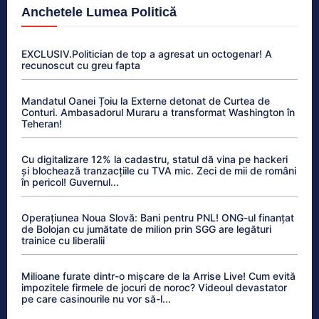
Anchetele Lumea Politică
EXCLUSIV.Politician de top a agresat un octogenar! A
recunoscut cu greu fapta
Mandatul Oanei Țoiu la Externe detonat de Curtea de
Conturi. Ambasadorul Muraru a transformat Washington în
Teheran!
Cu digitalizare 12% la cadastru, statul dă vina pe hackeri
și blochează tranzacțiile cu TVA mic. Zeci de mii de români
în pericol! Guvernul...
Operațiunea Noua Slovă: Bani pentru PNL! ONG-ul finanțat
de Bolojan cu jumătate de milion prin SGG are legături
trainice cu liberalii
Milioane furate dintr-o mișcare de la Arrise Live! Cum evită
impozitele firmele de jocuri de noroc? Videoul devastator
pe care casinourile nu vor să-l...