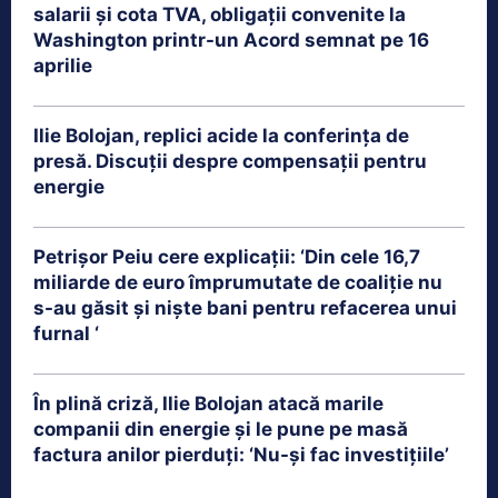
salarii și cota TVA, obligații convenite la
Washington printr-un Acord semnat pe 16
aprilie
Ilie Bolojan, replici acide la conferința de
presă. Discuții despre compensații pentru
energie
Petrişor Peiu cere explicații: ‘Din cele 16,7
miliarde de euro împrumutate de coaliţie nu
s-au găsit şi nişte bani pentru refacerea unui
furnal ‘
În plină criză, Ilie Bolojan atacă marile
companii din energie și le pune pe masă
factura anilor pierduți: ‘Nu-și fac investițiile’