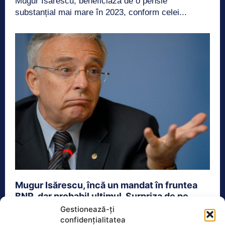
Mugur Isărescu, beneficiază de o pensie
substanțial mai mare în 2023, conform celei...
Mugur Isărescu, încă un mandat în fruntea
BNR, dar probabil ultimul. Surpriza de pe
locul doi
Gestionează-ți
confidențialitatea