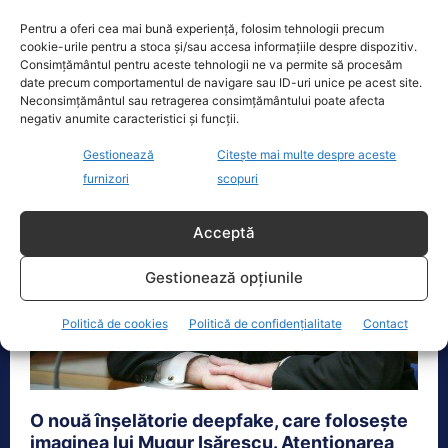
Actualitate
8 Februarie 2024
Pentru a oferi cea mai bună experiență, folosim tehnologii precum
Mugur Isărescu va rămâne guvernatorul Băncii
cookie-urile pentru a stoca și/sau accesa informațiile despre dispozitiv.
Naționale a României (BNR) pentru încă un mandat,
Consimțământul pentru aceste tehnologii ne va permite să procesăm
iar Florin Georgescu se va...
date precum comportamentul de navigare sau ID-uri unice pe acest site.
Neconsimțământul sau retragerea consimțământului poate afecta
negativ anumite caracteristici și funcții.
Gestionează
Citește mai multe despre aceste
furnizori
scopuri
Acceptă
Gestionează opțiunile
Politică de cookies
Politică de confidențialitate
Contact
O nouă înşelătorie deepfake, care folosește
imaginea lui Mugur Isărescu. Atenţionarea