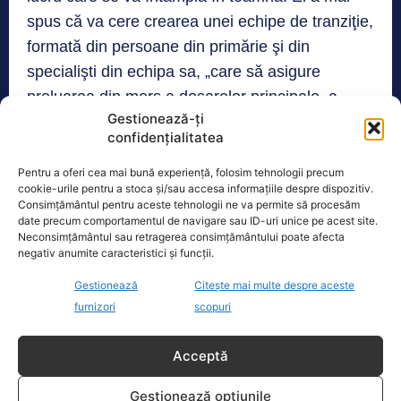
spus că va cere crearea unei echipe de tranziţie,
formată din persoane din primărie şi din
specialişti din echipa sa, „care să asigure
preluarea din mers a dosarelor principale, a
Gestionează-ți
calendarelor prevăzute, a cheltuielilor angajate,
confidențialitatea
a proiectelor care se finalizează, cu accent pe
legalitate şi eficienţă”.
Pentru a oferi cea mai bună experiență, folosim tehnologii precum
cookie-urile pentru a stoca și/sau accesa informațiile despre dispozitiv.
Consimțământul pentru aceste tehnologii ne va permite să procesăm
date precum comportamentul de navigare sau ID-uri unice pe acest site.
Realitatea
Neconsimțământul sau retragerea consimțământului poate afecta
negativ anumite caracteristici și funcții.
Dronă doborâtă de un avion F‑16 în zona
Gestionează
Citește mai multe despre aceste
Padina Buzău -…
furnizori
scopuri
O dronă a fost doborâtă vineri dimineață de un avion
F‑16 al Forțelor Aeriene Române, în zona Padina, în
Acceptă
județul
[...]
Gestionează opțiunile