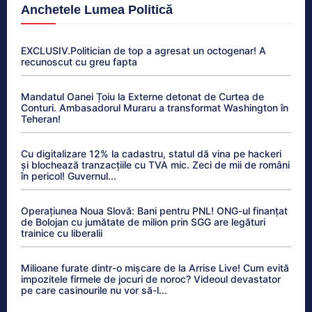
Anchetele Lumea Politică
EXCLUSIV.Politician de top a agresat un octogenar! A
recunoscut cu greu fapta
Mandatul Oanei Țoiu la Externe detonat de Curtea de
Conturi. Ambasadorul Muraru a transformat Washington în
Teheran!
Cu digitalizare 12% la cadastru, statul dă vina pe hackeri
și blochează tranzacțiile cu TVA mic. Zeci de mii de români
în pericol! Guvernul...
Operațiunea Noua Slovă: Bani pentru PNL! ONG-ul finanțat
de Bolojan cu jumătate de milion prin SGG are legături
trainice cu liberalii
Milioane furate dintr-o mișcare de la Arrise Live! Cum evită
impozitele firmele de jocuri de noroc? Videoul devastator
pe care casinourile nu vor să-l...