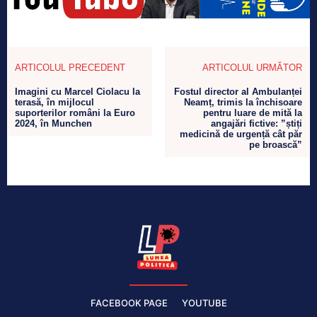
ARTICOLUL PRECEDENT
ARTICOLUL URMĂTOR
Imagini cu Marcel Ciolacu la
Fostul director al Ambulanței
terasă, în mijlocul
Neamț, trimis la închisoare
suporterilor români la Euro
pentru luare de mită la
2024, în Munchen
angajări fictive: ”știți
medicină de urgență cât păr
pe broască”
FACEBOOK PAGE
YOUTUBE