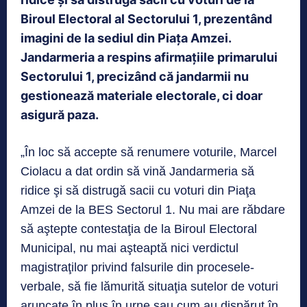
Biroul Electoral al Sectorului 1, prezentând
imagini de la sediul din Piața Amzei.
Jandarmeria a respins afirmaţiile primarului
Sectorului 1, precizând că jandarmii nu
gestionează materiale electorale, ci doar
asigură paza.
„În loc să accepte să renumere voturile, Marcel
Ciolacu a dat ordin să vină Jandarmeria să
ridice şi să distrugă sacii cu voturi din Piaţa
Amzei de la BES Sectorul 1. Nu mai are răbdare
să aştepte contestaţia de la Biroul Electoral
Municipal, nu mai aşteaptă nici verdictul
magistraţilor privind falsurile din procesele-
verbale, să fie lămurită situaţia sutelor de voturi
aruncate în plus în urne sau cum au dispărut în