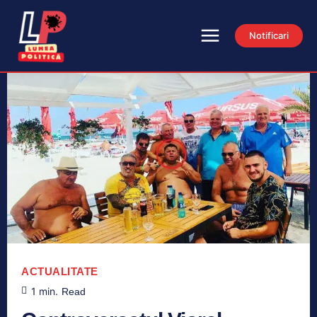
Notificari
ACTUALITATE
1
min.
Read