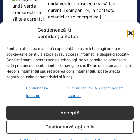
undă verde Transelectrica să taie
curentul companiilor, în contextul
actualei crize energetice
[...]
Gestionează-ți
confidențialitatea
Pentru a oferi cea mai bună experiență, folosim tehnologii precum
Oficiul de Știri
cookie-urile pentru a stoca și/sau accesa informațiile despre dispozitiv.
Consimțământul pentru aceste tehnologii ne va permite să procesăm
date precum comportamentul de navigare sau ID-uri unice pe acest site.
Zilele Ploieștiului, 7-9 august 2026. De la ce oră încep
Neconsimțământul sau retragerea consimțământului poate afecta
concertele…
negativ anumite caracteristici și funcții.
Zilele Ploieștiului, organizate în
perioada 7-9 august, aduc în centrul
Gestionează
Citește mai multe despre aceste
orașului trei seri de concert, un
furnizori
scopuri
spectacol impresionant cu drone
[...]
Acceptă
Gestionează opțiunile