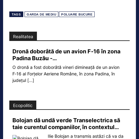
TAGS
GARDA DE MEDIU
POLUARE BUCURE
Realitatea
Dronă doborâtă de un avion F‑16 în zona
Padina Buzău -…
O dronă a fost doborâtă vineri dimineață de un avion
F‑16 al Forțelor Aeriene Române, în zona Padina, în
județul
[...]
Ecopolitic
Bolojan dă undă verde Transelectrica să
taie curentul companiilor, în contextul…
Ilie Bolojan a transmis astăzi că va da