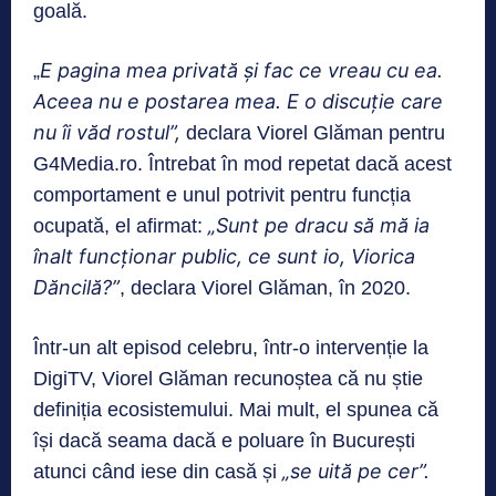
goală.
E pagina mea privată și fac ce vreau cu ea.
„
Aceea nu e postarea mea. E o discuție care
nu îi văd rostul”,
declara Viorel Glăman pentru
G4Media.ro. Întrebat în mod repetat dacă acest
comportament e unul potrivit pentru funcția
„Sunt pe dracu să mă ia
ocupată, el afirmat:
înalt funcționar public, ce sunt io, Viorica
Dăncilă?”
, declara Viorel Glăman, în 2020.
Într-un alt episod celebru, într-o intervenție la
DigiTV, Viorel Glăman recunoștea că nu știe
definiția ecosistemului. Mai mult, el spunea că
își dacă seama dacă e poluare în București
„se uită pe cer”.
atunci când iese din casă și