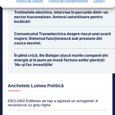
Politică de cookies
Politică de confidențialitate
Contact
Ultimele știri
Trotinetele electrice, interzise în parcurile dintr-un
sector bucureștean. Amenzi usturătoare pentru
încălcări
Comunicatul Transelectrica despre riscul unei avarii
majore. Sistemul funcționează sub presiune din
cauza secetei.
În plină criză, Ilie Bolojan atacă marile companii din
energie și le pune pe masă factura anilor pierduți:
‘Nu-și fac investițiile’
Anchetele Lumea Politică
EXCLUSIV.Politician de top a agresat un octogenar! A
recunoscut cu greu fapta