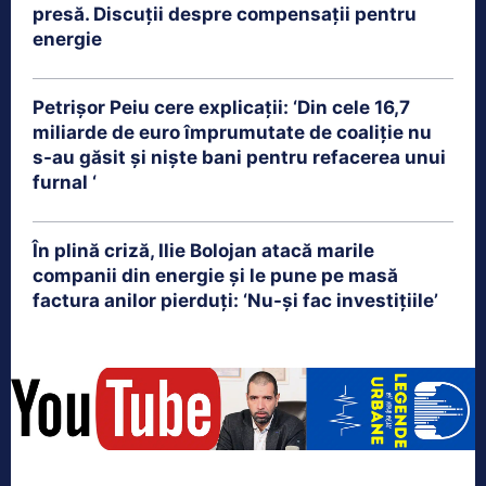
presă. Discuții despre compensații pentru
energie
Petrişor Peiu cere explicații: ‘Din cele 16,7
miliarde de euro împrumutate de coaliţie nu
s-au găsit şi nişte bani pentru refacerea unui
furnal ‘
În plină criză, Ilie Bolojan atacă marile
companii din energie și le pune pe masă
factura anilor pierduți: ‘Nu-și fac investițiile’