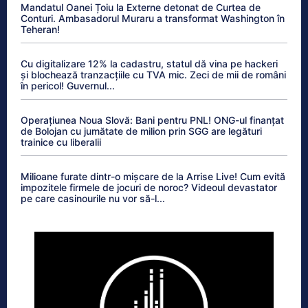
Mandatul Oanei Țoiu la Externe detonat de Curtea de
Conturi. Ambasadorul Muraru a transformat Washington în
Teheran!
Cu digitalizare 12% la cadastru, statul dă vina pe hackeri
și blochează tranzacțiile cu TVA mic. Zeci de mii de români
în pericol! Guvernul...
Operațiunea Noua Slovă: Bani pentru PNL! ONG-ul finanțat
de Bolojan cu jumătate de milion prin SGG are legături
trainice cu liberalii
Milioane furate dintr-o mișcare de la Arrise Live! Cum evită
impozitele firmele de jocuri de noroc? Videoul devastator
pe care casinourile nu vor să-l...