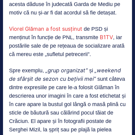
acesta dăduse în judecată Garda de Mediu pe
motiv că nu și-ar fi dat acordul să fie detașat.
Viorel Glăman a fost susținut
de PSD și
B1TV
menținut în funcție de PNL, transmite
, iar
postările sale de pe rețeaua de socializare arată
că mereu este „sufletul petrecerii”.
„grup organizat”
„weekend
Spre exemplu,
și
de sfârșit de sezon cu bețivii mei”
sunt câteva
dintre expresiile pe care le-a folosit Glăman în
descrierea unor imagini în care a fost etichetat și
în care apare la bustul gol lângă o masă plină cu
sticle de băutură sau călărind pocul tăiat de
Crăciun. El apare și în fotografii postate de
Serghei Mizil, la șpriț sau pe plajă la pielea