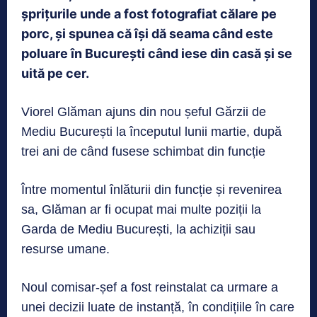
șprițurile unde a fost fotografiat călare pe
porc, și spunea că își dă seama când este
poluare în București când iese din casă și se
uită pe cer.
Viorel Glăman ajuns din nou șeful Gărzii de
Mediu București la începutul lunii martie, după
trei ani de când fusese schimbat din funcție
Între momentul înlăturii din funcție și revenirea
sa, Glăman ar fi ocupat mai multe poziții la
Garda de Mediu București, la achiziții sau
resurse umane.
Noul comisar-șef a fost reinstalat ca urmare a
unei decizii luate de instanță, în condițiile în care