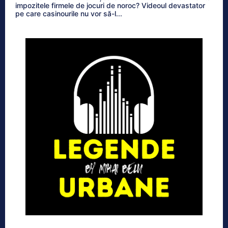
impozitele firmele de jocuri de noroc? Videoul devastator
pe care casinourile nu vor să-l...