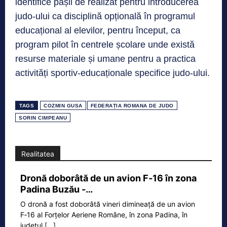
identifice pașii de realizat pentru introducerea
judo-ului ca disciplină opțională în programul
educațional al elevilor, pentru început, ca
program pilot în centrele școlare unde există
resurse materiale și umane pentru a practica
activități sportiv-educaționale specifice judo-ului.
TAGS
COZMIN GUSA
FEDERAȚIA ROMANA DE JUDO
SORIN CIMPEANU
Realitatea
Dronă doborâtă de un avion F‑16 în zona
Padina Buzău -…
O dronă a fost doborâtă vineri dimineață de un avion
F‑16 al Forțelor Aeriene Române, în zona Padina, în
județul
[...]