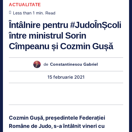
ACTUALITATE
Less than 1
min.
Read
Întâlnire pentru #JudoÎnȘcoli
între ministrul Sorin
Cîmpeanu și Cozmin Gușă
de
Constantinescu Gabriel
15 februarie 2021
Cozmin Guşă, preşedintele Federaţiei
Române de Judo, s-a întâlnit vineri cu