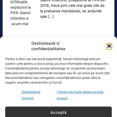
2016, trece prin cele mai grele zile de
la preluarea mandatului, iar acțiunile
sale
[...]
Gestionează-ți
confidențialitatea
Ultimele știri
Pentru a oferi cea mai bună experiență, folosim tehnologii precum
Creșteri majore la facturile de electricitate posibile
cookie-urile pentru a stoca și/sau accesa informațiile despre dispozitiv.
iarna viitoare. Președintele AEI avertizează asupra
Consimțământul pentru aceste tehnologii ne va permite să procesăm
unui scenariu pesimist.
date precum comportamentul de navigare sau ID-uri unice pe acest site.
Neconsimțământul sau retragerea consimțământului poate afecta
Ion Cristoiu a explicat cum a fost gestionat scandalul
negativ anumite caracteristici și funcții.
dronei explodate în Bulgaria. Presa a evitat să spună
că era ucraineană
Gestionează
Citește mai multe despre aceste
furnizori
scopuri
Selecție pentru conducerile companiilor de
transport. Ministerul Transporturilor caută
Acceptă
profesioniști