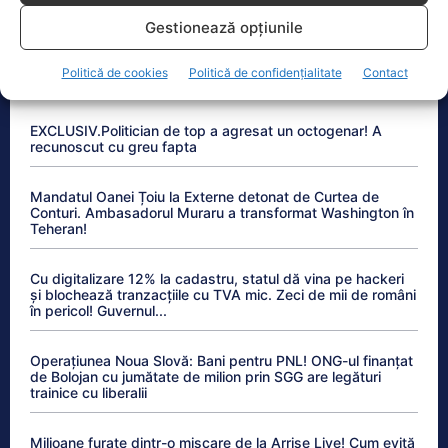
Gestionează opțiunile
Anchetele Lumea Politică
Politică de cookies
Politică de confidențialitate
Contact
EXCLUSIV.Politician de top a agresat un octogenar! A
recunoscut cu greu fapta
Mandatul Oanei Țoiu la Externe detonat de Curtea de
Conturi. Ambasadorul Muraru a transformat Washington în
Teheran!
Cu digitalizare 12% la cadastru, statul dă vina pe hackeri
și blochează tranzacțiile cu TVA mic. Zeci de mii de români
în pericol! Guvernul...
Operațiunea Noua Slovă: Bani pentru PNL! ONG-ul finanțat
de Bolojan cu jumătate de milion prin SGG are legături
trainice cu liberalii
Milioane furate dintr-o mișcare de la Arrise Live! Cum evită