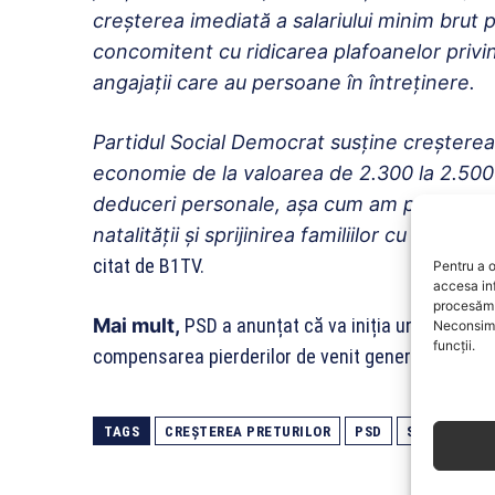
creșterea imediată a salariului minim bru
concomitent cu ridicarea plafoanelor privi
angajații care au persoane în întreținere.
Partidul Social Democrat susține creștere
economie de la valoarea de 2.300 la 2.500 
deduceri personale, așa cum am prezentat î
natalității și sprijinirea familiilor cu copii”
, a
citat de B1TV.
Pentru a o
accesa in
procesăm 
Mai mult,
PSD a anunțat că va iniția un proiect d
Neconsimț
funcții.
compensarea pierderilor de venit generate de crește
TAGS
CREȘTEREA PRETURILOR
PSD
SALARIUL M