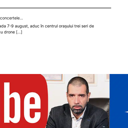
p concertele…
oada 7-9 august, aduc în centrul orașului trei seri de
 cu drone
[...]