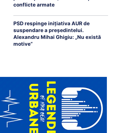
conflicte armate
PSD respinge inițiativa AUR de
suspendare a președintelui.
Alexandru Mihai Ghigiu: „Nu există
motive”