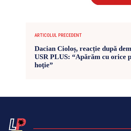
ARTICOLUL PRECEDENT
Dacian Cioloș, reacție după demi
USR PLUS: “Apărăm cu orice pr
hoţie”