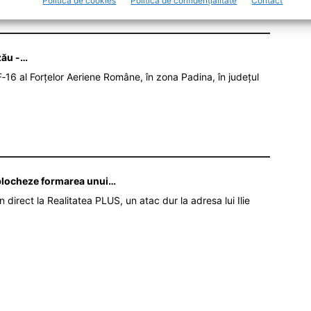
Politică de cookies
Politică de confidențialitate
Contact
zău -…
‑16 al Forțelor Aeriene Române, în zona Padina, în județul
ă blocheze formarea unui…
în direct la Realitatea PLUS, un atac dur la adresa lui Ilie