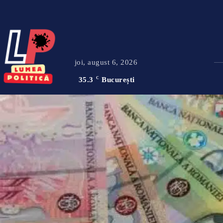
joi, august 6, 2026
35.3
C
București