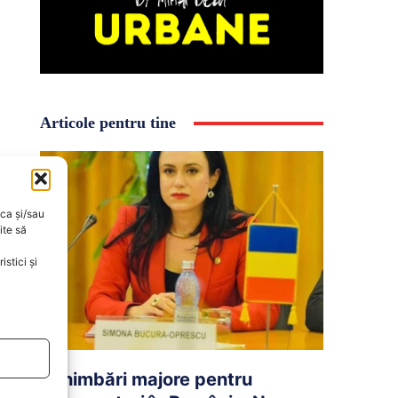
Articole pentru tine
oca și/sau
ite să
stici și
Schimbări majore pentru