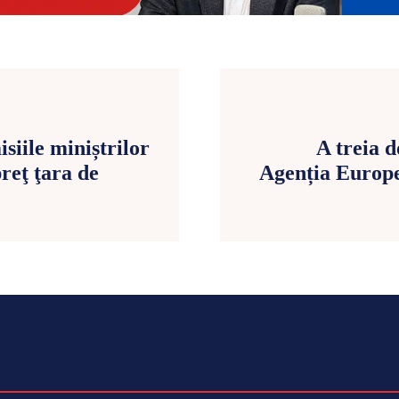
siile miniștrilor
A treia d
eţ ţara de
Agenția Europ