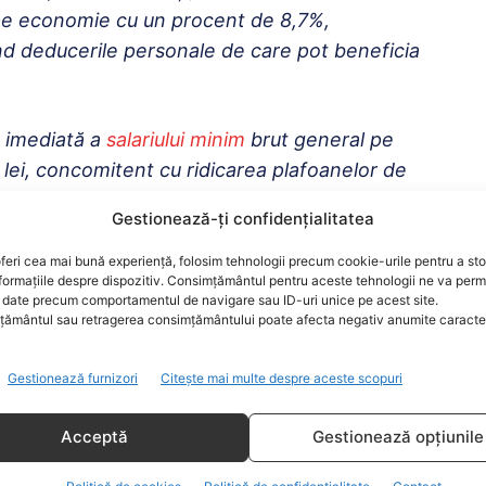
t pe economie cu un procent de 8,7%,
nd deducerile personale de care pot beneficia
a imediată a
salariului minim
brut general pe
lei, concomitent cu ridicarea plafoanelor de
n proiectul de lege privind stimularea
Gestionează-ți confidențialitatea
u transmis social-democrații, printr-un comunicat,
feri cea mai bună experiență, folosim tehnologii precum cookie-urile pentru a st
formațiile despre dispozitiv. Consimțământul pentru aceste tehnologii ne va perm
date precum comportamentul de navigare sau ID-uri unice pe acest site.
e lege privind susținerea IMM-urilor, pentru
ământul sau retragerea consimțământului poate afecta negativ anumite caracteri
rea prețurilor la utilități.
Gestionează furnizori
Citește mai multe despre aceste scopuri
INIM
Acceptă
Gestionează opțiunile