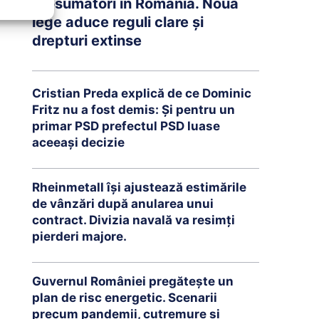
prosumatori în România. Noua
lege aduce reguli clare și
drepturi extinse
Cristian Preda explică de ce Dominic
Fritz nu a fost demis: Și pentru un
primar PSD prefectul PSD luase
aceeași decizie
Rheinmetall își ajustează estimările
de vânzări după anularea unui
contract. Divizia navală va resimți
pierderi majore.
Guvernul României pregătește un
plan de risc energetic. Scenarii
precum pandemii, cutremure și