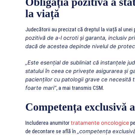
Obligația pozitivă a sta
la viață
Judecătorii au precizat că dreptul la viață al une
pozitivă de a-l ocroti și garanta, inclusiv 
dacă de acestea depinde nivelul de protec
„Este esențial de subliniat că instanțele ju
statului în ceea ce privește asigurarea și ga
pacienților cu patologii grave ce necesită
foarte mari”
, a mai transmis CSM.
Competența exclusivă a 
Includerea anumitor
tratamente oncologice
pe
de decontare se află în
„competența exclusivă a