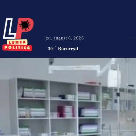
joi, august 6, 2026
30
C
București