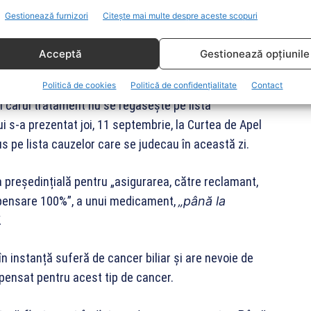
irea pacienților și să le garanteze drept
ul la
Gestionează furnizori
Citește mai multe despre aceste scopuri
Acceptă
Gestionează opțiunile
ncer biliar
Politică de cookies
Politică de confidențialitate
Contact
 al cărui tratament nu se regăsește pe lista
s-a prezentat joi, 11 septembrie, la Curtea de Apel
us pe lista cauzelor care se judecau în această zi.
 președințială pentru „asigurarea, către reclamant,
mpensare 100%”, a unui medicament,
„până la
.
 în instanță suferă de cancer biliar și are nevoie de
ensat pentru acest tip de cancer.