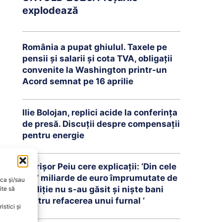
explodează
România a pupat ghiulul. Taxele pe
pensii și salarii și cota TVA, obligații
convenite la Washington printr-un
Acord semnat pe 16 aprilie
Ilie Bolojan, replici acide la conferința
de presă. Discuții despre compensații
pentru energie
Petrişor Peiu cere explicații: ‘Din cele
16,7 miliarde de euro împrumutate de
oca și/sau
coaliţie nu s-au găsit şi nişte bani
ite să
pentru refacerea unui furnal ‘
stici și