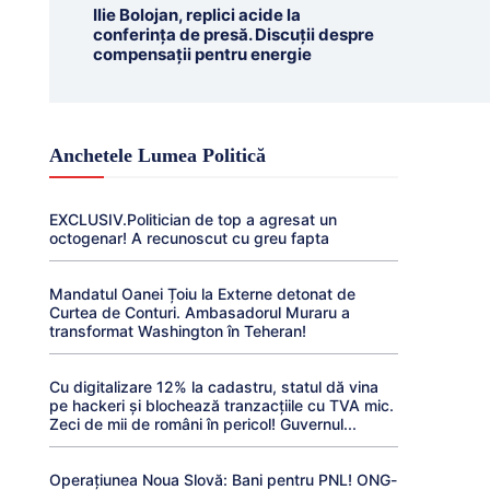
Ilie Bolojan, replici acide la
conferința de presă. Discuții despre
compensații pentru energie
Anchetele Lumea Politică
EXCLUSIV.Politician de top a agresat un
octogenar! A recunoscut cu greu fapta
Mandatul Oanei Țoiu la Externe detonat de
Curtea de Conturi. Ambasadorul Muraru a
transformat Washington în Teheran!
Cu digitalizare 12% la cadastru, statul dă vina
pe hackeri și blochează tranzacțiile cu TVA mic.
Zeci de mii de români în pericol! Guvernul...
Operațiunea Noua Slovă: Bani pentru PNL! ONG-