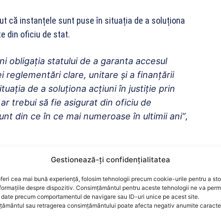
ut că instanțele sunt puse în situația de a soluționa
e din oficiu de stat.
lini obligația statului de a garanta accesul
i reglementări clare, unitare și a finanțării
tuația de a soluționa acțiuni
în justiție prin
 ar trebui să fie asigurat din oficiu de
 sunt din ce în ce mai numeroase în ultimii ani”
,
ilor nu ar trebui să fie
„o dispută juridică plasată
Gestionează-ți confidențialitatea
”.
feri cea mai bună experiență, folosim tehnologii precum cookie-urile pentru a st
formațiile despre dispozitiv. Consimțământul pentru aceste tehnologii ne va perm
um cel semnalat în mass media, arată cu
date precum comportamentul de navigare sau ID-uri unice pe acest site.
ământul sau retragerea consimțământului poate afecta negativ anumite caracteri
 publice coerente, previzibile și a unui