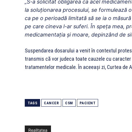
„S-a solicitat obligarea ca acel medicament
la soluționarea procesului, se formulează o
ca pe o perioadă limitată să se ia o măsură
pe care cineva l-ar suferi. În speța mea, pre
medicamentația și moare, depinzând de situ
Suspendarea dosarului a venit în contextul protest
transmis că vor judeca toate cauzele cu caracter u
tratamentelor medicale. În aceeași zi, Curtea de A
TAGS
CANCER
CSM
PACIENT
Realitatea