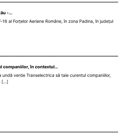
zău -…
‑16 al Forțelor Aeriene Române, în zona Padina, în județul
ul companiilor, în contextul…
da undă verde Transelectrica să taie curentul companiilor,
e
[...]