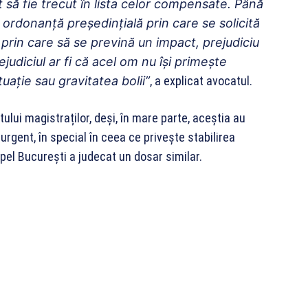
 să fie trecut în lista celor compensate. Până
 ordonanță președințială prin care se solicită
 prin care să se prevină un impac
t, prejudiciu
judiciul ar fi că acel om nu își primește
ație sau gravitatea bolii”
, a explicat avocatul.
ului magistraților, deși, în mare parte, aceștia au
rgent, în special în ceea ce privește stabilirea
pel București a judecat un dosar similar.