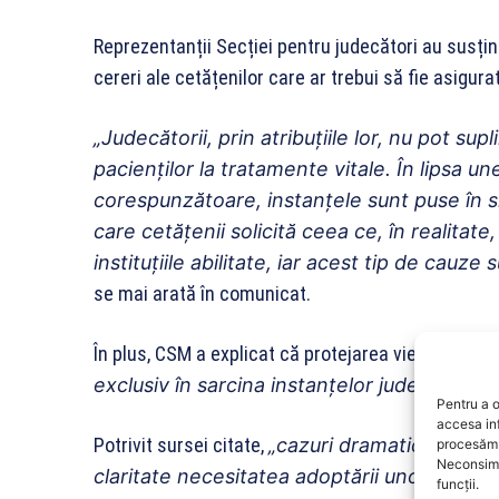
Reprezentanții Secției pentru judecători au susțin
cereri ale cetățenilor care ar trebui să fie asigurat
„Judecătorii, prin atribuțiile lor, nu pot sup
pacienților la tratamente vitale. În lipsa une
corespunzătoare, instanțele sunt puse în si
care cetățenii solicită ceea ce, în realitate,
instituțiile abilitate, iar acest tip de cauze
se mai arată în comunicat.
În plus, CSM a explicat că protejarea vieții pacienț
exclusiv în sarcina instanțelor judecătorești
Pentru a o
accesa in
Potrivit sursei citate,
„cazuri dramatice, prec
procesăm 
Neconsimț
claritate necesitatea adoptării unor politici
funcții.