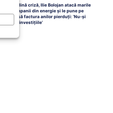
În plină criză, Ilie Bolojan atacă marile
companii din energie și le pune pe
masă factura anilor pierduți: ‘Nu-și
fac investițiile’