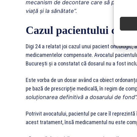
mecanism de decontare care să prevină umil
viață și la sănătate”.
Cazul pacientului cu ca
Digi 24 a relatat joi cazul unui pacient oncologic,
medicamentelor compensate. Avocatul pacientului 
București și a constatat că dosarul nu a fost incl
Este vorba de un dosar având ca obiect ordonanța
pe bază de prescripție medicală, în regim de co
soluționarea definitivă a dosarului de fond”
Potrivit avocatului, pacientul pe care îl reprezintă
acest tratament, însă medicamentul nu este comp