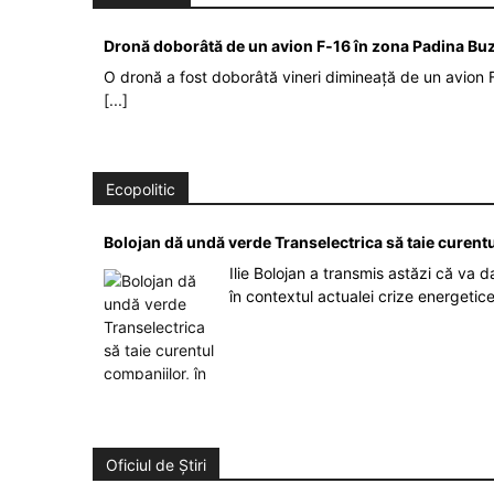
Dronă doborâtă de un avion F‑16 în zona Padina Bu
O dronă a fost doborâtă vineri dimineață de un avion F
[...]
Ecopolitic
Bolojan dă undă verde Transelectrica să taie curent
Ilie Bolojan a transmis astăzi că va 
în contextul actualei crize energetic
Oficiul de Știri