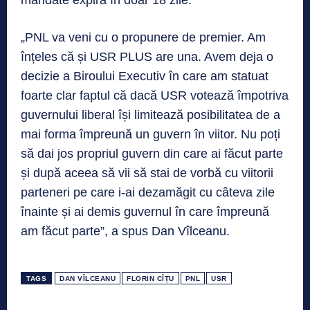
mandate expiră în doar 18 zile.
„PNL va veni cu o propunere de premier. Am
înțeles că și USR PLUS are una. Avem deja o
decizie a Biroului Executiv în care am statuat
foarte clar faptul că dacă USR votează împotriva
guvernului liberal își limitează posibilitatea de a
mai forma împreună un guvern în viitor. Nu poți
să dai jos propriul guvern din care ai făcut parte
și după aceea să vii să stai de vorbă cu viitorii
parteneri pe care i-ai dezamăgit cu câteva zile
înainte și ai demis guvernul în care împreună
am făcut parte”, a spus Dan Vîlceanu.
TAGS
DAN VÎLCEANU
FLORIN CÎȚU
PNL
USR