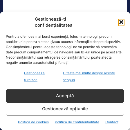
Gestionează-ți
Oficiul de Știri
confidențialitatea
Cine este Petrică Paraschiv, campionul mondial care
Pentru a oferi cea mai bună experiență, folosim tehnologii precum
execută 11 ani de…
cookie-urile pentru a stoca și/sau accesa informațiile despre dispozitiv.
Consimțământul pentru aceste tehnologii ne va permite să procesăm
Petrică Paraschiv, primul român care a
date precum comportamentul de navigare sau ID-uri unice pe acest site.
cucerit un titlu mondial la box
Neconsimțământul sau retragerea consimțământului poate afecta
profesionist, este din nou în centrul
negativ anumite caracteristici și funcții.
atenției după
[...]
Gestionează
Citește mai multe despre aceste
furnizori
scopuri
Acceptă
Ultimele știri
Gestionează opțiunile
Guvernul României pregătește un plan de risc
energetic. Scenarii precum pandemii, cutremure și
Politică de cookies
Politică de confidențialitate
Contact
conflicte armate