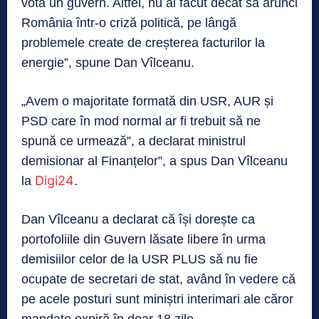
vota un guvern. Altfel, nu ai făcut decât să arunci
România într-o criză politică, pe lângă
problemele create de creșterea facturilor la
energie”, spune Dan Vîlceanu.
„Avem o majoritate formată din USR, AUR și
PSD care în mod normal ar fi trebuit să ne
spună ce urmează”, a declarat ministrul
demisionar al Finanțelor”, a spus Dan Vîlceanu
Digi24
la
.
Dan Vîlceanu a declarat că își dorește ca
portofoliile din Guvern lăsate libere în urma
demisiilor celor de la USR PLUS să nu fie
ocupate de secretari de stat, având în vedere că
pe acele posturi sunt miniștri interimari ale căror