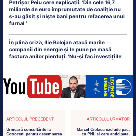
Petrişor Peiu cere explicații: ‘Din cele 16,7
miliarde de euro împrumutate de coaliţie nu
s-au găsit şi nişte bani pentru refacerea unui
furnal ‘
În plină criză, Ilie Bolojan atacă marile
companii din energie și le pune pe masă
factura anilor pierduți: ‘Nu-și fac investițiile’
ARTICOLUL PRECEDENT
ARTICOLUL URMĂTOR
Urmează consultările la
Marcel Ciolacu exclude pact
Cotroceni pentru desemnarea
cu PNL și cere anticipate: