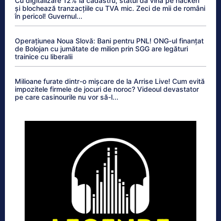
Cu digitalizare 12% la cadastru, statul dă vina pe hackeri
și blochează tranzacțiile cu TVA mic. Zeci de mii de români
în pericol! Guvernul...
Operațiunea Noua Slovă: Bani pentru PNL! ONG-ul finanțat
de Bolojan cu jumătate de milion prin SGG are legături
trainice cu liberalii
Milioane furate dintr-o mișcare de la Arrise Live! Cum evită
impozitele firmele de jocuri de noroc? Videoul devastator
pe care casinourile nu vor să-l...