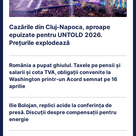
Cazările din Cluj-Napoca, aproape
epuizate pentru UNTOLD 2026.
Prețurile explodează
România a pupat ghiulul. Taxele pe pensii și
salarii și cota TVA, obligații convenite la
Washington printr-un Acord semnat pe 16
aprilie
Ilie Bolojan, replici acide la conferința de
presă. Discuții despre compensații pentru
energie