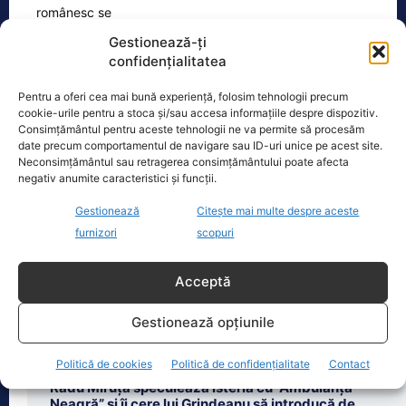
Gestionează-ți
confidențialitatea
Oficiul de Știri
Pentru a oferi cea mai bună experiență, folosim tehnologii precum
cookie-urile pentru a stoca și/sau accesa informațiile despre dispozitiv.
Consimțământul pentru aceste tehnologii ne va permite să procesăm
Situație explozivă la FIFA: Gianni Infantino e „acum mai
date precum comportamentul de navigare sau ID-uri unice pe acest site.
periculos ca…
Neconsimțământul sau retragerea consimțământului poate afecta
Gianni Infantino, președinte al FIFA din
negativ anumite caracteristici și funcții.
2016, trece prin cele mai grele zile de
Gestionează
Citește mai multe despre aceste
la preluarea mandatului, iar acțiunile
sale
[...]
furnizori
scopuri
Acceptă
Gestionează opțiunile
Ultimele știri
Politică de cookies
Politică de confidențialitate
Contact
Radu Miruță speculează isteria cu ”Ambulanța
Neagră” și îi cere lui Grindeanu să introducă de