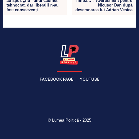
au spus „nu” unui cabinet
limbă…”. Avertisment pentru
tehnocrat, dar liberalii n-au
Nicușor Dan după
fost consecvenți
desemnarea lui Adrian Veștea
FACEBOOK PAGE
YOUTUBE
© Lumea Politică - 2025