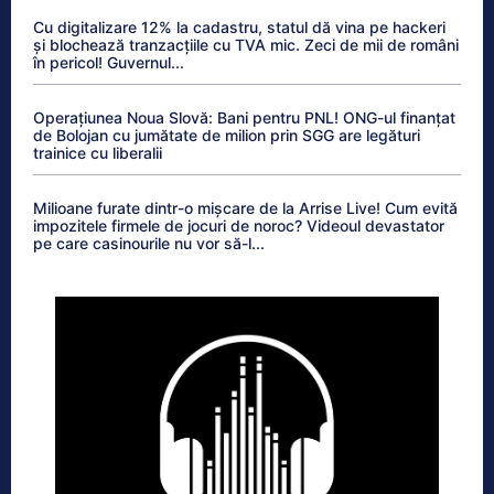
Cu digitalizare 12% la cadastru, statul dă vina pe hackeri
și blochează tranzacțiile cu TVA mic. Zeci de mii de români
în pericol! Guvernul...
Operațiunea Noua Slovă: Bani pentru PNL! ONG-ul finanțat
de Bolojan cu jumătate de milion prin SGG are legături
trainice cu liberalii
Milioane furate dintr-o mișcare de la Arrise Live! Cum evită
impozitele firmele de jocuri de noroc? Videoul devastator
pe care casinourile nu vor să-l...