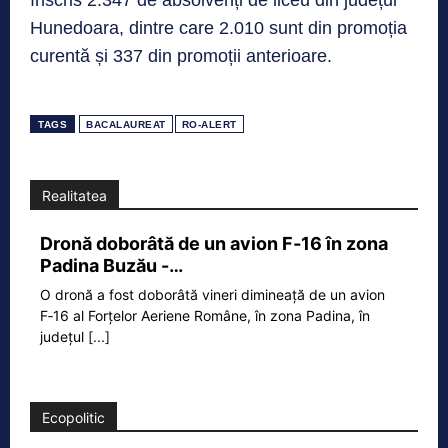
înscris 2.347 de absolvenți de liceu din județul
Hunedoara, dintre care 2.010 sunt din promoția
curentă și 337 din promoții anterioare.
TAGS
BACALAUREAT
RO-ALERT
Realitatea
Dronă doborâtă de un avion F‑16 în zona
Padina Buzău -…
O dronă a fost doborâtă vineri dimineață de un avion
F‑16 al Forțelor Aeriene Române, în zona Padina, în
județul
[...]
Ecopolitic