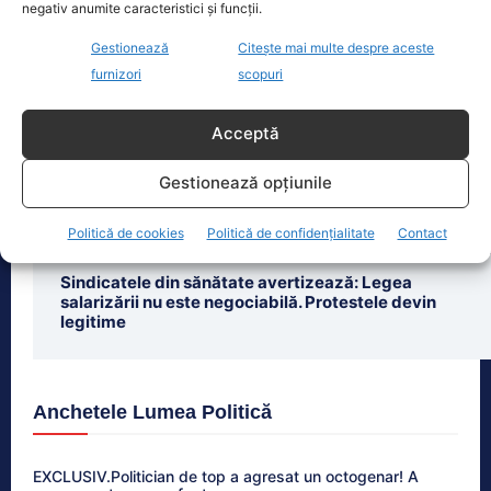
negativ anumite caracteristici și funcții.
Gestionează
Citește mai multe despre aceste
furnizori
scopuri
Ultimele știri
Acceptă
Prețurile carburanților, în scădere ușoară. Prima
etapă a măsurilor de criză intră în vigoare
Gestionează opțiunile
Ion Cristoiu: Guvernul Bolojan face „un spectacol al
crizei induse”
Politică de cookies
Politică de confidențialitate
Contact
Sindicatele din sănătate avertizează: Legea
salarizării nu este negociabilă. Protestele devin
legitime
Anchetele Lumea Politică
EXCLUSIV.Politician de top a agresat un octogenar! A