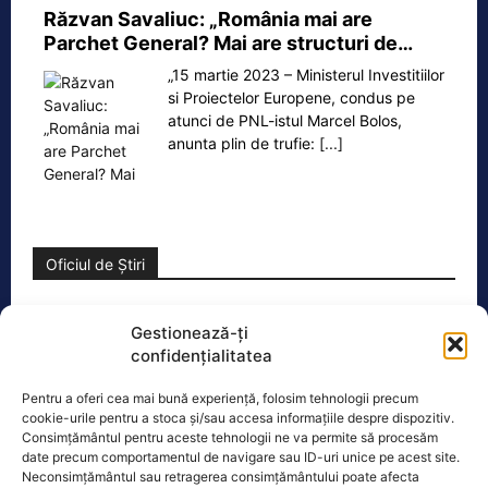
Răzvan Savaliuc: „România mai are
Parchet General? Mai are structuri de…
„15 martie 2023 – Ministerul Investitiilor
si Proiectelor Europene, condus pe
atunci de PNL-istul Marcel Bolos,
anunta plin de trufie:
[...]
Oficiul de Știri
Cât costă asigurarea de sănătate în 2026 dacă nu ai
Gestionează-ți
venituri.…
confidențialitatea
Persoanele fără venituri pot beneficia
în 2026 de asigurare în sistemul public
Pentru a oferi cea mai bună experiență, folosim tehnologii precum
de sănătate dacă optează pentru
cookie-urile pentru a stoca și/sau accesa informațiile despre dispozitiv.
Consimțământul pentru aceste tehnologii ne va permite să procesăm
plata contribuției de
[...]
date precum comportamentul de navigare sau ID-uri unice pe acest site.
Neconsimțământul sau retragerea consimțământului poate afecta