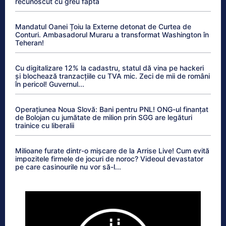
recunoscut cu greu fapta
Mandatul Oanei Țoiu la Externe detonat de Curtea de
Conturi. Ambasadorul Muraru a transformat Washington în
Teheran!
Cu digitalizare 12% la cadastru, statul dă vina pe hackeri
și blochează tranzacțiile cu TVA mic. Zeci de mii de români
în pericol! Guvernul...
Operațiunea Noua Slovă: Bani pentru PNL! ONG-ul finanțat
de Bolojan cu jumătate de milion prin SGG are legături
trainice cu liberalii
Milioane furate dintr-o mișcare de la Arrise Live! Cum evită
impozitele firmele de jocuri de noroc? Videoul devastator
pe care casinourile nu vor să-l...