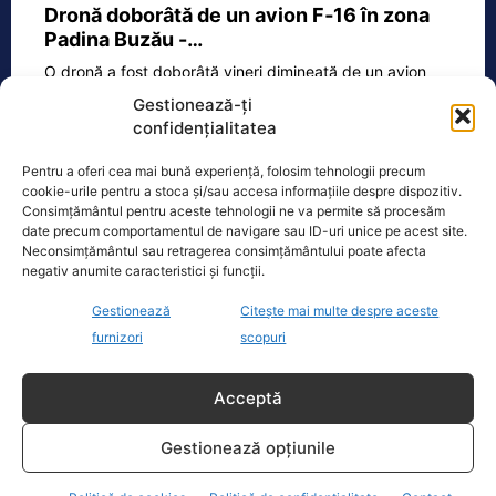
Dronă doborâtă de un avion F‑16 în zona
Padina Buzău -…
O dronă a fost doborâtă vineri dimineață de un avion
F‑16 al Forțelor Aeriene Române, în zona Padina, în
Gestionează-ți
județul
[...]
confidențialitatea
Pentru a oferi cea mai bună experiență, folosim tehnologii precum
cookie-urile pentru a stoca și/sau accesa informațiile despre dispozitiv.
Ecopolitic
Consimțământul pentru aceste tehnologii ne va permite să procesăm
date precum comportamentul de navigare sau ID-uri unice pe acest site.
Neconsimțământul sau retragerea consimțământului poate afecta
Cristoiu: Cu Bolojan am ajuns să retrăim
negativ anumite caracteristici și funcții.
vremurile comunismului; probabil, în…
Gestionează
Citește mai multe despre aceste
Invitat la Marius Tucă Show, Ion
furnizori
scopuri
Cristoiu susține că măsurile anunțate
de Ilie Bolojan privind reducerea
consumului de energie electrică
[...]
Acceptă
Gestionează opțiunile