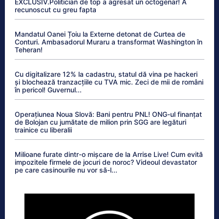
EXCLUSIV.Politician de top a agresat un octogenar! A
recunoscut cu greu fapta
Mandatul Oanei Țoiu la Externe detonat de Curtea de
Conturi. Ambasadorul Muraru a transformat Washington în
Teheran!
Cu digitalizare 12% la cadastru, statul dă vina pe hackeri
și blochează tranzacțiile cu TVA mic. Zeci de mii de români
în pericol! Guvernul...
Operațiunea Noua Slovă: Bani pentru PNL! ONG-ul finanțat
de Bolojan cu jumătate de milion prin SGG are legături
trainice cu liberalii
Milioane furate dintr-o mișcare de la Arrise Live! Cum evită
impozitele firmele de jocuri de noroc? Videoul devastator
pe care casinourile nu vor să-l...