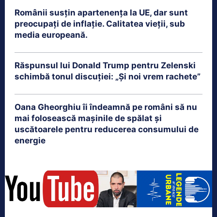
Românii susțin apartenența la UE, dar sunt
preocupați de inflație. Calitatea vieții, sub
media europeană.
Răspunsul lui Donald Trump pentru Zelenski
schimbă tonul discuției: „Și noi vrem rachete”
Oana Gheorghiu îi îndeamnă pe români să nu
mai folosească mașinile de spălat și
uscătoarele pentru reducerea consumului de
energie