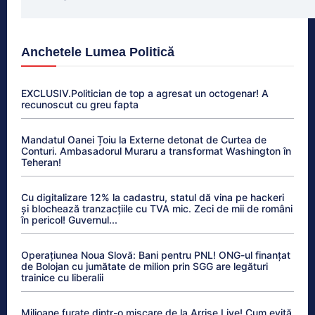
Anchetele Lumea Politică
EXCLUSIV.Politician de top a agresat un octogenar! A
recunoscut cu greu fapta
Mandatul Oanei Țoiu la Externe detonat de Curtea de
Conturi. Ambasadorul Muraru a transformat Washington în
Teheran!
Cu digitalizare 12% la cadastru, statul dă vina pe hackeri
și blochează tranzacțiile cu TVA mic. Zeci de mii de români
în pericol! Guvernul...
Operațiunea Noua Slovă: Bani pentru PNL! ONG-ul finanțat
de Bolojan cu jumătate de milion prin SGG are legături
trainice cu liberalii
Milioane furate dintr-o mișcare de la Arrise Live! Cum evită