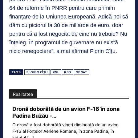
64 de reforme în PNRR pentru care primim
finanțare de la Uniunea Europeană. Adică noi să
dăm cu piciorul la 30 de miliarde de euro, doar
pentru că a fost negociat de cine nu trebuie? Nu
înțeleg. În programul de guvernare nu există
nicio renegociere”, a mai afirmat Florin Cîțu.
TAGS
FLORIN CÎȚU
PNL
PSD
SENAT
Realitatea
Dronă doborâtă de un avion F‑16 în zona
Padina Buzău -…
O dronă a fost doborâtă vineri dimineață de un avion
F‑16 al Forțelor Aeriene Române, în zona Padina, în
județul
[...]