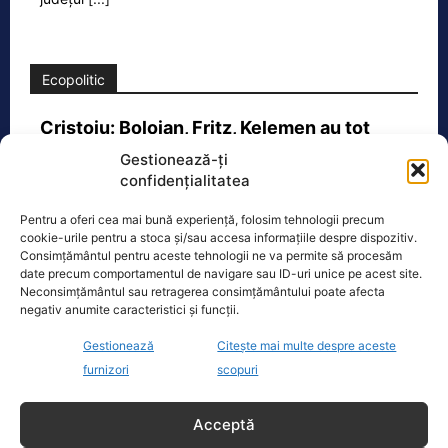
Ecopolitic
Cristoiu: Bolojan, Fritz, Kelemen au tot
interesul să blocheze formarea unui…
Gestionează-ți
Ion Cristoiu a lansat, miercuri seară, în
confidențialitatea
direct la Realitatea PLUS, un atac dur
Pentru a oferi cea mai bună experiență, folosim tehnologii precum
la adresa lui Ilie Bolojan și
[...]
cookie-urile pentru a stoca și/sau accesa informațiile despre dispozitiv.
Consimțământul pentru aceste tehnologii ne va permite să procesăm
date precum comportamentul de navigare sau ID-uri unice pe acest site.
Neconsimțământul sau retragerea consimțământului poate afecta
negativ anumite caracteristici și funcții.
Gestionează
Citește mai multe despre aceste
Oficiul de Știri
furnizori
scopuri
Zilele Ploieștiului, 7-9 august 2026. De la ce oră încep
concertele…
Acceptă