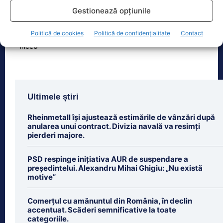
Zilele Ploieștiului, organizate în
Gestionează opțiunile
perioada 7-9 august, aduc în centrul
orașului trei seri de concert, un
spectacol impresionant cu drone
[...]
Politică de cookies
Politică de confidențialitate
Contact
Ultimele știri
Rheinmetall își ajustează estimările de vânzări după
anularea unui contract. Divizia navală va resimți
pierderi majore.
PSD respinge inițiativa AUR de suspendare a
președintelui. Alexandru Mihai Ghigiu: „Nu există
motive”
Comerțul cu amănuntul din România, în declin
accentuat. Scăderi semnificative la toate
categoriile.