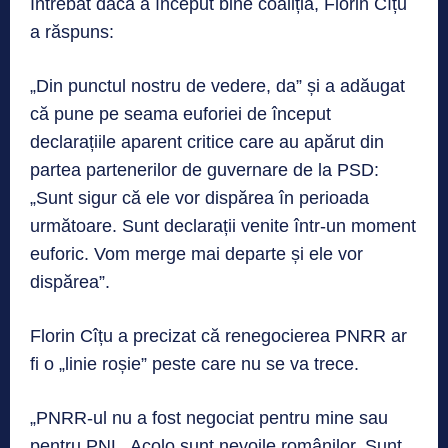
Întrebat dacă a început bine coaliția, Florin Cîțu
a răspuns:
„Din punctul nostru de vedere, da” și a adăugat
că pune pe seama euforiei de început
declarațiile aparent critice care au apărut din
partea partenerilor de guvernare de la PSD:
„Sunt sigur că ele vor dispărea în perioada
următoare. Sunt declarații venite într-un moment
euforic. Vom merge mai departe și ele vor
dispărea”.
Florin Cîțu a precizat că renegocierea PNRR ar
fi o „linie roșie” peste care nu se va trece.
„PNRR-ul nu a fost negociat pentru mine sau
pentru PNL. Acolo sunt nevoile românilor. Sunt