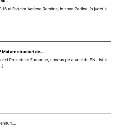
zău -…
‑16 al Forțelor Aeriene Române, în zona Padina, în județul
 Mai are structuri de…
iilor si Proiectelor Europene, condus pe atunci de PNL-istul
..]
enituri.…