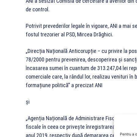
ANI a sesizat Comisia de cercetare a averilor din c
de control.
Potrivit prevederilor legale în vigoare, ANI a mai
fostul trezorier al PSD, Mircea Drăghici.
„Direcția Națională Anticorupție – cu privire la posib
78/2000 pentru prevenirea, descoperirea și sancți
încasarea sumei în cuantum de 313.247,04 lei repre
comerciale care, la rândul lor, realizau venituri în 
formațiune politică” a precizat ANI
și
„Agenția Națională de Administrare Fiscală – cu priv
fiscale în ceea ce privește înregistrarea contracte
Pentru a o
anul 2019, respectiv după demararea cercetărilor 