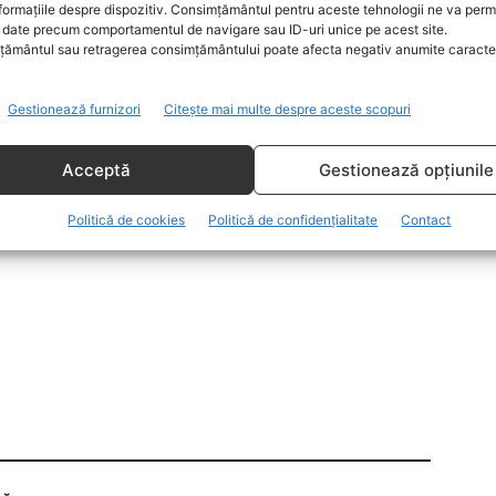
formațiile despre dispozitiv. Consimțământul pentru aceste tehnologii ne va perm
date precum comportamentul de navigare sau ID-uri unice pe acest site.
ământul sau retragerea consimțământului poate afecta negativ anumite caracteri
i Banilor – cu privire la posibile indicii privind
Gestionează furnizori
Citește mai multe despre aceste scopuri
în ceea ce privește imobilele dobândite în anul 2018 de
0 lei, de la bunicii acestora, care anterior, în anul
Acceptă
Gestionează opțiunile
e la soția acestuia, pentru suma de 59.800 euro”
Politică de cookies
Politică de confidențialitate
Contact
 dosarul de evaluare un punct de vedere, în