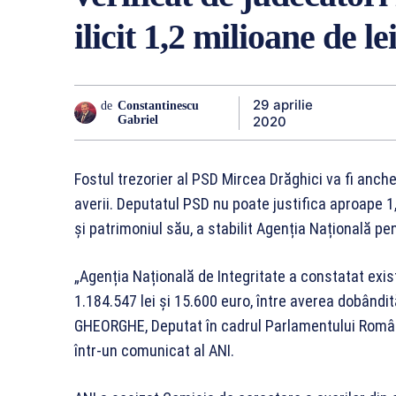
ilicit 1,2 milioane de le
29 aprilie
de
Constantinescu
2020
Gabriel
Fostul trezorier al PSD Mircea Drăghici va fi anchet
averii. Deputatul PSD nu poate justifica aproape 1,2
și patrimoniul său, a stabilit Agenția Națională pen
„Agenția Națională de Integritate a constatat exis
1.184.547 lei și 15.600 euro, între averea dobândi
GHEORGHE, Deputat în cadrul Parlamentului Români
într-un comunicat al ANI.