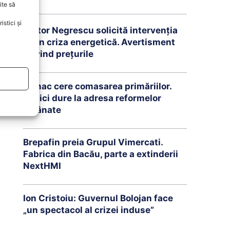
ite să
stici și
Victor Negrescu solicită intervenția
UE în criza energetică. Avertisment
privind prețurile
Tomac cere comasarea primăriilor.
Critici dure la adresa reformelor
amânate
Brepafin preia Grupul Vimercati.
Fabrica din Bacău, parte a extinderii
NextHMI
Ion Cristoiu: Guvernul Bolojan face
„un spectacol al crizei induse”