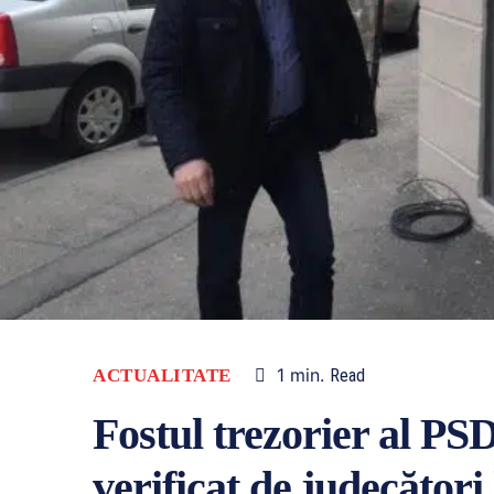
1
min.
ACTUALITATE
Read
Fostul trezorier al PS
verificat de judecători