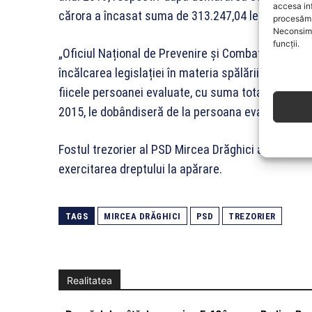
accesa in
cărora a încasat suma de 313.247,04 lei”
procesăm 
Neconsimț
funcții.
„Oficiul Național de Prevenire și Combatere a Spălări
încălcarea legislației în materia spălării banilor, 
fiicele persoanei evaluate, cu suma totală de 100.00
2015, le dobândiseră de la persoana evaluată și d
Fostul trezorier al PSD Mircea Drăghici a depus la
exercitarea dreptului la apărare.
TAGS
MIRCEA DRĂGHICI
PSD
TREZORIER
Realitatea