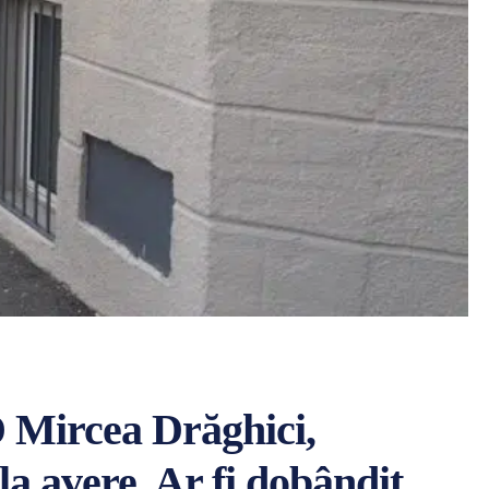
D Mircea Drăghici,
 la avere. Ar fi dobândit