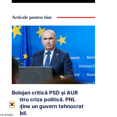
Articole pentru tine
Bolojan critică PSD și AUR
pentru criza politică. PNL
susține un guvern tehnocrat
stabil.
oca și/sau