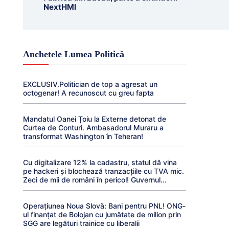
NextHMI
Anchetele Lumea Politică
EXCLUSIV.Politician de top a agresat un
octogenar! A recunoscut cu greu fapta
Mandatul Oanei Țoiu la Externe detonat de
Curtea de Conturi. Ambasadorul Muraru a
transformat Washington în Teheran!
Cu digitalizare 12% la cadastru, statul dă vina
pe hackeri și blochează tranzacțiile cu TVA mic.
Zeci de mii de români în pericol! Guvernul...
Operațiunea Noua Slovă: Bani pentru PNL! ONG-
ul finanțat de Bolojan cu jumătate de milion prin
SGG are legături trainice cu liberalii