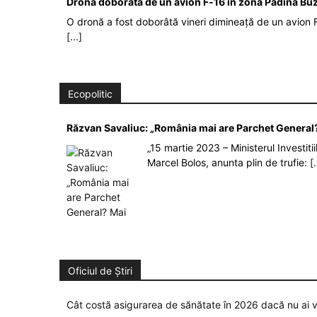
Dronă doborâtă de un avion F‑16 în zona Padina Bu
O dronă a fost doborâtă vineri dimineață de un avion F
[...]
Ecopolitic
Răzvan Savaliuc: „România mai are Parchet General?
„15 martie 2023 – Ministerul Investit
Marcel Bolos, anunta plin de trufie:
[.
Oficiul de Știri
Cât costă asigurarea de sănătate în 2026 dacă nu ai v