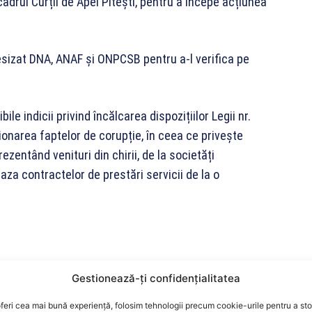
adrul Curții de Apel Pitești, pentru a începe acțiunea
 sesizat DNA, ANAF și ONPCSB pentru a-l verifica pe
ile indicii privind încălcarea dispozițiilor Legii nr.
onarea faptelor de corupție, în ceea ce privește
zentând venituri din chirii, de la societăți
baza contractelor de prestări servicii de la o
ire la posibile indicii privind încălcarea legislației
Gestionează-ți confidențialitatea
lor de închiriere aferente perioadei 2017 – 2018, în
feri cea mai bună experiență, folosim tehnologii precum cookie-urile pentru a st
de către Agenția Națională de Integritate, în baza