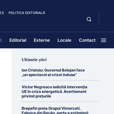
ES
POLITICA EDITORIALĂ
Editorial
Externe
Locale
Contact
Ultimele știri
Ion Cristoiu: Guvernul Bolojan face
„un spectacol al crizei induse”
Victor Negrescu solicită intervenția
UE în criza energetică. Avertisment
privind prețurile
Brepafin preia Grupul Vimercati.
Fabrica din Bacău, parte a extinderii