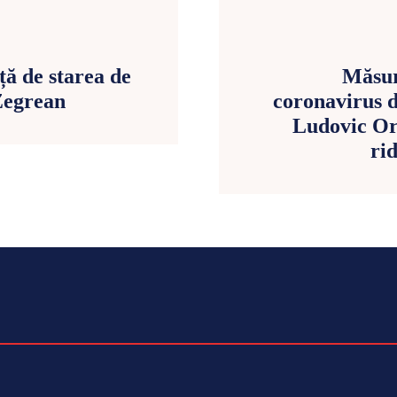
ață de starea de
Măsur
Zegrean
coronavirus d
Ludovic Orb
rid