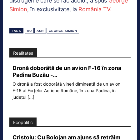
distrugerile care se fac acolo., a spus
George
Simion
, în exclusivitate, la
România TV.
TAGS
AU
AUR
GEORGE SIMION
Realitatea
Dronă doborâtă de un avion F‑16 în zona
Padina Buzău -…
O dronă a fost doborâtă vineri dimineață de un avion
F‑16 al Forțelor Aeriene Române, în zona Padina, în
județul
[...]
Ecopolitic
Cristoiu: Cu Bolojan am ajuns să retrăim