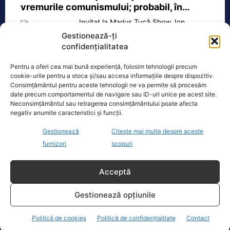
vremurile comunismului; probabil, în…
Invitat la Marius Tucă Show, Ion
Cristoiu susține că măsurile anunțate
Gestionează-ți
de Ilie Bolojan privind reducerea
confidențialitatea
consumului de energie electrică
[...]
Pentru a oferi cea mai bună experiență, folosim tehnologii precum
cookie-urile pentru a stoca și/sau accesa informațiile despre dispozitiv.
Consimțământul pentru aceste tehnologii ne va permite să procesăm
date precum comportamentul de navigare sau ID-uri unice pe acest site.
Neconsimțământul sau retragerea consimțământului poate afecta
Oficiul de Știri
negativ anumite caracteristici și funcții.
Gestionează
Citește mai multe despre aceste
Copil din Reghin, salvat după ce și-a prins mâna în
furnizori
scopuri
mașina…
Un copil de doar 2 ani din Reghin a
Acceptă
trecut printr-un moment dramatic,
vineri, după ce și-a prins mâna
dreaptă
[...]
Gestionează opțiunile
Politică de cookies
Politică de confidențialitate
Contact