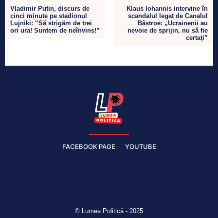
Vladimir Putin, discurs de
Klaus Iohannis intervine în
cinci minute pe stadionul
scandalul legat de Canalul
Lujniki: “Să strigăm de trei
Bâstroe: „Ucrainenii au
ori ura! Suntem de neînvins!”
nevoie de sprijin, nu să fie
certaţi”
FACEBOOK PAGE
YOUTUBE
© Lumea Politică - 2025