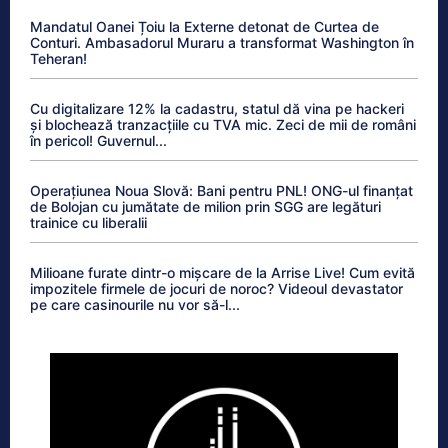
Mandatul Oanei Țoiu la Externe detonat de Curtea de
Conturi. Ambasadorul Muraru a transformat Washington în
Teheran!
Cu digitalizare 12% la cadastru, statul dă vina pe hackeri
și blochează tranzacțiile cu TVA mic. Zeci de mii de români
în pericol! Guvernul...
Operațiunea Noua Slovă: Bani pentru PNL! ONG-ul finanțat
de Bolojan cu jumătate de milion prin SGG are legături
trainice cu liberalii
Milioane furate dintr-o mișcare de la Arrise Live! Cum evită
impozitele firmele de jocuri de noroc? Videoul devastator
pe care casinourile nu vor să-l...