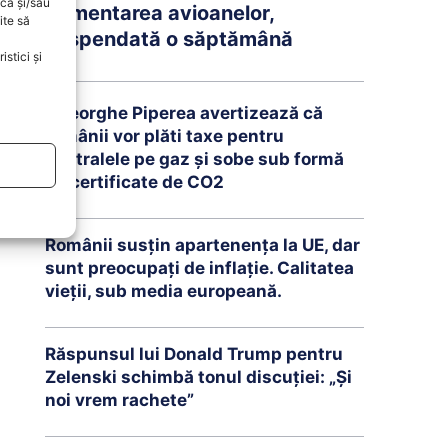
oca și/sau
Alimentarea avioanelor,
ite să
suspendată o săptămână
stici și
Gheorghe Piperea avertizează că
românii vor plăti taxe pentru
centralele pe gaz și sobe sub formă
de certificate de CO2
Românii susțin apartenența la UE, dar
sunt preocupați de inflație. Calitatea
vieții, sub media europeană.
Răspunsul lui Donald Trump pentru
Zelenski schimbă tonul discuției: „Și
noi vrem rachete”