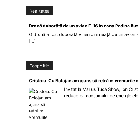
Realitatea
Dronă doborâtă de un avion F‑16 în zona Padina Bu
O dronă a fost doborâtă vineri dimineață de un avion F
[...]
Ecopolitic
Cristoiu: Cu Bolojan am ajuns să retrăim vremurile
Invitat la Marius Tucă Show, Ion Crist
reducerea consumului de energie el