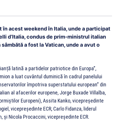
 în acest weekend în Italia, unde a participat
li d’Italia, condus de prim-ministrul italian
 sâmbătă a fost la Vatican, unde a avut o
anță latină a partidelor patriotice din Europa”,
mion a luat cuvântul duminică în cadrul panelului
servatorilor împotriva superstatului european” din
talian al afacerilor europene, Jorge Buxade Villalba,
ormiștilor Europeni), Assita Kanko, vicepreședinte
iel, vicepreședinte ECR, Carlo Fidanza, liderul
an, și Nicola Procaccini, vicepreședinte ECR.