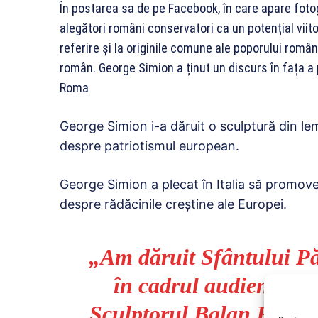
În postarea sa de pe Facebook, în care apare fotog
alegători români conservatori ca un potențial viito
referire și la originile comune ale poporului român
român. George Simion a ținut un discurs în fața a
Roma
George Simion i-a dăruit o sculptură din le
despre patriotismul european.
George Simion a plecat în Italia să promove
despre rădăcinile creștine ale Europei.
„Am dăruit Sfântului Pă
în cadrul audienței pr
Sculptorul Balan Fanica