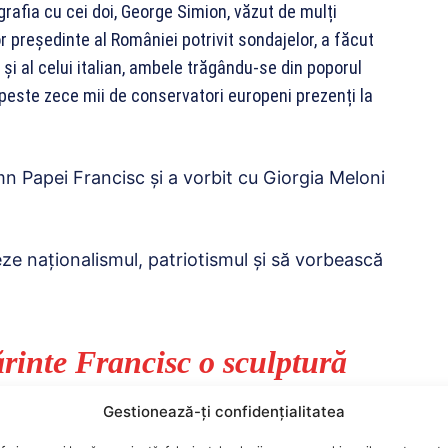
rafia cu cei doi, George Simion, văzut de mulți
r președinte al României potrivit sondajelor, a făcut
 și al celui italian, ambele trăgându-se din poporul
 peste zece mii de conservatori europeni prezenți la
mn Papei Francisc și a vorbit cu Giorgia Meloni
ze naționalismul, patriotismul și să vorbească
rinte Francisc o sculptură
ivate pe care am avut-o.
Gestionează-ți confidențialitatea
 din Ţibucani, Neamţ, are