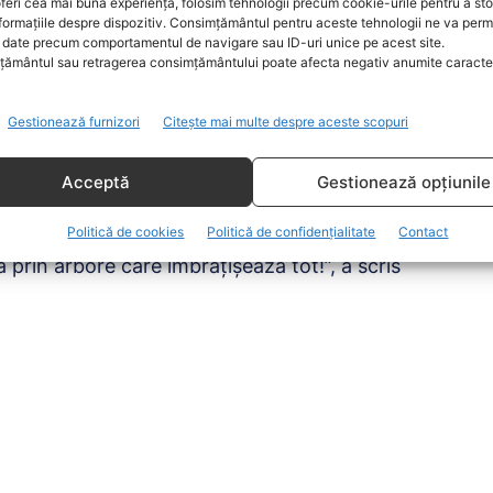
feri cea mai bună experiență, folosim tehnologii precum cookie-urile pentru a st
formațiile despre dispozitiv. Consimțământul pentru aceste tehnologii ne va perm
e când se știe. Sculptura se
date precum comportamentul de navigare sau ID-uri unice pe acest site.
ământul sau retragerea consimțământului poate afecta negativ anumite caracteri
i Domnului realizată din
iţa de vie patinat.
Gestionează furnizori
Citește mai multe despre aceste scopuri
Acceptă
Gestionează opțiunile
rin ideea de familie matern și dragoste pentru
entând mai mult esență dragostei materne
Politică de cookies
Politică de confidențialitate
Contact
 prin arbore care îmbrățișează tot!”, a scris