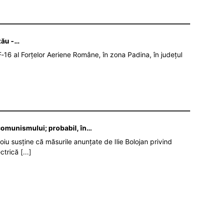
zău -…
‑16 al Forțelor Aeriene Române, în zona Padina, în județul
 comunismului; probabil, în…
oiu susține că măsurile anunțate de Ilie Bolojan privind
ectrică
[...]