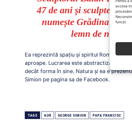
Pentru a o
accesa in
47 de ani și sculptează d
procesăm 
Neconsimț
numește Grădina Maici
funcții.
lemn de nuc și v
Ea reprezintă spațiu și spiritul Romanesc p
aproape. Lucrarea este abstractizata prez
decât forma în sine. Natura și ea e prezenta
Simion pe pagina sa de Facebook.
TAGS
AUR
GEORGE SIMION
PAPA FRANCISC