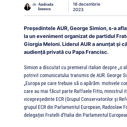
18 decembrie
de
Andrada
2023
Ionescu
Președintele AUR, George Simion, s-a aflat
la un eveniment organizat de partidul Fratel
Giorgia Meloni. Liderul AUR a anunțat și că
audiență privată cu Papa Francisc.
Simion a discutat cu premierul italian despre „o ali
potrivit comunicatului transmis de AUR. George Si
„Europa pe care trebuie să o apărăm: motivele con
care au mai făcut parte Raffaele Fitto, ministrul i
vicepreședinte ECR (Grupul Conservatorilor și Ref
grupul ECR din Parlamentul European, Radoslaw Fog
delegației Fratelli d’Italia din Parlamentul Europe