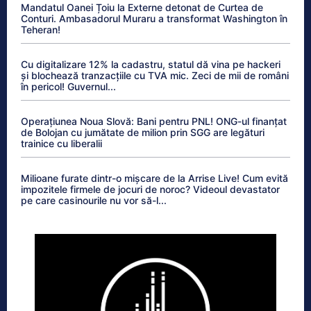
Mandatul Oanei Țoiu la Externe detonat de Curtea de
Conturi. Ambasadorul Muraru a transformat Washington în
Teheran!
Cu digitalizare 12% la cadastru, statul dă vina pe hackeri
și blochează tranzacțiile cu TVA mic. Zeci de mii de români
în pericol! Guvernul...
Operațiunea Noua Slovă: Bani pentru PNL! ONG-ul finanțat
de Bolojan cu jumătate de milion prin SGG are legături
trainice cu liberalii
Milioane furate dintr-o mișcare de la Arrise Live! Cum evită
impozitele firmele de jocuri de noroc? Videoul devastator
pe care casinourile nu vor să-l...