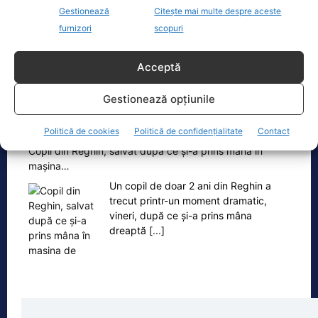
si Proiectelor Europene, condus pe
Gestionează
Citește mai multe despre aceste
atunci de PNL-istul Marcel Bolos,
furnizori
scopuri
anunta plin de trufie:
[...]
Acceptă
Gestionează opțiunile
Oficiul de Știri
Politică de cookies
Politică de confidențialitate
Contact
Copil din Reghin, salvat după ce și-a prins mâna în
mașina…
Un copil de doar 2 ani din Reghin a
trecut printr-un moment dramatic,
vineri, după ce și-a prins mâna
dreaptă
[...]