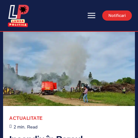
Notificari
ACTUALITATE
2
min.
Read