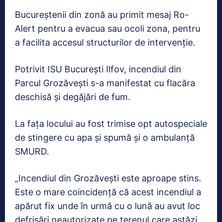
Bucureștenii din zonă au primit mesaj Ro-
Alert pentru a evacua sau ocoli zona, pentru
a facilita accesul structurilor de intervenţie.
Potrivit ISU Bucureşti Ilfov, incendiul din
Parcul Grozăvești s-a manifestat cu flacăra
deschisă şi degăjări de fum.
La faţa locului au fost trimise opt autospeciale
de stingere cu apa şi spumă şi o ambulanţă
SMURD.
„Incendiul din Grozăvești este aproape stins.
Este o mare coincidență că acest incendiul a
apărut fix unde în urmă cu o lună au avut loc
defrișări neautorizate pe terenul care astăzi