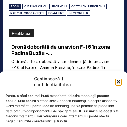
TAGS
CIPRIAN CIUCU
INCENDIU
OCTAVIAN BERCEANU
PARCUL GROZĂVEȘTI
RO-ALERT
SECTORUL 6
Realitatea
Dronă doborâtă de un avion F‑16 în zona
Padina Buzău -…
O dronă a fost doborâtă vineri dimineață de un avion
F‑16 al Forțelor Aeriene Române, în zona Padina, în
județul
[...]
Gestionează-ți
confidențialitatea
Pentru a oferi cea mai bună experiență, folosim tehnologii precum
Ecopolitic
cookie-urile pentru a stoca și/sau accesa informațiile despre dispozitiv.
Consimțământul pentru aceste tehnologii ne va permite să procesăm
Răzvan Savaliuc: „România mai are
date precum comportamentul de navigare sau ID-uri unice pe acest site.
Parchet General? Mai are structuri de…
Neconsimțământul sau retragerea consimțământului poate afecta
negativ anumite caracteristici și funcții.
„15 martie 2023 – Ministerul Investitiilor