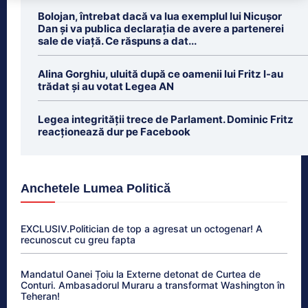
Bolojan, întrebat dacă va lua exemplul lui Nicușor
Dan și va publica declarația de avere a partenerei
sale de viață. Ce răspuns a dat...
Alina Gorghiu, uluită după ce oamenii lui Fritz l-au
trădat şi au votat Legea AN
Legea integrității trece de Parlament. Dominic Fritz
reacționează dur pe Facebook
Anchetele Lumea Politică
EXCLUSIV.Politician de top a agresat un octogenar! A
recunoscut cu greu fapta
Mandatul Oanei Țoiu la Externe detonat de Curtea de
Conturi. Ambasadorul Muraru a transformat Washington în
Teheran!