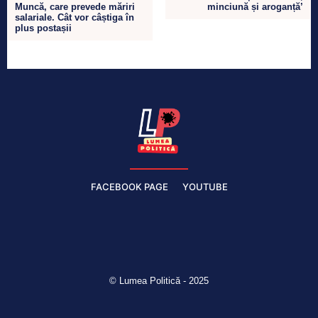
Muncă, care prevede măriri
minciună și aroganță’
salariale. Cât vor câștiga în
plus postașii
FACEBOOK PAGE
YOUTUBE
© Lumea Politică - 2025