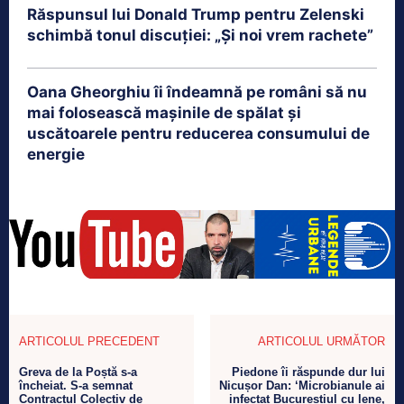
Răspunsul lui Donald Trump pentru Zelenski
schimbă tonul discuției: „Și noi vrem rachete”
Oana Gheorghiu îi îndeamnă pe români să nu
mai folosească mașinile de spălat și
uscătoarele pentru reducerea consumului de
energie
ARTICOLUL PRECEDENT
ARTICOLUL URMĂTOR
Greva de la Poștă s-a
Piedone îi răspunde dur lui
încheiat. S-a semnat
Nicușor Dan: ‘Microbianule ai
Contractul Colectiv de
infectat Bucureștiul cu lene,