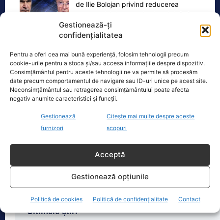
de Ilie Bolojan privind reducerea
consumului de energie electrică
[...]
Gestionează-ți
confidențialitatea
Pentru a oferi cea mai bună experiență, folosim tehnologii precum
cookie-urile pentru a stoca și/sau accesa informațiile despre dispozitiv.
Oficiul de Știri
Consimțământul pentru aceste tehnologii ne va permite să procesăm
date precum comportamentul de navigare sau ID-uri unice pe acest site.
Neconsimțământul sau retragerea consimțământului poate afecta
Copil din Reghin, salvat după ce și-a prins mâna în
negativ anumite caracteristici și funcții.
mașina…
Gestionează
Citește mai multe despre aceste
Un copil de doar 2 ani din Reghin a
trecut printr-un moment dramatic,
furnizori
scopuri
vineri, după ce și-a prins mâna
dreaptă
[...]
Acceptă
Gestionează opțiunile
Politică de cookies
Politică de confidențialitate
Contact
Ultimele știri