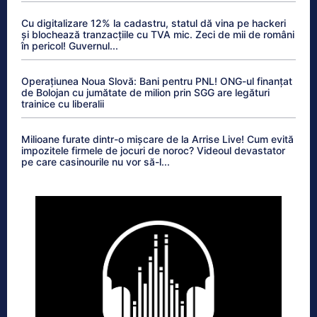
Cu digitalizare 12% la cadastru, statul dă vina pe hackeri
și blochează tranzacțiile cu TVA mic. Zeci de mii de români
în pericol! Guvernul...
Operațiunea Noua Slovă: Bani pentru PNL! ONG-ul finanțat
de Bolojan cu jumătate de milion prin SGG are legături
trainice cu liberalii
Milioane furate dintr-o mișcare de la Arrise Live! Cum evită
impozitele firmele de jocuri de noroc? Videoul devastator
pe care casinourile nu vor să-l...