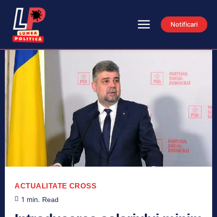
Notificari
ACTUALITATE
CROSS
1
min.
Read