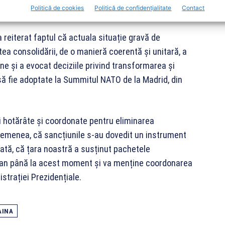
Politică de cookies
Politică de confidențialitate
Contact
fugiaților pe teritoriul țării noastre.
 reiterat faptul că actuala situație gravă de
ea consolidării, de o manieră coerentă și unitară, a
ne și a evocat deciziile privind transformarea și
să fie adoptate la Summitul NATO de la Madrid, din
ni hotărâte și coordonate pentru eliminarea
semenea, că sancțiunile s-au dovedit un instrument
dată, că țara noastră a susținut pachetele
pean până la acest moment și va menține coordonarea
strației Prezidențiale.
AINA