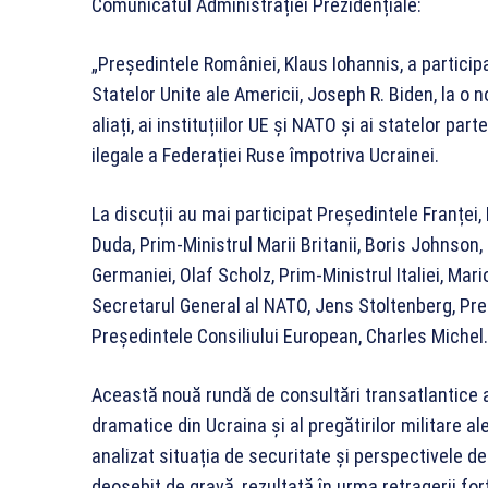
Comunicatul Administrației Prezidențiale:
„Președintele României, Klaus Iohannis, a participat
Statelor Unite ale Americii, Joseph R. Biden, la o 
aliați, ai instituțiilor UE și NATO și ai statelor par
ilegale a Federației Ruse împotriva Ucrainei.
La discuții au mai participat Președintele Franțe
Duda, Prim-Ministrul Marii Britanii, Boris Johnson
Germaniei, Olaf Scholz, Prim-Ministrul Italiei, Mari
Secretarul General al NATO, Jens Stoltenberg, Pre
Președintele Consiliului European, Charles Michel.
Această nouă rundă de consultări transatlantice a 
dramatice din Ucraina și al pregătirilor militare al
analizat situația de securitate și perspectivele d
deosebit de gravă, rezultată în urma retragerii for