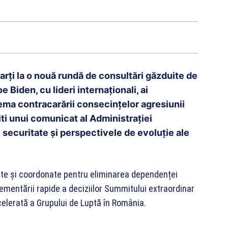
arți la o nouă rundă de consultări găzduite de
 Biden, cu lideri internaționali, ai
tema contracarării consecințelor agresiunii
iti unui comunicat al Administrației
de securitate și perspectivele de evoluție ale
âte și coordonate pentru eliminarea dependenței
ementării rapide a deciziilor Summitului extraordinar
celerată a Grupului de Luptă în România.