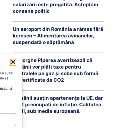
salarizării este pregătită. Așteptăm
consens politic
Un aeroport din România a rămas fără
kerosen – Alimentarea avioanelor,
suspendată o săptămână
Gheorghe Piperea avertizează că
românii vor plăti taxe pentru
centralele pe gaz și sobe sub formă
oca și/sau
ite să
de certificate de CO2
stici și
Românii susțin apartenența la UE, dar
sunt preocupați de inflație. Calitatea
vieții, sub media europeană.