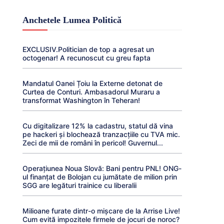
Anchetele Lumea Politică
EXCLUSIV.Politician de top a agresat un
octogenar! A recunoscut cu greu fapta
Mandatul Oanei Țoiu la Externe detonat de
Curtea de Conturi. Ambasadorul Muraru a
transformat Washington în Teheran!
Cu digitalizare 12% la cadastru, statul dă vina
pe hackeri și blochează tranzacțiile cu TVA mic.
Zeci de mii de români în pericol! Guvernul...
Operațiunea Noua Slovă: Bani pentru PNL! ONG-
ul finanțat de Bolojan cu jumătate de milion prin
SGG are legături trainice cu liberalii
Milioane furate dintr-o mișcare de la Arrise Live!
Cum evită impozitele firmele de jocuri de noroc?