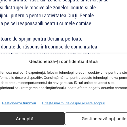
i distrugerile masive ale zonelor locuite și ale
prijinul puternic pentru activitatea Curții Penale
na pe cei responsabili pentru crimele comise.
toare de sprijin pentru Ucraina, pe toate
ordonate de răspuns întreprinse de comunitatea
 sancțiuni, pentru contracararea acțiunilor Rusiei.
Gestionează-ți confidențialitatea
alutat continuarea, deosebit de oportună, a
feri cea mai bună experiență, folosim tehnologii precum cookie-urile pentru a st
ă a menținerii coordonării strânse și a unității aliate
formațiile despre dispozitiv. Consimțământul pentru aceste tehnologii ne va perm
date precum comportamentul de navigare sau ID-uri unice pe acest site.
părtășesc aceeași viziune, în contextul regional cu
ământul sau retragerea consimțământului poate afecta negativ anumite caracteri
.
Gestionează furnizori
Citește mai multe despre aceste scopuri
ționat demersurile complexe întreprinse de țara
tic și umanitar. Președintele României a subliniat că la
Acceptă
Gestionează opțiunile
gă și cele privind facilitarea fluxului a peste 770.000