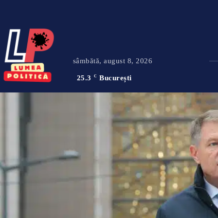
sâmbătă, august 8, 2026
25.3
C
București