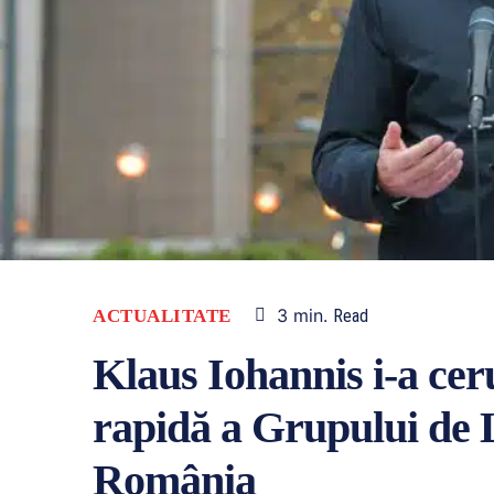
3
min.
ACTUALITATE
Read
Klaus Iohannis i-a cer
rapidă a Grupului de
România