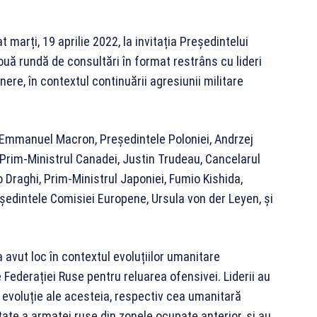
 marți, 19 aprilie 2022, la invitația Președintelui
nouă rundă de consultări în format restrâns cu lideri
tenere, în contextul continuării agresiunii militare
i, Emmanuel Macron, Președintele Poloniei, Andrzej
, Prim-Ministrul Canadei, Justin Trudeau, Cancelarul
o Draghi, Prim-Ministrul Japoniei, Fumio Kishida,
ședintele Comisiei Europene, Ursula von der Leyen, și
avut loc în contextul evoluțiilor umanitare
e Federației Ruse pentru reluarea ofensivei. Liderii au
e evoluție ale acesteia, respectiv cea umanitară
țate a armatei ruse din zonele ocupate anterior, și au