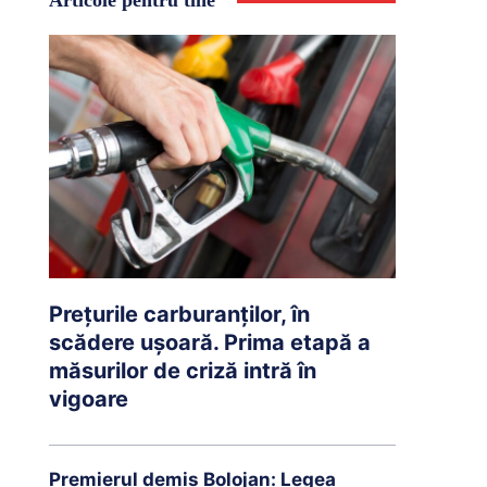
Articole pentru tine
Prețurile carburanților, în
scădere ușoară. Prima etapă a
măsurilor de criză intră în
vigoare
Premierul demis Bolojan: Legea