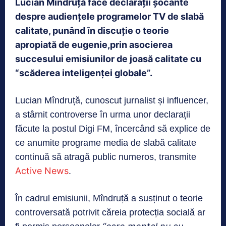
Lucian Mîndruță face declarații șocante
despre audiențele programelor TV de slabă
calitate, punând în discuție o teorie
apropiată de eugenie,prin asocierea
succesului emisiunilor de joasă calitate cu
“scăderea inteligenței globale”.
Lucian Mîndruță, cunoscut jurnalist și influencer,
a stârnit controverse în urma unor declarații
făcute la postul Digi FM, încercând să explice de
ce anumite programe media de slabă calitate
continuă să atragă public numeros, transmite
Active News
.
În cadrul emisiunii, Mîndruță a susținut o teorie
controversată potrivit căreia protecția socială ar