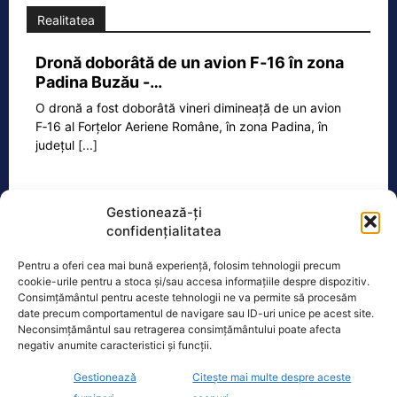
Realitatea
Dronă doborâtă de un avion F‑16 în zona
Padina Buzău -…
O dronă a fost doborâtă vineri dimineață de un avion
F‑16 al Forțelor Aeriene Române, în zona Padina, în
județul
[...]
Gestionează-ți
Ecopolitic
confidențialitatea
Cristoiu: Cu Bolojan am ajuns să retrăim
Pentru a oferi cea mai bună experiență, folosim tehnologii precum
vremurile comunismului; probabil, în…
cookie-urile pentru a stoca și/sau accesa informațiile despre dispozitiv.
Consimțământul pentru aceste tehnologii ne va permite să procesăm
Invitat la Marius Tucă Show, Ion
date precum comportamentul de navigare sau ID-uri unice pe acest site.
Cristoiu susține că măsurile anunțate
Neconsimțământul sau retragerea consimțământului poate afecta
de Ilie Bolojan privind reducerea
negativ anumite caracteristici și funcții.
consumului de energie electrică
[...]
Gestionează
Citește mai multe despre aceste