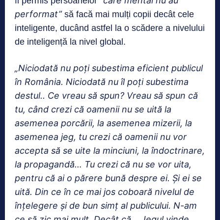
“care mental nu au
fi permis persoanelor
performat”
să facă mai mulți copii decât cele
inteligente, ducând astfel la o scădere a nivelului
de inteligență la nivel global.
„Niciodată nu poți subestima eficient publicul
în România. Niciodată nu îl poți subestima
destul.. Ce vreau să spun? Vreau să spun că
tu, când crezi că oamenii nu se uită la
asemenea porcării, la asemenea mizerii, la
asemenea jeg, tu crezi că oamenii nu vor
accepta să se uite la minciuni, la îndoctrinare,
la propagandă… Tu crezi că nu se vor uita,
pentru că ai o părere bună despre ei. Și ei se
uită. Din ce în ce mai jos coboară nivelul de
înțelegere și de bun simț al publicului. N-am
ce să zic mai mult. Decât
că… Jegul vinde