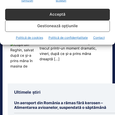
furnizori
scopuri
Acceptă
Oficiul de Știri
Gestionează opțiunile
Copil din Reghin, salvat după ce și-a prins mâna în
mașina…
Politică de cookies
Politică de confidențialitate
Contact
Un copil de doar 2 ani din Reghin a
trecut printr-un moment dramatic,
vineri, după ce și-a prins mâna
dreaptă
[...]
Ultimele știri
Un aeroport din România a rămas fără kerosen –
Alimentarea avioanelor, suspendată o săptămână