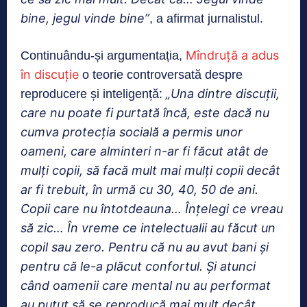
bine, jegul vinde bine”
, a afirmat jurnalistul.
Mîndruță a adus
Continuându-și argumentația,
în discuție
o teorie controversată despre
„Una dintre discuții,
reproducere și inteligență:
care nu poate fi purtată încă, este dacă nu
cumva protecția socială a permis unor
oameni, care alminteri n-ar fi făcut a
tât de
mulți copii, să facă mult mai mulți copii decât
ar fi trebuit, în urmă cu 30, 40, 50 de ani.
Copii care nu întotdeauna… Înțelegi ce vreau
să zic… În vreme ce intelectualii au făcut un
copil sau zero. Pentru că nu au avut bani și
pentru că le-a plăcut
confortul. Și atunci
când oamenii care mental nu au performat
au putut să se reproducă mai mult decât