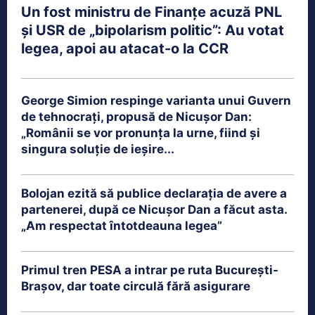
Un fost ministru de Finanțe acuză PNL
și USR de „bipolarism politic”: Au votat
legea, apoi au atacat-o la CCR
George Simion respinge varianta unui Guvern
de tehnocrați, propusă de Nicușor Dan:
„Românii se vor pronunța la urne, fiind și
singura soluție de ieșire...
Bolojan ezită să publice declarația de avere a
partenerei, după ce Nicușor Dan a făcut asta.
„Am respectat întotdeauna legea”
Primul tren PESA a intrar pe ruta București-
Brașov, dar toate circulă fără asigurare