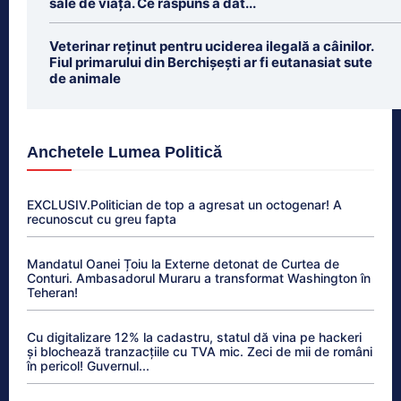
sale de viață. Ce răspuns a dat...
Veterinar reținut pentru uciderea ilegală a câinilor.
Fiul primarului din Berchișești ar fi eutanasiat sute
de animale
Anchetele Lumea Politică
EXCLUSIV.Politician de top a agresat un octogenar! A
recunoscut cu greu fapta
Mandatul Oanei Țoiu la Externe detonat de Curtea de
Conturi. Ambasadorul Muraru a transformat Washington în
Teheran!
Cu digitalizare 12% la cadastru, statul dă vina pe hackeri
și blochează tranzacțiile cu TVA mic. Zeci de mii de români
în pericol! Guvernul...