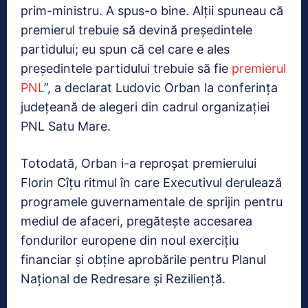
prim-ministru. A spus-o bine. Alţii spuneau că
premierul trebuie să devină preşedintele
partidului; eu spun că cel care e ales
preşedintele partidului trebuie să fie
premierul
PNL
”, a declarat Ludovic Orban la conferinţa
judeţeană de alegeri din cadrul organizaţiei
PNL Satu Mare.
Totodată, Orban i-a reproșat premierului
Florin Cîțu ritmul în care Executivul derulează
programele guvernamentale de sprijin pentru
mediul de afaceri, pregăteşte accesarea
fondurilor europene din noul exerciţiu
financiar şi obţine aprobările pentru Planul
Naţional de Redresare şi Rezilienţă.