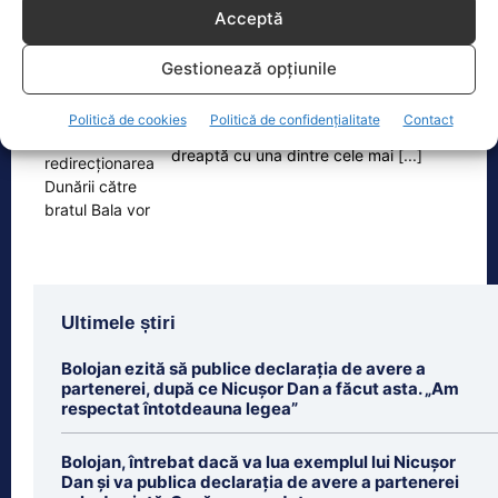
Oficiul de Știri
Acceptă
Cele 4 barje pentru redirecționarea Dunării către brațul
Gestionează opțiunile
Bala vor fi…
Cele 4 barje vor fi scufundate vineri, 7
Politică de cookies
Politică de confidențialitate
Contact
august. Autoritățile au intrat în linie
dreaptă cu una dintre cele mai
[...]
Ultimele știri
Bolojan ezită să publice declarația de avere a
partenerei, după ce Nicușor Dan a făcut asta. „Am
respectat întotdeauna legea”
Bolojan, întrebat dacă va lua exemplul lui Nicușor
Dan și va publica declarația de avere a partenerei