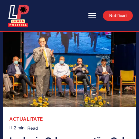
Notificari
ACTUALITATE
2
min.
Read