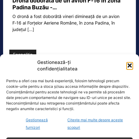
Dronă doborâtă de un avion F‑16 în zona
Padina Buzău -…
O dronă a fost doborâtă vineri dimineață de un avion
F‑16 al Forțelor Aeriene Române, în zona Padina, în
județul
[...]
Ecopolitic
Gestionează-ți
confidențialitatea
Ponta: Bolojan poate să reducă
cheltuielile şi dacă nu mai trimite…
Pentru a oferi cea mai bună experiență, folosim tehnologii precum
Fostul premier Victor Ponta a făcut o
cookie-urile pentru a stoca și/sau accesa informațiile despre dispozitiv.
serie de comentarii referitoare la
Consimțământul pentru aceste tehnologii ne va permite să procesăm
date precum comportamentul de navigare sau ID-uri unice pe acest site.
situația energetică a României. „Ideea
Neconsimțământul sau retragerea consimțământului poate afecta
e următoarea. Oprești
[...]
negativ anumite caracteristici și funcții.
Gestionează
Citește mai multe despre aceste
furnizori
scopuri