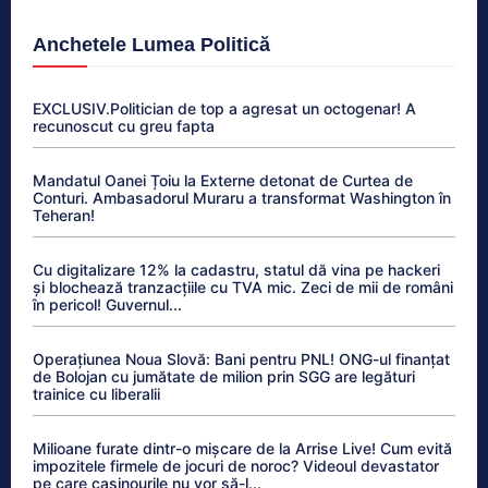
Anchetele Lumea Politică
EXCLUSIV.Politician de top a agresat un octogenar! A
recunoscut cu greu fapta
Mandatul Oanei Țoiu la Externe detonat de Curtea de
Conturi. Ambasadorul Muraru a transformat Washington în
Teheran!
Cu digitalizare 12% la cadastru, statul dă vina pe hackeri
și blochează tranzacțiile cu TVA mic. Zeci de mii de români
în pericol! Guvernul...
Operațiunea Noua Slovă: Bani pentru PNL! ONG-ul finanțat
de Bolojan cu jumătate de milion prin SGG are legături
trainice cu liberalii
Milioane furate dintr-o mișcare de la Arrise Live! Cum evită
impozitele firmele de jocuri de noroc? Videoul devastator
pe care casinourile nu vor să-l...