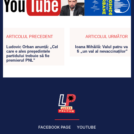
ARTICOLUL PRECEDENT
ARTICOLUL URMĂTOR
Ludovic Orban anunță: „Cel
Ioana Mihăilă: Valul patru va
care e ales preşedintele
fi „un val al nevaccinaților”
partidului trebuie să fie
premierul PNL”
FACEBOOK PAGE
YOUTUBE