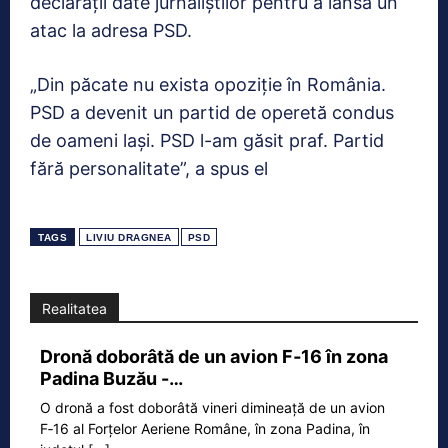
declarații date jurnaliștilor pentru a lansa un
atac la adresa PSD.
„Din păcate nu exista opoziție în România.
PSD a devenit un partid de operetă condus
de oameni lași. PSD l-am găsit praf. Partid
fără personalitate”, a spus el
TAGS
LIVIU DRAGNEA
PSD
Realitatea
Dronă doborâtă de un avion F‑16 în zona
Padina Buzău -…
O dronă a fost doborâtă vineri dimineață de un avion
F‑16 al Forțelor Aeriene Române, în zona Padina, în