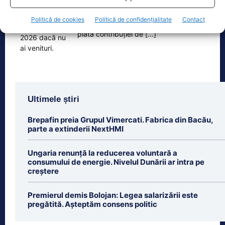
Persoanele fără venituri pot beneficia
în 2026 de asigurare în sistemul public
Politică de cookies
Politică de confidențialitate
Contact
de sănătate dacă optează pentru
plata contribuției de
[...]
Ultimele știri
Brepafin preia Grupul Vimercati. Fabrica din Bacău,
parte a extinderii NextHMI
Ungaria renunță la reducerea voluntară a
consumului de energie. Nivelul Dunării ar intra pe
creștere
Premierul demis Bolojan: Legea salarizării este
pregătită. Așteptăm consens politic