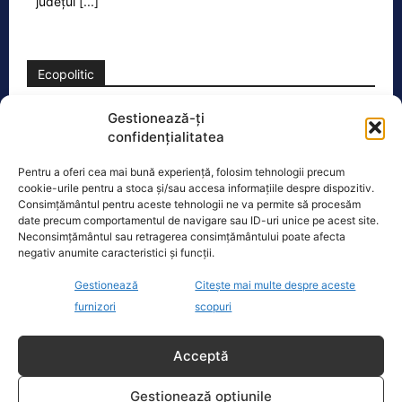
județul
[...]
Ecopolitic
Răzvan Savaliuc: „România mai are
Gestionează-ți
Parchet General? Mai are structuri de…
confidențialitatea
„15 martie 2023 – Ministerul Investitiilor
Pentru a oferi cea mai bună experiență, folosim tehnologii precum
si Proiectelor Europene, condus pe
cookie-urile pentru a stoca și/sau accesa informațiile despre dispozitiv.
atunci de PNL-istul Marcel Bolos,
Consimțământul pentru aceste tehnologii ne va permite să procesăm
anunta plin de trufie:
[...]
date precum comportamentul de navigare sau ID-uri unice pe acest site.
Neconsimțământul sau retragerea consimțământului poate afecta
negativ anumite caracteristici și funcții.
Gestionează
Citește mai multe despre aceste
furnizori
scopuri
Oficiul de Știri
Acceptă
Cât costă asigurarea de sănătate în 2026 dacă nu ai
venituri.…
Gestionează opțiunile